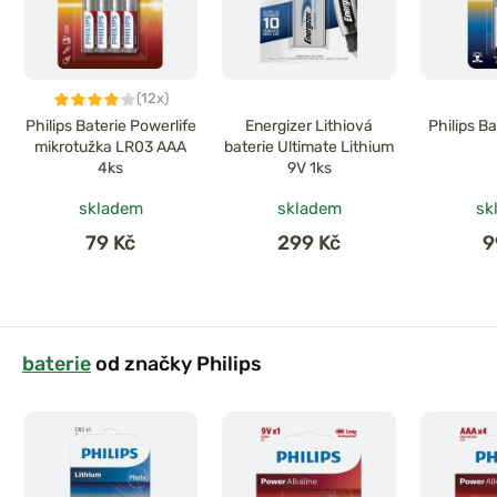
(12x)
Philips Baterie Powerlife
Energizer Lithiová
Philips B
mikrotužka LR03 AAA
baterie Ultimate Lithium
4ks
9V 1ks
skladem
skladem
sk
79 Kč
299 Kč
9
baterie
od značky Philips