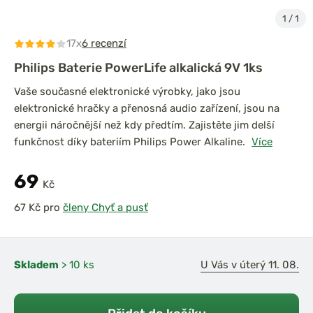
1
/
1
17x
6 recenzí
Philips Baterie PowerLife alkalická 9V 1ks
Vaše současné elektronické výrobky, jako jsou
elektronické hračky a přenosná audio zařízení, jsou na
energii náročnější než kdy předtím. Zajistěte jim delší
funkčnost díky bateriím Philips Power Alkaline.
Více
69
Kč
pro
členy Chyť a pusť
Skladem
> 10 ks
U Vás v úterý 11. 08.