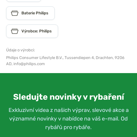
Baterie Philips
Výrobce: Philips
Údaje o výrobci:
Philips Consumer Lifestyle B.V.,
Tussendiepen 4, Drachten, 9206
AD,
info@philips.com
Sledujte novinky v rybaření
Exkluzivní videa z našich výprav, slevové akce a
významné novinky v nabídce na váš e-mail. Od
rybářů pro rybáře.