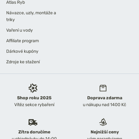
Atlas Ryb
Návazce, uzly, montáže a
triky
Vaření u vody
Affiliate program
Dárkové kupóny
Zdroje ke stažení
Shop roku 2025
Doprava zdarma
Vítěz sekce rybaření
u nákupu nad 1400 Kč
Zítra doručíme
Nejnižší ceny
u objednávky do 14:00
vám garantujeme