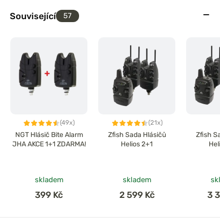
Související
57
(49x)
(21x)
NGT Hlásič Bite Alarm
Zfish Sada Hlásičů
Zfish S
JHA AKCE 1+1 ZDARMA!
Helios 2+1
Hel
skladem
skladem
sk
399 Kč
2 599 Kč
3 