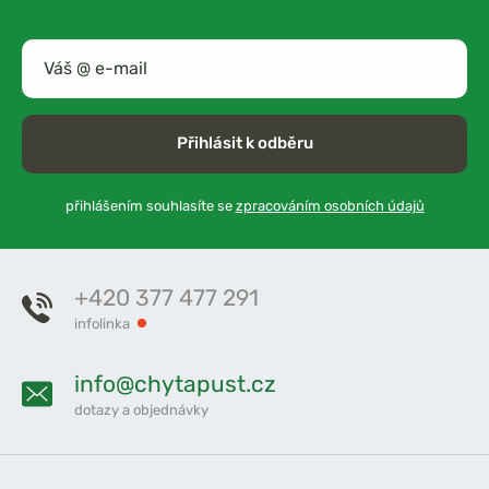
Přihlásit k odběru
přihlášením souhlasíte se
zpracováním osobních údajů
+420 377 477 291
infolinka
info@chytapust.cz
dotazy a objednávky