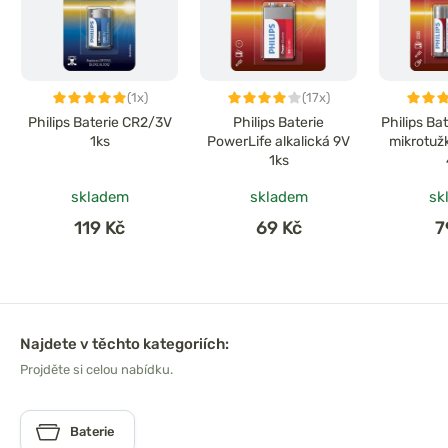
(1x)
(17x)
Philips Baterie CR2/3V
Philips Baterie
Philips Ba
1ks
PowerLife alkalická 9V
mikrotuž
1ks
skladem
skladem
sk
119 Kč
69 Kč
7
Najdete v těchto kategoriích:
Projděte si celou nabídku.
Baterie