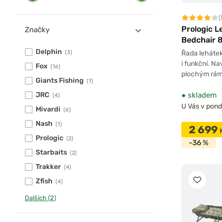
(
Prologic 
Značky
Bedchair 
Delphin
Řada lehátek
(3)
i funkční. N
Fox
(16)
plochým rám
Giants Fishing
(1)
●
skladem
JRC
(4)
U Vás v pondě
Mivardi
(6)
Nash
(1)
2 699
Prologic
(2)
-36 %
Starbaits
(2)
Trakker
(4)
Zfish
(4)
Dalších (2)