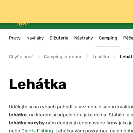
Pruty
Navijáky
Bižuterie
Nástrahy
Camping
Péče
Chyť a pusť
/
Camping, outdoor
/
Lehátka
/
Lehát
Lehátka
Udělejte si na rybách pohodlí a vezměte s sebou kvalitn
lehátko
, na kterém si odpočinete jako doma. Stabilní a 
lehátka na ryby
nám dodávají renomované firmy jako j
nebo
Giants Fishing
. Lehátka vám poskytnou nejen pohod