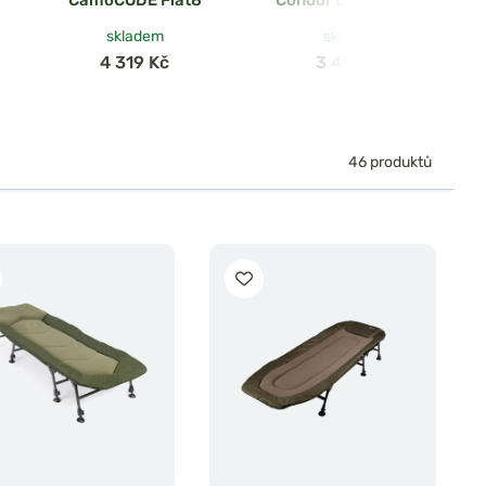
Leg
skladem
skladem
4 319 Kč
3 499 Kč
46 produktů