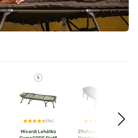
(9x)
(13x)
Mivardi Lehátko
Zfish Lehátko Camo
CamoCODE Flat8
Condor Bedchair 8-