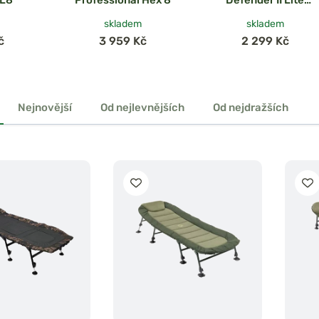
Bedchair
skladem
skladem
č
3 959 Kč
2 299 Kč
Nejnovější
Od nejlevnějších
Od nejdražších