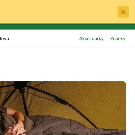
0
menu
Oblíbené
přihlásit
košík
lovu
Akce, dárky
Značky