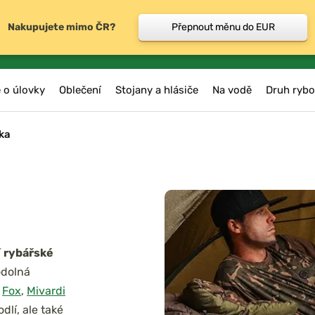
Nakupujete mimo ČR?
Přepnout měnu do EUR
 o úlovky
Oblečení
Stojany a hlásiče
Na vodě
Druh rybo
ka
í
rybářské
odolná
e
Fox
,
Mivardi
lí, ale také