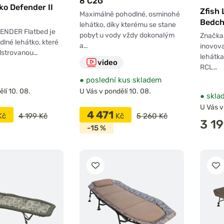
8 C2G
o Defender II
Zfish
Maximálně pohodlné, osminohé
Bedch
lehátko, díky kterému se stane
ENDER Flatbed je
pobyt u vody vždy dokonalým
Značka 
dlné lehátko, které
a…
inovov
olstrovanou…
lehátk
video
RCL…
●
poslední kus skladem
lí 10. 08.
U Vás v pondělí 10. 08.
●
skla
U Vás v
4 471
Kč
4 199 Kč
Kč
5 260 Kč
3 1
-15 %