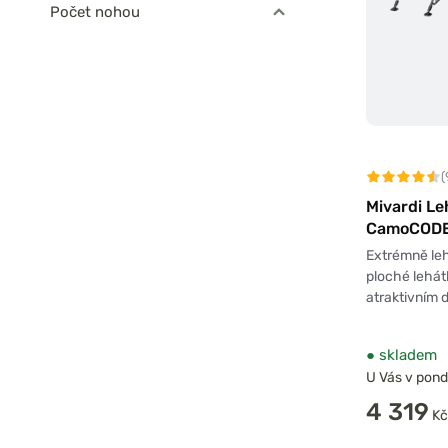
Počet nohou
(
Mivardi Le
CamoCODE
Extrémně leh
ploché lehát
atraktivním d
●
skladem
U Vás v pondě
4 319
Kč