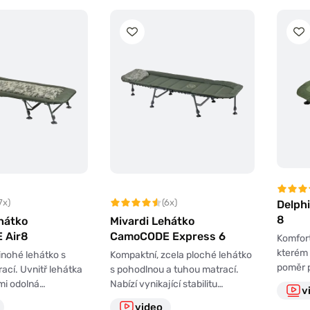
7x)
(6x)
Delph
8
hátko
Mivardi Lehátko
 Air8
CamoCODE Express 6
Komfort
kterém 
nohé lehátko s
Kompaktní, zcela ploché lehátko
poměr p
ací. Uvnitř lehátka
s pohodlnou a tuhou matrací.
lmi odolná…
Nabízí vynikající stabilitu…
v
video