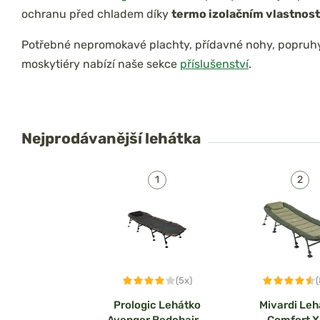
ochranu před chladem díky
termo izolačním vlastnos
Potřebné nepromokavé plachty, přídavné nohy, popruh
moskytiéry nabízí naše sekce
příslušenství
.
Nejprodávanější
lehátka
(5x)
Prologic Lehátko
Mivardi Leh
Avenger Bedchair 8
Comfort 