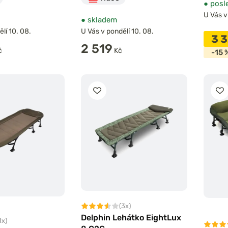
●
posle
U Vás v
●
skladem
lí 10. 08.
U Vás v pondělí 10. 08.
3 
2 519
č
Kč
-15 
(3x)
Delphin Lehátko EightLux
1x)