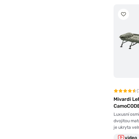
(
Mivardi Le
CamoCODE
Luxusní osmi
dvojitou matr
je ukryta ve
video