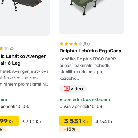
(5x)
(2x)
Delphin Lehátko ErgoCarp
gic Lehátko Avenger
Lehátko Delphin ERGO CARP
air 6 Leg
přináší maximální pohodlí,
hátek Avenger je stylová
stabilitu a odolnost pro
ní. Navrženo se zcela
každého…
m rámem pro maximální…
video
dem
●
poslední kus skladem
 pondělí 10. 08.
U Vás v pondělí 10. 08.
699
3 531
Kč
3 700 Kč
Kč
4 154 Kč
%
-15 %