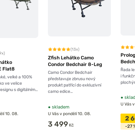
(13x)
9x)
Prolo
Zfish Lehátko Camo
Bedch
hátko
Condor Bedchair 8-Leg
 Flat8
Řada le
Camo Condor Bedchair
i funkč
ké, velké a 100%
představuje zbrusu nový
plochý
ko ve velice
produkt patřící do exkluzivní
esignu s digitálním…
camo edice…
●
skla
U Vás v
●
skladem
lí 10. 08.
U Vás v pondělí 10. 08.
2 
3 499
Kč
-27 