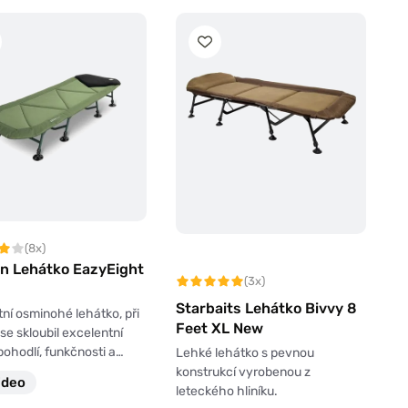
(8x)
in Lehátko EazyEight
(3x)
Starbaits Lehátko Bivvy 8
ní osminohé lehátko, při
Feet XL New
se skloubil excelentní
ohodlí, funkčnosti a…
Lehké lehátko s pevnou
konstrukcí vyrobenou z
ideo
leteckého hliníku.