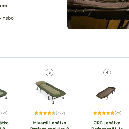
tem
.
y nebo
(83x)
(32x)
(2x)
átko
Mivardi Lehátko
JRC Lehátko
XL8
Professional Hex 8
Defender II Lite