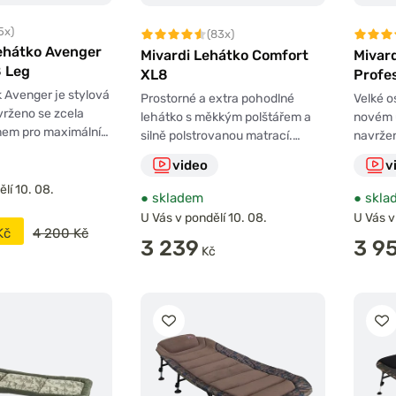
5x)
(83x)
Lehátko Avenger
Mivardi Lehátko Comfort
Mivar
8 Leg
XL8
Profe
 Avenger je stylová
Prostorné a extra pohodlné
Velké o
avrženo se zcela
lehátko s měkkým polštářem a
novém 
em pro maximální…
silně polstrovanou matrací.…
navrže
video
v
lí 10. 08.
●
skladem
●
skla
U Vás v pondělí 10. 08.
U Vás v
Kč
4 200 Kč
3 239
3 9
Kč