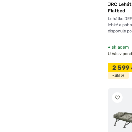
JRC Lehátk
Flatbed
Lehátko DEF
lehké a poho
disponuje p
●
skladem
U Vás v pondě
2 599
-38 %