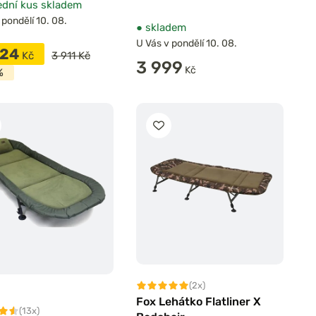
dní kus skladem
 pondělí 10. 08.
●
skladem
U Vás v pondělí 10. 08.
324
Kč
3 911 Kč
3 999
Kč
%
(2x)
Fox Lehátko Flatliner X
(13x)