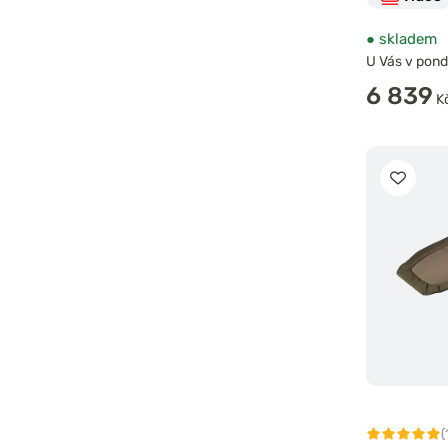
●
skladem
U Vás v pondě
6 839
K
(