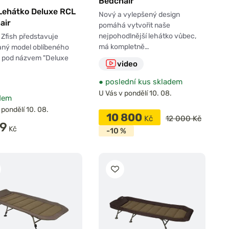
Bedchair
 Lehátko Deluxe RCL
Nový a vylepšený design
air
pomáhá vytvořit naše
nejpohodlnější lehátko vůbec,
Zfish představuje
má kompletně…
aný model oblíbeného
a pod názvem "Deluxe
video
●
poslední kus skladem
U Vás v pondělí 10. 08.
dem
 pondělí 10. 08.
10 800
Kč
12 000 Kč
99
Kč
-10 %