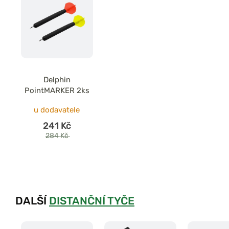
Delphin
PointMARKER 2ks
u dodavatele
241 Kč
284 Kč
DALŠÍ
DISTANČNÍ TYČE