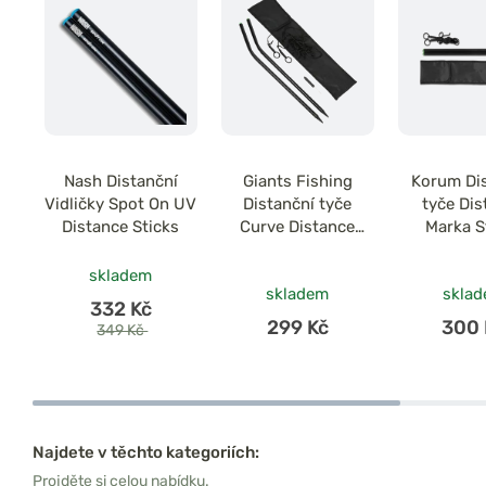
Nash Distanční
Giants Fishing
Korum Di
Vidličky Spot On UV
Distanční tyče
tyče Dis
Distance Sticks
Curve Distance
Marka S
Spin Bank Stick Set
skladem
skladem
skla
332 Kč
299 Kč
300 
349 Kč
Najdete v těchto kategoriích:
Projděte si celou nabídku.