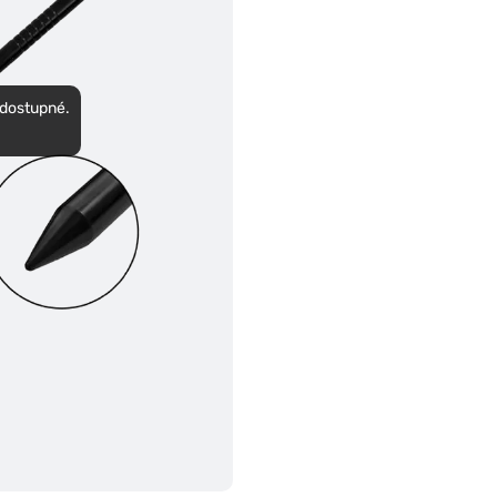
edostupné.
.