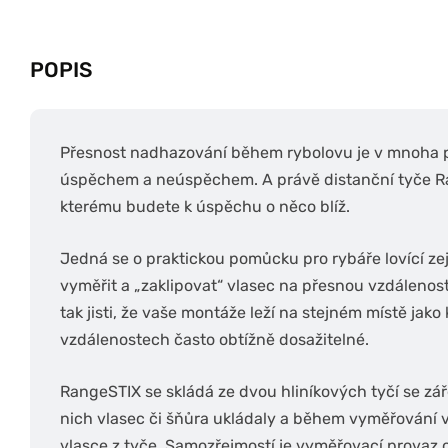
POPIS
Přesnost nadhazování během rybolovu je v mnoha 
úspěchem a neúspěchem. A právě distanční tyče Ra
kterému budete k úspěchu o něco blíž.
Jedná se o praktickou pomůcku pro rybáře lovící 
vyměřit a „zaklipovat“ vlasec na přesnou vzdálenost
tak jisti, že vaše montáže leží na stejném místě jako
vzdálenostech často obtížně dosažitelné.
RangeSTIX se skládá ze dvou hliníkových tyčí se zář
nich vlasec či šňůra ukládaly a během vyměřování v
vlasce z tyče. Samozřejmostí je vyměřovací provaz o