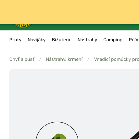
Pruty
Navijáky
Bižuterie
Nástrahy
Camping
Péče
Chyť a pusť
/
Nástrahy, krmení
/
Vnadicí pomůcky pro