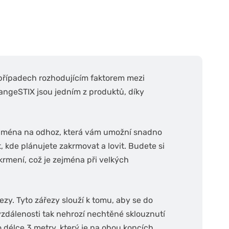
případech rozhodujícím faktorem mezi
ngeSTIX jsou jedním z produktů, díky
zejména na odhoz, která vám umožní snadno
, kde plánujete zakrmovat a lovit. Budete si
 krmení, což je zejména při velkých
ezy. Tyto zářezy slouží k tomu, aby se do
zdálenosti tak nehrozí nechtěné sklouznutí
 délce 3 metry, který je na obou koncích