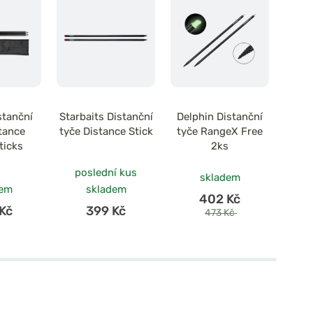
stanční
Starbaits Distanční
Delphin Distanční
Fox 
tance
tyče Distance Stick
tyče RangeX Free
Pro 
ticks
2ks
poslední kus
skladem
dem
skladem
402 Kč
Kč
399 Kč
473 Kč