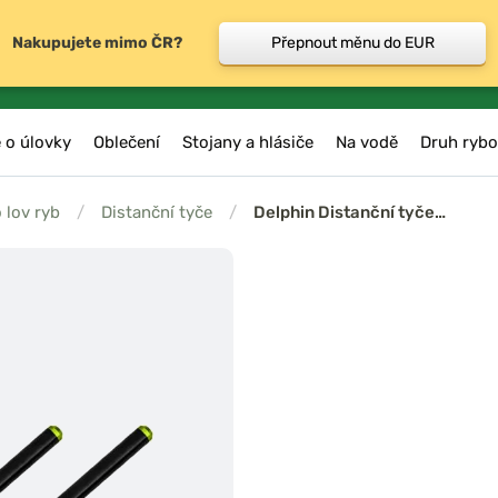
Nakupujete mimo ČR?
Přepnout měnu do EUR
 o úlovky
Oblečení
Stojany a hlásiče
Na vodě
Druh rybo
 lov ryb
/
Distanční tyče
/
Delphin Distanční tyče…