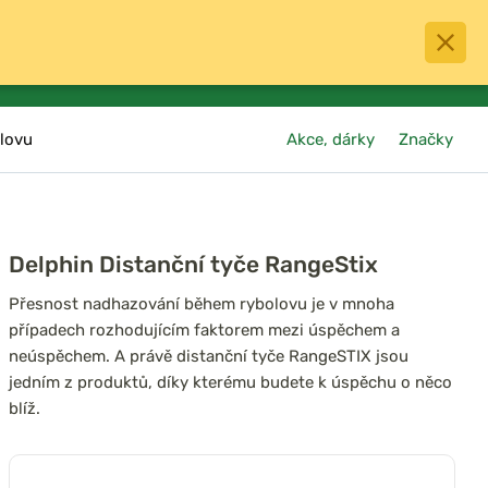
0
menu
Oblíbené
přihlásit
košík
lovu
Akce, dárky
Značky
Delphin Distanční tyče RangeStix
Přesnost nadhazování během rybolovu je v mnoha
případech rozhodujícím faktorem mezi úspěchem a
neúspěchem. A právě distanční tyče RangeSTIX jsou
jedním z produktů, díky kterému budete k úspěchu o něco
blíž.