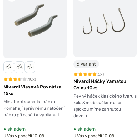
6 variant
(6x)
(10x)
Mivardi Háčky Yamatsu
Mivardi Vlasová Rovnátka
Chinu 10ks
15ks
Pevný háček klasického tvaru s
Miniaturní rovnátka háčku.
kulatým obloučkem a se
Pomáhají správnému natočení
špičkou mírně zahnutou
háčku při nasátí a vyplivnutí…
dovnitř.
●
skladem
●
skladem
U Vás v pondělí 10. 08.
U Vás v pondělí 10. 08.