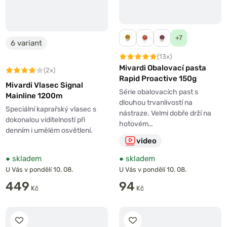
+7
6 variant
(13x)
Mivardi Obalovací pasta
(2x)
Rapid Proactive 150g
Mivardi Vlasec Signal
Série obalovacích past s
Mainline 1200m
dlouhou trvanlivostí na
Speciální kaprařský vlasec s
nástraze. Velmi dobře drží na
dokonalou viditelností při
hotovém…
denním i umělém osvětlení.
video
●
skladem
●
skladem
U Vás v pondělí 10. 08.
U Vás v pondělí 10. 08.
449
94
Kč
Kč