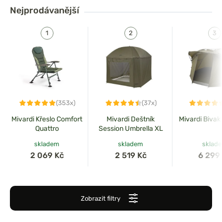
Nejprodávanější
(353x)
(37x)
Mivardi Křeslo Comfort
Mivardi Deštník
Mivardi Bivak
Quattro
Session Umbrella XL
skladem
skladem
sklad
2 069 Kč
2 519 Kč
6 299
Zobrazit filtry