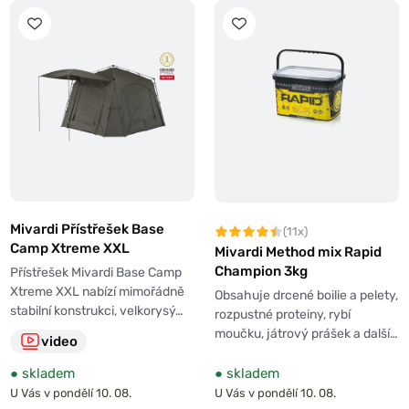
Mivardi Přístřešek Base
(11x)
Camp Xtreme XXL
Mivardi Method mix Rapid
Champion 3kg
Přístřešek Mivardi Base Camp
Xtreme XXL nabízí mimořádně
Obsahuje drcené boilie a pelety,
stabilní konstrukci, velkorysý…
rozpustné proteiny, rybí
moučku, játrový prášek a další…
video
●
skladem
●
skladem
U Vás v pondělí 10. 08.
U Vás v pondělí 10. 08.