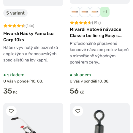
+1
5 variant
(19x)
(14x)
Mivardi Hotové návazce
Mivardi Háčky Yamatsu
Classic boilie rig Easy s
Carp 10ks
očkem
Profesionálně připravené
Háček vyvinutý dle poznatků
koncové návazce pro lov kaprů
anglických a francouzských
s mimořádně výhodným
specialistů na lov kaprů.
poměrem ceny…
●
skladem
●
skladem
U Vás v pondělí 10. 08.
U Vás v pondělí 10. 08.
35
56
Kč
Kč