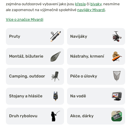
zejména outdoorové vybavení jako jsou
křesla
či
bivaky
, nesmíme
ale zapomenout na výjimečně spolehlivé
navijáky Mivardi
.
Více o značce Mivardi
V naší nabídce pod značkou
Mivardi
najdete také spousty druhů
boilies
, kvalitní
pruty
, veškerou bižuterii a mnoho dalšího.
Pruty
Navijáky
Montáž, bižuterie
Nástrahy, krmení
Camping, outdoor
Péče o úlovky
Stojany a hlásiče
Na vodě
Druh rybolovu
Akce, dárky