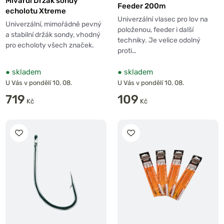
Mivardi Držák sondy
Feeder 200m
echolotu Xtreme
Univerzální vlasec pro lov na
Univerzální, mimořádně pevný
položenou, feeder i další
a stabilní držák sondy, vhodný
techniky. Je velice odolný
pro echoloty všech značek.
proti…
●
skladem
●
skladem
U Vás v pondělí 10. 08.
U Vás v pondělí 10. 08.
719
109
Kč
Kč