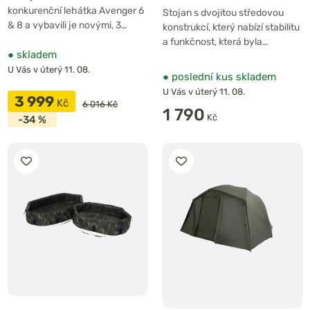
konkurenční lehátka Avenger 6
Stojan s dvojitou středovou
& 8 a vybavili je novými, 3…
konstrukcí, který nabízí stabilitu
a funkčnost, která byla…
●
skladem
U Vás v úterý 11. 08.
●
poslední kus skladem
U Vás v úterý 11. 08.
3 999
Kč
6 016 Kč
1 790
Kč
-34 %