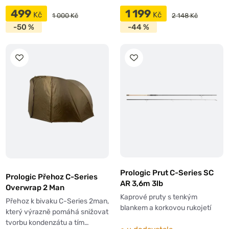
499
1 199
Kč
Kč
1 000 Kč
2 148 Kč
-50 %
-44 %
Prologic Prut C-Series SC
Prologic Přehoz C-Series
AR 3,6m 3lb
Overwrap 2 Man
Kaprové pruty s tenkým
Přehoz k bivaku C-Series 2man,
blankem a korkovou rukojetí
který výrazně pomáhá snižovat
tvorbu kondenzátu a tím…