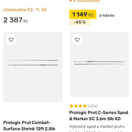
●
u dodavatele
očekáváme 02. 11. 26
1 149
Kč
2 100 Kč
2 387
Kč
-45 %
(1x)
Prologic Prut C-Series Spod
& Marker SC 3,6m 5lb XD
Prologic Prut Combat-
Výkonný spod a marker prut s
Surface Shrink 12ft 2.5lb