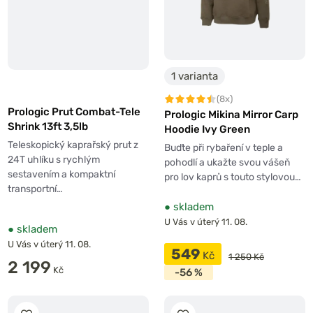
1 varianta
(8x)
Prologic Prut Combat-Tele
Prologic Mikina Mirror Carp
Shrink 13ft 3,5lb
Hoodie Ivy Green
Teleskopický kaprařský prut z
Buďte při rybaření v teple a
24T uhlíku s rychlým
pohodlí a ukažte svou vášeň
sestavením a kompaktní
pro lov kaprů s touto stylovou…
transportní…
●
skladem
U Vás v úterý 11. 08.
●
skladem
U Vás v úterý 11. 08.
549
Kč
1 250 Kč
2 199
Kč
-56 %