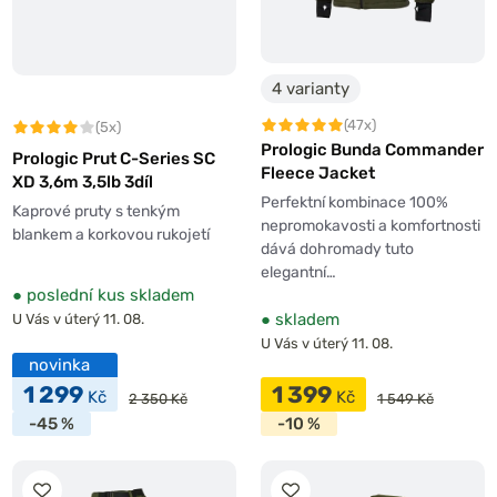
4 varianty
(47x)
(5x)
Prologic Bunda Commander
Prologic Prut C-Series SC
Fleece Jacket
XD 3,6m 3,5lb 3díl
Perfektní kombinace 100%
Kaprové pruty s tenkým
nepromokavosti a komfortnosti
blankem a korkovou rukojetí
dává dohromady tuto
elegantní…
●
poslední kus skladem
●
skladem
U Vás v úterý 11. 08.
U Vás v úterý 11. 08.
novinka
1 299
1 399
Kč
Kč
2 350 Kč
1 549 Kč
-45 %
-10 %