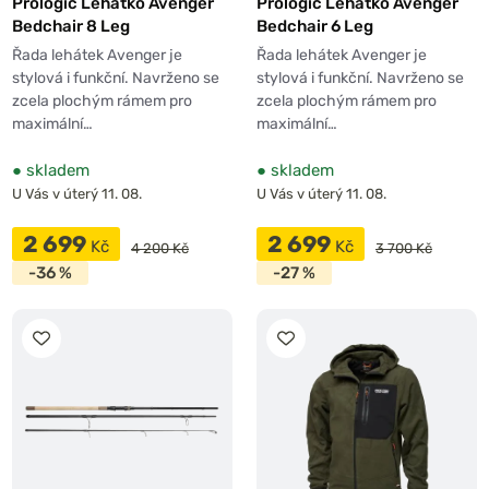
Prologic Lehátko Avenger
Prologic Lehátko Avenger
Bedchair 8 Leg
Bedchair 6 Leg
Řada lehátek Avenger je
Řada lehátek Avenger je
stylová i funkční. Navrženo se
stylová i funkční. Navrženo se
zcela plochým rámem pro
zcela plochým rámem pro
maximální…
maximální…
●
skladem
●
skladem
U Vás v úterý 11. 08.
U Vás v úterý 11. 08.
2 699
2 699
Kč
Kč
4 200 Kč
3 700 Kč
-36 %
-27 %