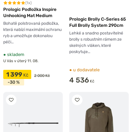
(1x)
Prologic Podložka Inspire
Unhooking Mat Medium
Prologic Brolly C-Series 65
Bohatě polstrovaná podložka,
Full Brolly System 290cm
která nabízí maximální ochranu
Lehké a snadno postavitelné
ryb a umožňuje dokonalou
brolly s robustním rámem ze
péči…
skelných vláken, které
poskytuje…
●
skladem
U Vás v úterý 11. 08.
●
u dodavatele
1 399
Kč
2 000 Kč
4 536
Kč
-30 %