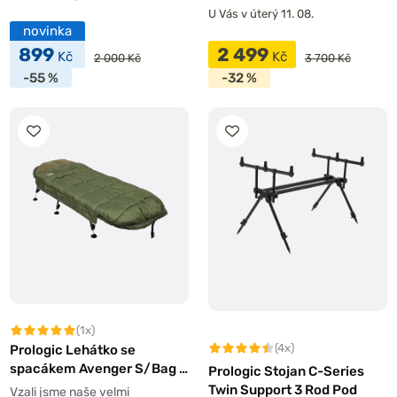
U Vás v úterý 11. 08.
novinka
899
2 499
Kč
Kč
2 000 Kč
3 700 Kč
-55 %
-32 %
(1x)
(4x)
Prologic Lehátko se
spacákem Avenger S/Bag &
Prologic Stojan C-Series
Bedchair System 6 Legs
Twin Support 3 Rod Pod
Vzali jsme naše velmi