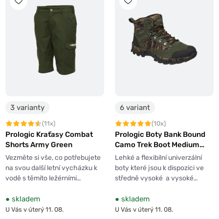
3 varianty
6 variant
(11x)
(10x)
Prologic Kraťasy Combat
Prologic Boty Bank Bound
Shorts Army Green
Camo Trek Boot Medium
High
Vezměte si vše, co potřebujete
Lehké a flexibilní univerzální
na svou další letní vycházku k
boty které jsou k dispozici ve
vodě s těmito ležérními…
středně vysoké a vysoké…
●
skladem
●
skladem
U Vás v úterý 11. 08.
U Vás v úterý 11. 08.