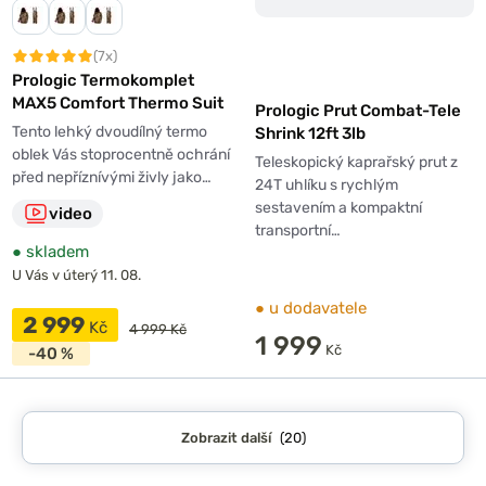
(7x)
Prologic Termokomplet
MAX5 Comfort Thermo Suit
Prologic Prut Combat-Tele
Tento lehký dvoudílný termo
Shrink 12ft 3lb
oblek Vás stoprocentně ochrání
Teleskopický kaprařský prut z
před nepříznívými živly jako…
24T uhlíku s rychlým
sestavením a kompaktní
video
transportní…
●
skladem
U Vás v úterý 11. 08.
●
u dodavatele
2 999
Kč
4 999 Kč
1 999
Kč
-40 %
Zobrazit další
(20)