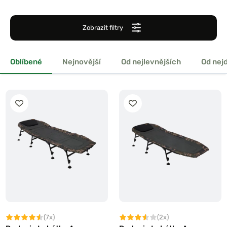
Zobrazit filtry
Oblíbené
Nejnovější
Od nejlevnějších
Od nej
(7x)
(2x)