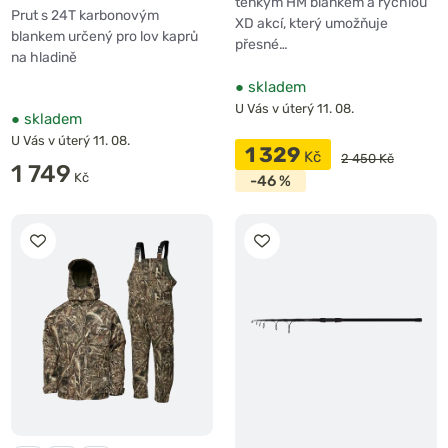
tenkým HM blankem a rychlou
Prut s 24T karbonovým
XD akcí, který umožňuje
blankem určený pro lov kaprů
přesné…
na hladině
●
skladem
U Vás v úterý 11. 08.
●
skladem
U Vás v úterý 11. 08.
1 329
Kč
2 450 Kč
1 749
Kč
-46 %