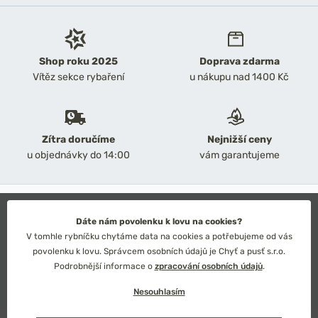
Shop roku 2025
Doprava zdarma
Vítěz sekce rybaření
u nákupu nad 1400 Kč
Zítra doručíme
Nejnižší ceny
u objednávky do 14:00
vám garantujeme
2026 Chyť a pusť
Obchodní podmínky
Dáte nám povolenku k lovu na cookies?
Ochrana osobních údajů
V tomhle rybníčku chytáme data na cookies a potřebujeme od vás
Technické řešení: Simplia s.r.o.
povolenku k lovu. Správcem osobních údajů je Chyť a pusť s.r.o.
Strategický design: Petr Široký
Podrobnější informace o
zpracování osobních údajů
.
Nesouhlasím