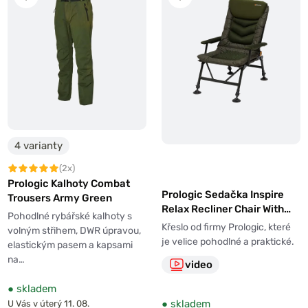
4 varianty
(2x)
Prologic Kalhoty Combat
Prologic Sedačka Inspire
Trousers Army Green
Relax Recliner Chair With
Pohodlné rybářské kalhoty s
Armrests
Křeslo od firmy Prologic, které
volným střihem, DWR úpravou,
je velice pohodlné a praktické.
elastickým pasem a kapsami
na…
video
●
skladem
●
skladem
U Vás v úterý 11. 08.