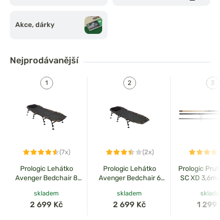
Akce, dárky
Nejprodávanější
(7x)
(2x)
Prologic Lehátko
Prologic Lehátko
Prologic Prut
Avenger Bedchair 8
Avenger Bedchair 6
SC XD 3,6m 3
Leg
Leg
skladem
skladem
sklad
2 699 Kč
2 699 Kč
1 299