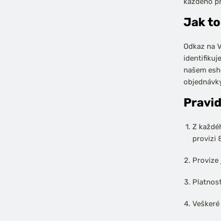
každého př
Jak to
Odkaz na V
identifiku
našem esho
objednávky
Pravid
Z každéh
provizi 
Provize
Platnos
Veškeré