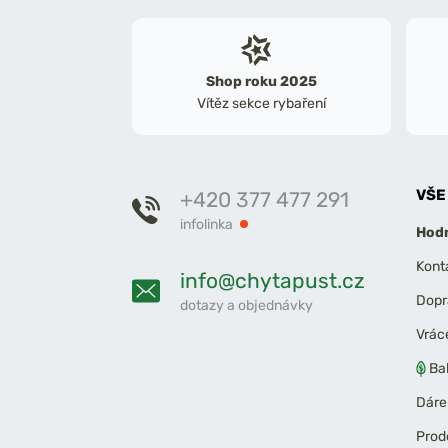
Shop roku 2025
Vítěz sekce rybaření
VŠE
+420 377 477 291
infolinka
Hodn
Kont
info@chytapust.cz
Dopr
dotazy a objednávky
Vrác
Ba
Dáre
Prod