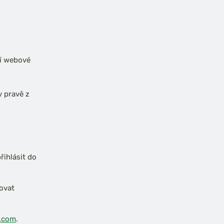
ší webové
y pravě z
řihlásit do
ovat
.com
.