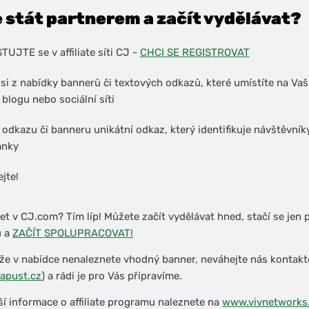
e stát partnerem a začít vydělávat?
UJTE se v affiliate síti CJ -
CHCI SE REGISTROVAT
si z nabídky bannerů či textových odkazů, které umístíte na Va
 blogu nebo sociální síti
 odkazu či banneru unikátní odkaz, který identifikuje návštěvník
ánky
jte!
et v CJ.com? Tím líp! Můžete začít vydělávat hned, stačí se jen p
u a
ZAČÍT SPOLUPRACOVAT!
 že v nabídce nenaleznete vhodný banner, neváhejte nás kontakt
apust.cz
) a rádi je pro Vás připravíme.
í informace o affiliate programu naleznete na
www.vivnetworks