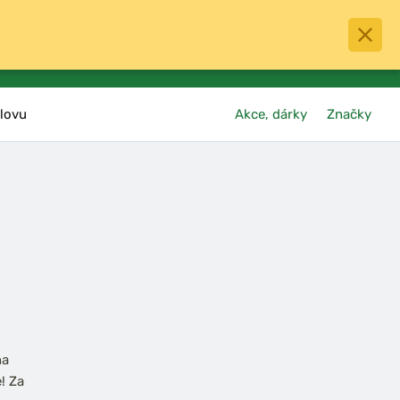
0
menu
Oblíbené
přihlásit
košík
lovu
Akce, dárky
Značky
na
! Za