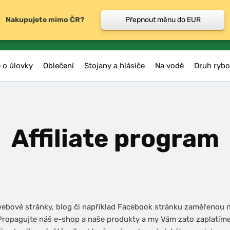
Nakupujete mimo ČR?
Přepnout měnu do EUR
 o úlovky
Oblečení
Stojany a hlásiče
Na vodě
Druh rybo
Affiliate program
webové stránky, blog či například Facebook stránku zaměřenou 
Propagujte náš e-shop a naše produkty a my Vám zato zaplatíme