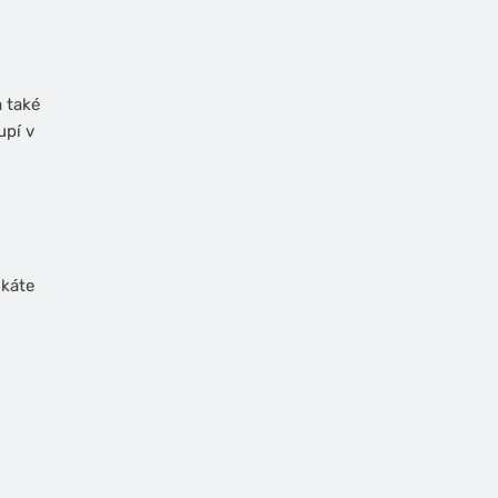
 také
upí v
skáte