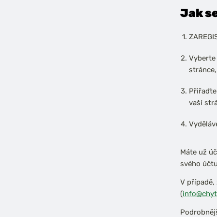
Jak s
ZAREGIST
Vyberte 
stránce,
Přiřaďte
vaší str
Vyděláve
Máte už úč
svého účt
V případě,
(
info@chyt
Podrobnějš