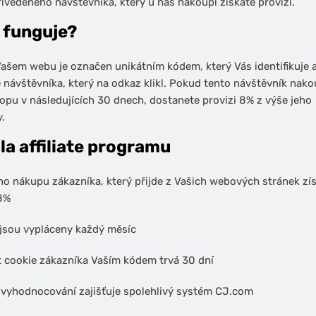
ivedeného návštěvníka, který u nás nakoupí získáte provizi.
 funguje?
ašem webu je označen unikátním kódem, který Vás identifikuje a
je návštěvníka, který na odkaz klikl. Pokud tento návštěvník nako
pu v následujících 30 dnech, dostanete provizi 8% z výše jeho
.
la affiliate programu
o nákupu zákazníka, který přijde z Vašich webových stránek zí
8%
 jsou vypláceny každý měsíc
t cookie zákazníka Vaším kódem trvá 30 dní
 vyhodnocování zajišťuje spolehlivý systém CJ.com