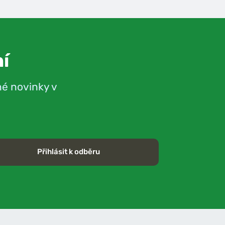
í
né novinky v
Přihlásit k odběru