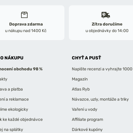
Doprava zdarma
Zítra doručíme
u nákupu nad 1400 Kč
u objednávky do 14:00
 O NÁKUPU
CHYŤ A PUSŤ
ocení obchodu 98 %
Napište recenzi a vyhrajte 1000
akty
Magazín
ava a platba
Atlas Ryb
ení a reklamace
Návazce, uzly, montáže a triky
líme ekologicky
Vaření u vody
k ke každé objednávce
Affiliate program
ej na splátky
Dárkové kupóny