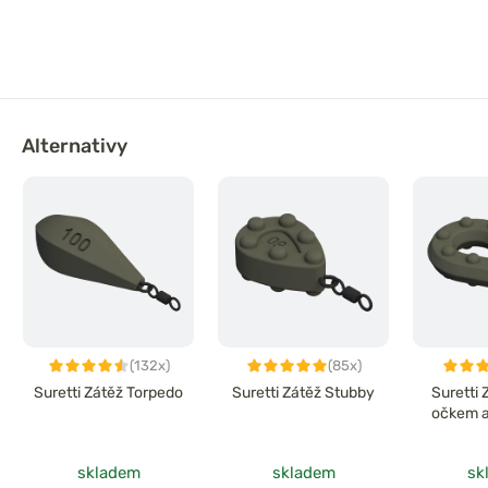
Alternativy
(132x)
(85x)
Suretti Zátěž Torpedo
Suretti Zátěž Stubby
Suretti 
očkem a
skladem
skladem
sk