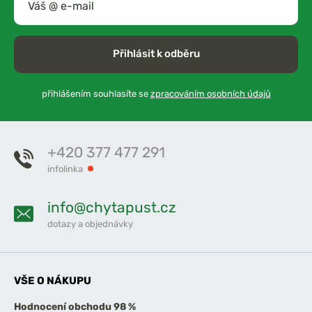
Přihlásit k odběru
přihlášením souhlasíte se
zpracováním osobních údajů
+420 377 477 291
infolinka
info@chytapust.cz
dotazy a objednávky
VŠE O NÁKUPU
Hodnocení obchodu 98 %