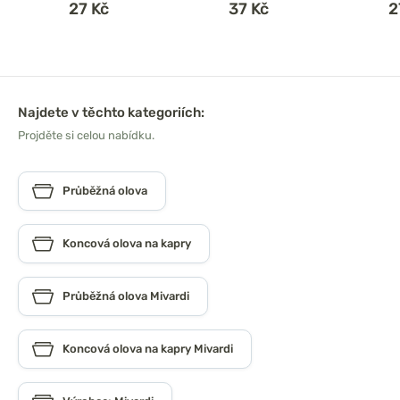
27 Kč
37 Kč
2
Najdete v těchto kategoriích:
Projděte si celou nabídku.
Průběžná olova
Koncová olova na kapry
Průběžná olova Mivardi
Koncová olova na kapry Mivardi