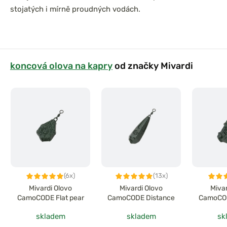
stojatých i mírně proudných vodách.
koncová olova na kapry
od značky Mivardi
(6x)
(13x)
Mivardi Olovo
Mivardi Olovo
Miva
CamoCODE Flat pear
CamoCODE Distance
CamoCOD
skladem
skladem
sk