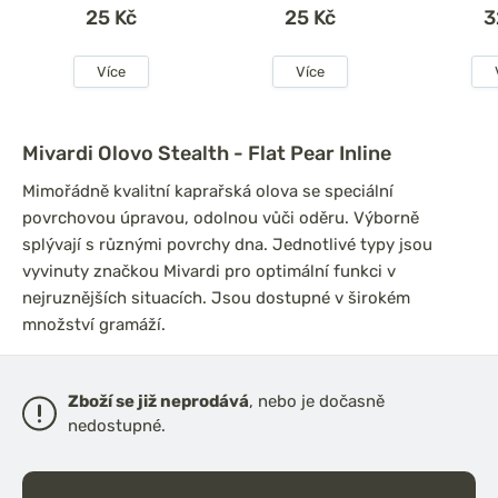
25 Kč
25 Kč
3
Více
Více
Mivardi Olovo Stealth - Flat Pear Inline
Mimořádně kvalitní kaprařská olova se speciální
povrchovou úpravou, odolnou vůči oděru. Výborně
splývají s různými povrchy dna. Jednotlivé typy jsou
vyvinuty značkou Mivardi pro optimální funkci v
nejruznějších situacích. Jsou dostupné v širokém
množství gramáží.
Zboží se již neprodává
, nebo je dočasně
nedostupné.