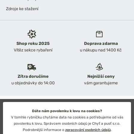
Zdroje ke stažení
Shop roku 2025
Doprava zdarma
Vítěz sekce rybaření
u nákupu nad 1400 Kč
Zítra doručíme
Nejnižší ceny
u objednávky do 14:00
vám garantujeme
2026 Chyť a pusť
Obchodní podmínky
Dáte nám povolenku k lovu na cookies?
Ochrana osobních údajů
V tomhle rybníčku chytáme data na cookies a potřebujeme od vás
Technické řešení: Simplia s.r.o.
povolenku k lovu. Správcem osobních údajů je Chyť a pusť s.r.o.
Strategický design: Petr Široký
Podrobnější informace o
zpracování osobních údajů
.