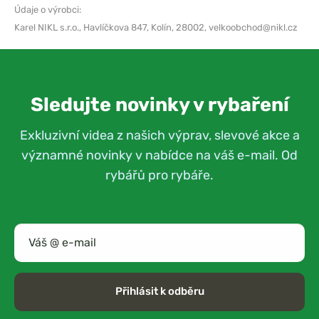
Údaje o výrobci:
Karel NIKL s.r.o.,
Havlíčkova 847, Kolín, 28002,
velkoobchod@nikl.cz
Sledujte novinky v rybaření
Exkluzivní videa z našich výprav, slevové akce a
významné novinky v nabídce na váš e-mail. Od
rybářů pro rybáře.
Přihlásit k odběru