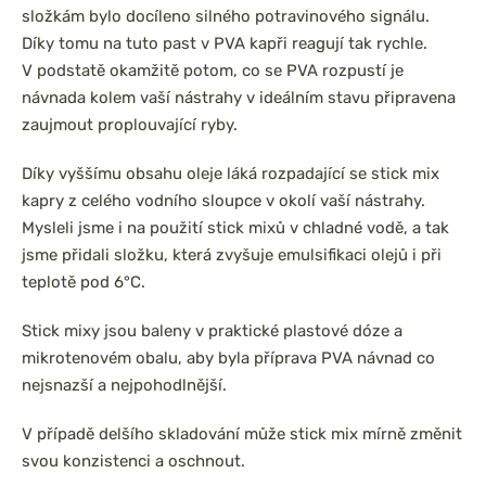
složkám bylo docíleno silného potravinového signálu.
Díky tomu na tuto past v PVA kapři reagují tak rychle.
V podstatě okamžitě potom, co se PVA rozpustí je
návnada kolem vaší nástrahy v ideálním stavu připravena
zaujmout proplouvající ryby.
Díky vyššímu obsahu oleje láká rozpadající se stick mix
kapry z celého vodního sloupce v okolí vaší nástrahy.
Mysleli jsme i na použití stick mixů v chladné vodě, a tak
jsme přidali složku, která zvyšuje emulsifikaci olejů i při
teplotě pod 6°C.
Stick mixy jsou baleny v praktické plastové dóze a
mikrotenovém obalu, aby byla příprava PVA návnad co
nejsnazší a nejpohodlnější.
V případě delšího skladování může stick mix mírně změnit
svou konzistenci a oschnout.