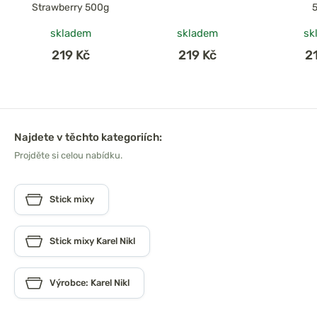
Strawberry 500g
skladem
skladem
sk
219 Kč
219 Kč
2
Najdete v těchto kategoriích:
Projděte si celou nabídku.
Stick mixy
Stick mixy Karel Nikl
Výrobce: Karel Nikl