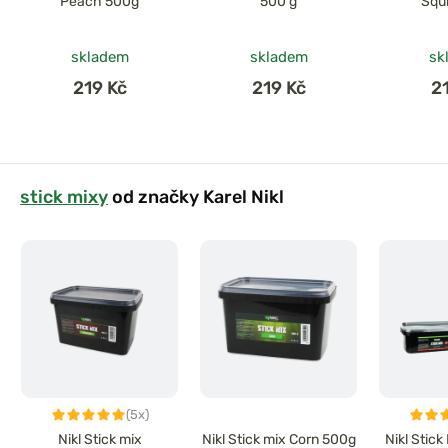
Peach 500g
500 g
Squ
skladem
skladem
sk
219 Kč
219 Kč
2
stick mixy
od značky Karel Nikl
(5x)
Nikl Stick mix
Nikl Stick mix Corn 500g
Nikl Stick 