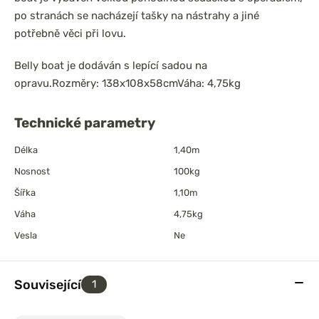
po stranách se nacházejí tašky na nástrahy a jiné
potřebně věci při lovu.
Belly boat je dodáván s lepící sadou na
opravu.
Rozměry: 138x108x58cm
Váha: 4,75kg
Technické parametry
Délka
1,40m
Nosnost
100kg
Šířka
1,10m
Váha
4,75kg
Vesla
Ne
Související
1