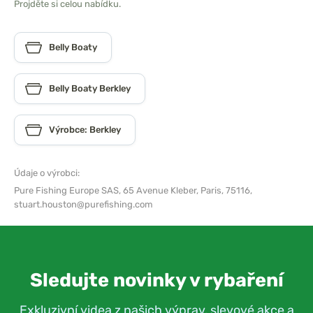
Projděte si celou nabídku.
Belly Boaty
Belly Boaty Berkley
Výrobce: Berkley
Údaje o výrobci:
Pure Fishing Europe SAS,
65 Avenue Kleber, Paris, 75116,
stuart.houston@purefishing.com
Sledujte novinky v rybaření
Exkluzivní videa z našich výprav, slevové akce a