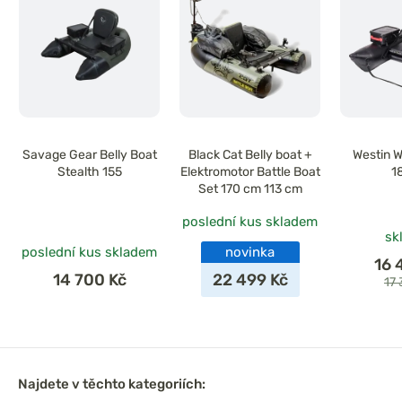
Savage Gear Belly Boat
Black Cat Belly boat +
Westin W
Stealth 155
Elektromotor Battle Boat
1
Set 170 cm 113 cm
poslední kus skladem
sk
poslední kus skladem
novinka
16 
14 700 Kč
22 499 Kč
17
Najdete v těchto kategoriích: