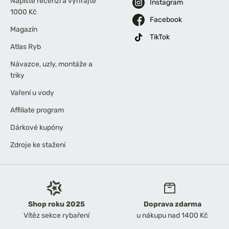
Napište recenzi a vyhrajte
Instagram
1000 Kč
Facebook
Magazín
TikTok
Atlas Ryb
Návazce, uzly, montáže a
triky
Vaření u vody
Affiliate program
Dárkové kupóny
Zdroje ke stažení
Shop roku 2025
Doprava zdarma
Vítěz sekce rybaření
u nákupu nad 1400 Kč