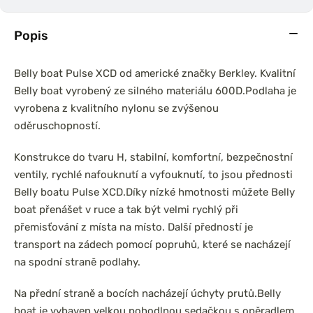
Popis
Belly boat Pulse XCD od americké značky Berkley. Kvalitní
Belly boat vyrobený ze silného materiálu 600D.
Podlaha je
vyrobena z kvalitního nylonu se zvýšenou
oděruschopností.
Konstrukce do tvaru H, stabilní, komfortní, bezpečnostní
ventily, rychlé nafouknutí a vyfouknutí, to jsou přednosti
Belly boatu Pulse XCD.
Díky nízké hmotnosti můžete Belly
boat přenášet v ruce a tak být velmi rychlý při
přemisťování z místa na místo. Další předností je
transport na zádech pomocí popruhů, které se nacházejí
na spodní straně podlahy.
Na přední straně a bocích nacházejí úchyty prutů.
Belly
boat je vybaven velkou pohodlnou sedačkou s opěradlem,