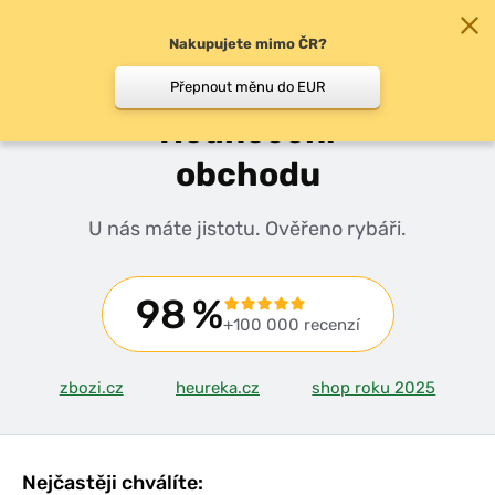
Nakupujete mimo ČR?
0
Přepnout měnu do EUR
Hodnocení
obchodu
U nás máte jistotu. Ověřeno rybáři.
98
%
+100 000 recenzí
zbozi.cz
heureka.cz
shop roku 2025
Nejčastěji chválíte: