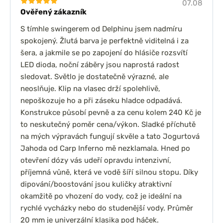
07.08
Ověřený zákazník
S tímhle swingerem od Delphinu jsem nadmíru
spokojený. Žlutá barva je perfektně viditelná i za
šera, a jakmile se po zapojení do hlásiče rozsvítí
LED dioda, noční záběry jsou naprostá radost
sledovat. Světlo je dostatečně výrazné, ale
neoslňuje. Klip na vlasec drží spolehlivě,
nepoškozuje ho a při záseku hladce odpadává.
Konstrukce působí pevně a za cenu kolem 240 Kč je
to neskutečný poměr cena/výkon. Sladké příchutě
na mých výpravách fungují skvěle a tato Jogurtová
Jahoda od Carp Inferno mě nezklamala. Hned po
otevření dózy vás udeří opravdu intenzivní,
příjemná vůně, která ve vodě šíří silnou stopu. Díky
dipování/boostování jsou kuličky atraktivní
okamžitě po vhození do vody, což je ideální na
rychlé vycházky nebo do studenější vody. Průměr
20 mm je univerzální klasika pod háček.