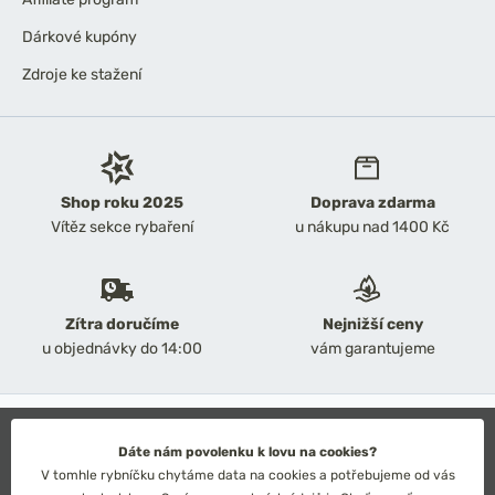
Dárkové kupóny
Zdroje ke stažení
Shop roku 2025
Doprava zdarma
Vítěz sekce rybaření
u nákupu nad 1400 Kč
Zítra doručíme
Nejnižší ceny
u objednávky do 14:00
vám garantujeme
2026 Chyť a pusť
Obchodní podmínky
Dáte nám povolenku k lovu na cookies?
Ochrana osobních údajů
V tomhle rybníčku chytáme data na cookies a potřebujeme od vás
Technické řešení: Simplia s.r.o.