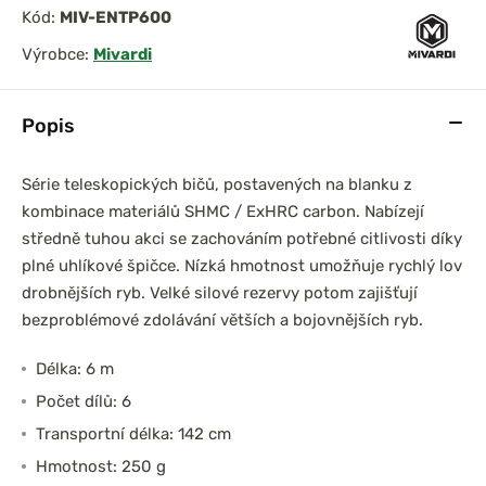
Kód:
MIV-ENTP600
Výrobce:
Mivardi
prařský set
DAM Prut Iconic Carp
Popis
0 3,6m 3lb
3.60m 3.50lb Akce 1+1
íl
2díl
Série teleskopických bičů, postavených na blanku z
kombinace materiálů SHMC / ExHRC carbon. Nabízejí
středně tuhou akci se zachováním potřebné citlivosti díky
plné uhlíkové špičce. Nízká hmotnost umožňuje rychlý lov
drobnějších ryb. Velké silové rezervy potom zajišťují
bezproblémové zdolávání větších a bojovnějších ryb.
Délka: 6 m
Počet dílů: 6
Transportní délka: 142 cm
Hmotnost: 250 g