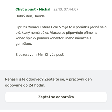
Chyť a pusť - Michal
22.10. 07:44:07
Dobrý den, Davide,
u prutu Mivardi Entera Pole 6 m je to v pořádku, jedná se o
bič, který nemá očka. Vlasec se připevňuje přímo na
konec špičky pomocí konektoru nebo návazce s
gumičkou.
S pozdravem, tým Chyť a pusť.
Nenašli jste odpověď? Zeptejte se, v pracovní den
odpovíme do 24 hodin.
Zeptat se odborníka