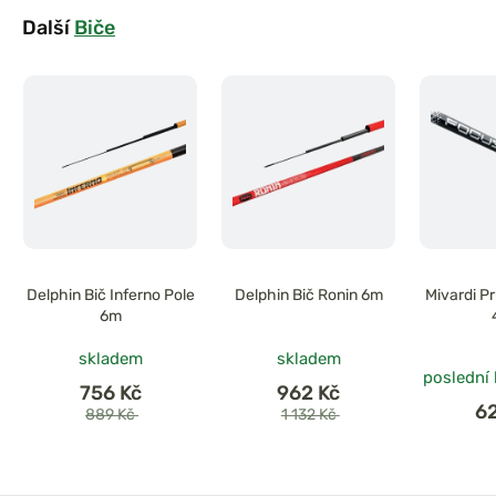
Další
Biče
Delphin Bič Inferno Pole
Delphin Bič Ronin 6m
Mivardi P
6m
skladem
skladem
poslední
756 Kč
962 Kč
6
889 Kč
1 132 Kč