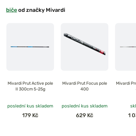
biče
od značky Mivardi
Mivardi Prut Active pole
Mivardi Prut Focus pole
Mivardi Pr
II 300cm 5-25g
400
poslední kus skladem
poslední kus skladem
sk
179 Kč
629 Kč
1 