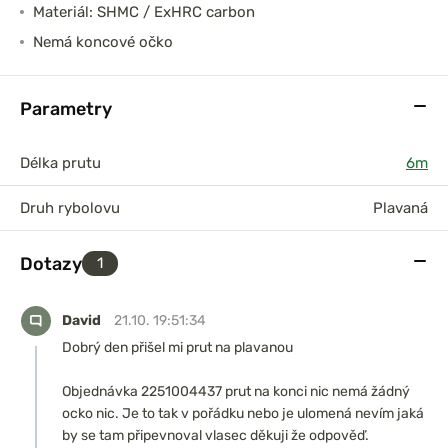
Materiál: SHMC / ExHRC carbon
Nemá koncové očko
Parametry
Délka prutu
6m
Druh rybolovu
Plavaná
Dotazy
1
David
21.10. 19:51:34
Dobrý den přišel mi prut na plavanou
Objednávka 2251004437 prut na konci nic nemá žádný
ocko nic. Je to tak v pořádku nebo je ulomená nevím jaká
by se tam připevnoval vlasec děkuji že odpověď.