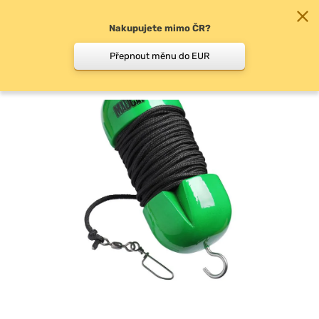
Nakupujete mimo ČR?
0
Přepnout měnu do EUR
Bójky, markery