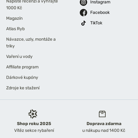
Napište recenzi a vyhrajte
Instagram
1000 Kč
Facebook
Magazín
TikTok
Atlas Ryb
Návazce, uzly, montáže a
triky
Vaření u vody
Affiliate program
Dárkové kupóny
Zdroje ke stažení
Shop roku 2025
Doprava zdarma
Vítěz sekce rybaření
u nákupu nad 1400 Kč