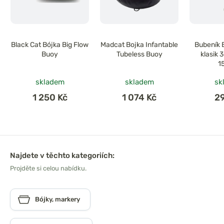
Black Cat Bójka Big Flow
Madcat Bojka Infantable
Bubeník 
Buoy
Tubeless Buoy
klasik 
1
skladem
skladem
sk
1 250 Kč
1 074 Kč
2
Najdete v těchto kategoriích:
Projděte si celou nabídku.
Bójky, markery