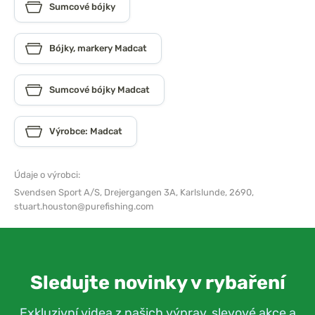
Sumcové bójky
Bójky, markery Madcat
Sumcové bójky Madcat
Výrobce: Madcat
Údaje o výrobci:
Svendsen Sport A/S,
Drejergangen 3A, Karlslunde, 2690,
stuart.houston@purefishing.com
Sledujte novinky v rybaření
Exkluzivní videa z našich výprav, slevové akce a