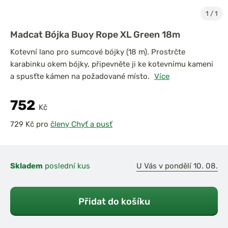
1
/
1
Madcat Bójka Buoy Rope XL Green 18m
Kotevní lano pro sumcové bójky (18 m). Prostrčte
karabinku okem bójky, připevněte ji ke kotevnímu kameni
a spusťte kámen na požadované místo.
Více
752
Kč
pro
členy Chyť a pusť
Skladem
poslední kus
U Vás v pondělí 10. 08.
Přidat do košíku