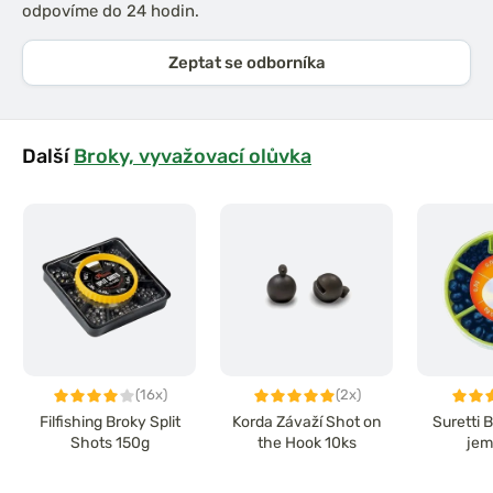
odpovíme do 24 hodin.
Zeptat se odborníka
Další
Broky, vyvažovací olůvka
(16x)
(2x)
Filfishing Broky Split
Korda Závaží Shot on
Suretti 
Shots 150g
the Hook 10ks
jem