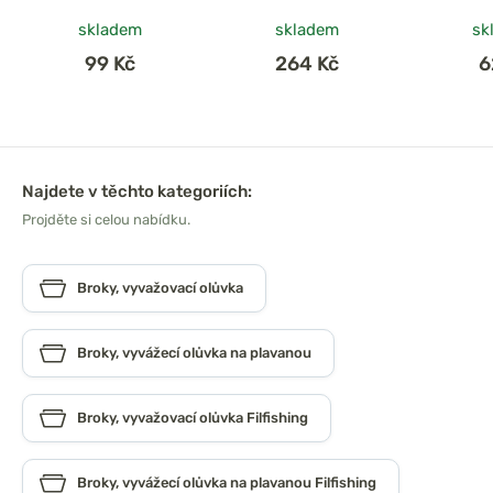
skladem
skladem
sk
99 Kč
264 Kč
6
Najdete v těchto kategoriích:
Projděte si celou nabídku.
Broky, vyvažovací olůvka
Broky, vyvážecí olůvka na plavanou
Broky, vyvažovací olůvka Filfishing
Broky, vyvážecí olůvka na plavanou Filfishing