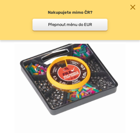
Nakupujete mimo ČR?
0
Přepnout měnu do EUR
Broky, vyvažovací olůvka