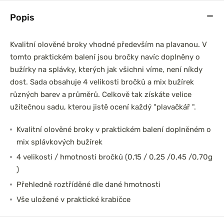
Popis
Kvalitní olověné broky vhodné především na plavanou. V
tomto praktickém balení jsou bročky navíc doplněny o
bužírky na splávky, kterých jak všichni víme, není níkdy
dost. Sada obsahuje 4 velikosti bročků a mix bužírek
různých barev a průměrů. Celkově tak získáte velice
užitečnou sadu, kterou jistě ocení každý "plavačkář ".
Kvalitní olověné broky v praktickém balení doplněném o
mix splávkových bužírek
4 velikosti / hmotnosti bročků (0,15 / 0,25 /0,45 /0,70g
)
Přehledně roztříděné dle dané hmotnosti
Vše uložené v praktické krabičce