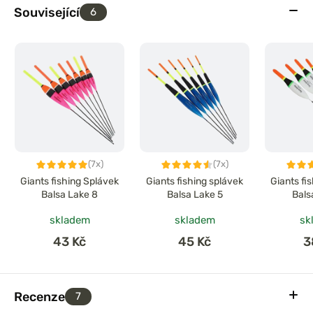
Související
6
(7x)
(7x)
Giants fishing Splávek
Giants fishing splávek
Giants fi
Balsa Lake 8
Balsa Lake 5
Bals
skladem
skladem
sk
43 Kč
45 Kč
3
Recenze
7