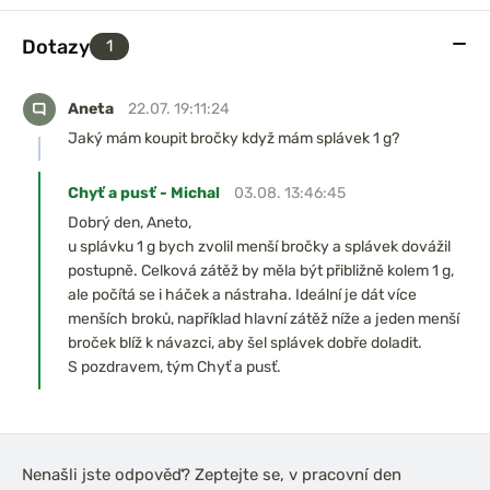
Dotazy
1
Aneta
22.07. 19:11:24
Jaký mám koupit bročky když mám splávek 1 g?
Chyť a pusť - Michal
03.08. 13:46:45
Dobrý den, Aneto,
u splávku 1 g bych zvolil menší bročky a splávek dovážil
postupně. Celková zátěž by měla být přibližně kolem 1 g,
ale počítá se i háček a nástraha. Ideální je dát více
menších broků, například hlavní zátěž níže a jeden menší
broček blíž k návazci, aby šel splávek dobře doladit.
S pozdravem, tým Chyť a pusť.
Nenašli jste odpověď? Zeptejte se, v pracovní den