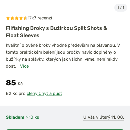
1
/
1
17x
7 recenzí
Filfishing Broky s Bužírkou Split Shots &
Float Sleeves
Kvalitní olověné broky vhodné především na plavanou. V
tomto praktickém balení jsou bročky navíc doplněny o
bužírky na splávky, kterých jak všichni víme, není níkdy
dost.
Více
85
Kč
pro
členy Chyť a pusť
Skladem
> 10 ks
U Vás v úterý 11. 08.