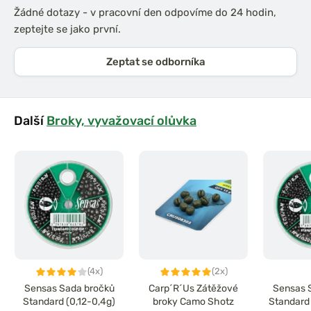
Žádné dotazy - v pracovní den odpovíme do 24 hodin,
zeptejte se jako první.
Zeptat se odborníka
Další
Broky, vyvažovací olůvka
(4x)
(2x)
Sensas Sada bročků
Carp´R´Us Zátěžové
Sensas 
Standard (0,12-0,4g)
broky Camo Shotz
Standard 