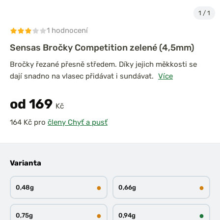
1
/
1
1 hodnocení
Sensas Bročky Competition zelené (4,5mm)
Bročky řezané přesně středem. Díky jejich měkkosti se
dají snadno na vlasec přidávat i sundávat.
Více
od 169
Kč
pro
členy Chyť a pusť
Varianta
●
●
0,48g
0,66g
●
●
0,75g
0,94g