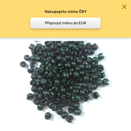
Nakupujete mimo ČR?
0
Přepnout měnu do EUR
Broky, vyvažovací olůvka