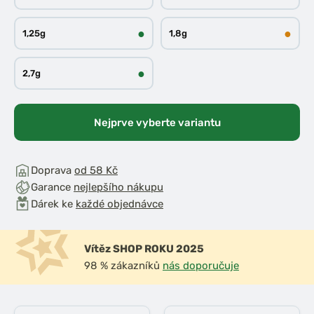
●
●
1,25g
1,8g
●
2,7g
Nejprve vyberte variantu
Doprava
od 58 Kč
Garance
nejlepšího nákupu
Dárek ke
každé objednávce
Vítěz SHOP ROKU 2025
98 % zákazníků
nás doporučuje