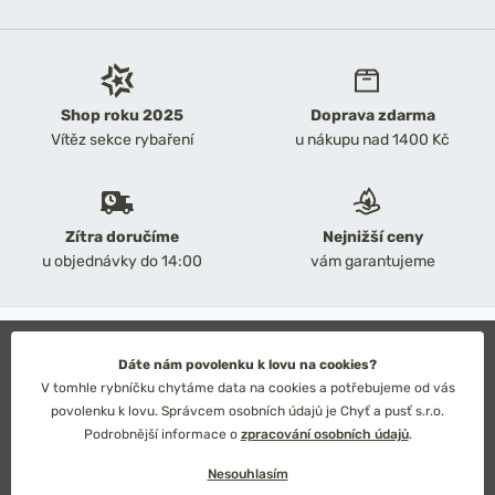
Shop roku 2025
Doprava zdarma
Vítěz sekce rybaření
u nákupu nad 1400 Kč
Zítra doručíme
Nejnižší ceny
u objednávky do 14:00
vám garantujeme
2026 Chyť a pusť
Obchodní podmínky
Dáte nám povolenku k lovu na cookies?
Ochrana osobních údajů
V tomhle rybníčku chytáme data na cookies a potřebujeme od vás
Technické řešení: Simplia s.r.o.
povolenku k lovu. Správcem osobních údajů je Chyť a pusť s.r.o.
Strategický design: Petr Široký
Podrobnější informace o
zpracování osobních údajů
.
Nesouhlasím