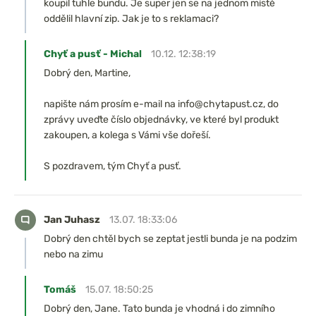
koupil tuhle bundu. Je super jen se na jednom místě
oddělil hlavní zip. Jak je to s reklamaci?
Chyť a pusť - Michal
10.12. 12:38:19
Dobrý den, Martine,
napište nám prosím e-mail na info@chytapust.cz, do
zprávy uveďte číslo objednávky, ve které byl produkt
zakoupen, a kolega s Vámi vše dořeší.
S pozdravem, tým Chyť a pusť.
Jan Juhasz
13.07. 18:33:06
Dobrý den chtěl bych se zeptat jestli bunda je na podzim
nebo na zimu
Tomáš
15.07. 18:50:25
Dobrý den, Jane. Tato bunda je vhodná i do zimního