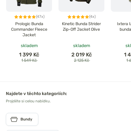
(47x)
(4x)
Prologic Bunda
Kinetic Bunda Strider
Ixtera 
Commander Fleece
Zip-Off Jacket Olive
bunda
Jacket
skladem
skladem
sk
1 399 Kč
2 019 Kč
1 
1 549 Kč
2 125 Kč
1 
Najdete v těchto kategoriích:
Projděte si celou nabídku.
Bundy