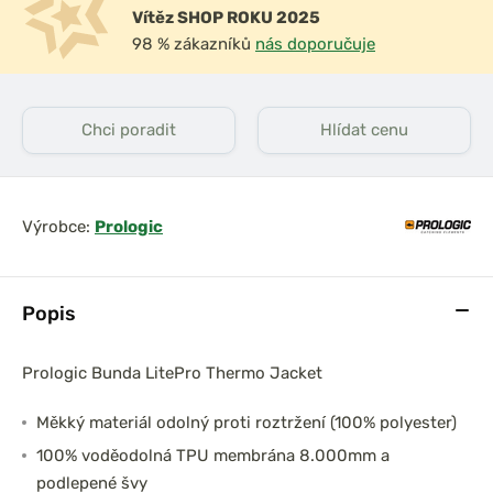
Vítěz SHOP ROKU 2025
98 % zákazníků
nás doporučuje
Chci poradit
Hlídat cenu
ko s kapucí
Vagner Tričko UV Skin
Olive 50+
Výrobce:
Prologic
Popis
Prologic Bunda LitePro Thermo Jacket
Měkký materiál odolný proti roztržení (100% polyester)
100% voděodolná TPU membrána 8.000mm a
podlepené švy