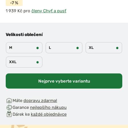
-7 %
pro
členy Chyť a pusť
Velikosti oblečení
●
●
●
M
L
XL
●
XXL
Nejprve vyberte variantu
Máte
dopravu zdarma!
Garance
nejlepšího nákupu
Dárek ke
každé objednávce