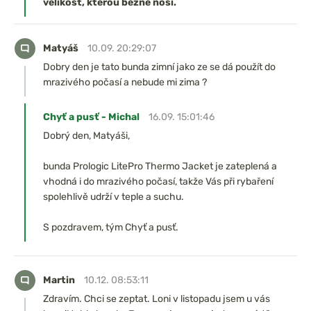
velikost, kterou běžně nosí.
Matyáš
10.09. 20:29:07
Dobry den je tato bunda zimní jako ze se dá použít do
mrazivého počasí a nebude mi zima ?
Chyť a pusť - Michal
16.09. 15:01:46
Dobrý den, Matyáši,
bunda Prologic LitePro Thermo Jacket je zateplená a
vhodná i do mrazivého počasí, takže Vás při rybaření
spolehlivě udrží v teple a suchu.
S pozdravem, tým Chyť a pusť.
Martin
10.12. 08:53:11
Zdravím. Chci se zeptat. Loni v listopadu jsem u vás