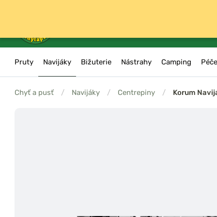
Pruty
Navijáky
Bižuterie
Nástrahy
Camping
Péče
Chyť a pusť
/
Navijáky
/
Centrepiny
/
Korum Navij