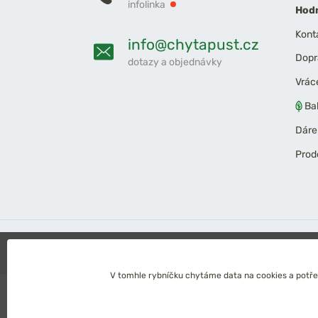
infolinka
Hodn
Kont
info@chytapust.cz
Dopr
dotazy a objednávky
Vrác
Ba
Dáre
Prod
2026 Chyť a pusť
Obchodní podmínky
Ochrana osob
V tomhle rybníčku chytáme data na cookies a potřeb