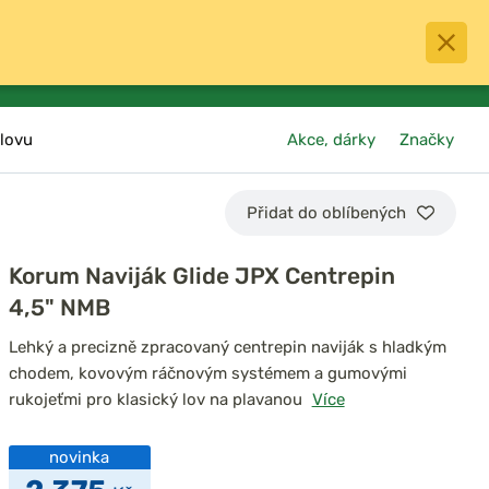
0
menu
Oblíbené
přihlásit
košík
lovu
Akce, dárky
Značky
Přidat do oblíbených
Korum Naviják Glide JPX Centrepin
4,5" NMB
Lehký a precizně zpracovaný centrepin naviják s hladkým
chodem, kovovým ráčnovým systémem a gumovými
rukojeťmi pro klasický lov na plavanou
Více
novinka