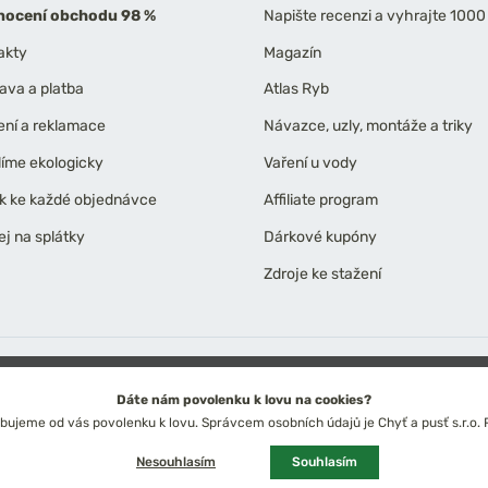
ocení obchodu 98 %
Napište recenzi a vyhrajte 1000
akty
Magazín
ava a platba
Atlas Ryb
ení a reklamace
Návazce, uzly, montáže a triky
líme ekologicky
Vaření u vody
k ke každé objednávce
Affiliate program
ej na splátky
Dárkové kupóny
Zdroje ke stažení
ních údajů
Technické řešení: Simplia s.r.o.
Strategický design: Petr Široký
Dáte nám povolenku k lovu na cookies?
ujeme od vás povolenku k lovu. Správcem osobních údajů je Chyť a pusť s.r.o.
Česko
Slovensko
Kč
Euro
Nesouhlasím
Souhlasím