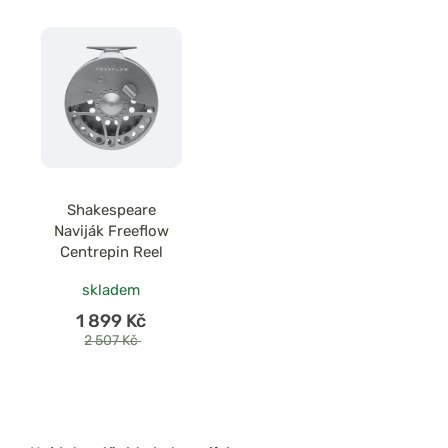
Shakespeare
Naviják Freeflow
Centrepin Reel
skladem
1 899 Kč
2 507 Kč