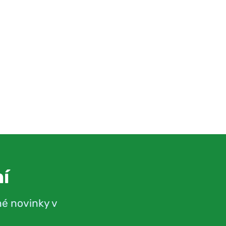
í
né novinky v