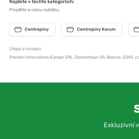
Najdete v těchto kategoriích:
Projděte si celou nabídku.
Centrepiny
Centrepiny Korum
Údaje o výrobci:
Preston Innovations Europe SRL,
Dennenlaan 3A, Beerse, 2340,
c
Exkluzivní 