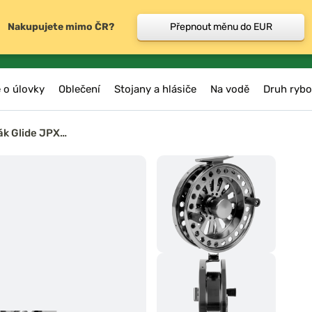
Nakupujete mimo ČR?
Přepnout měnu do EUR
 o úlovky
Oblečení
Stojany a hlásiče
Na vodě
Druh rybo
ák Glide JPX…