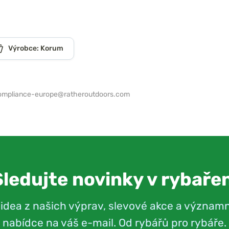
Výrobce: Korum
ompliance-europe@ratheroutdoors.com
Sledujte novinky v rybařen
videa z našich výprav, slevové akce a význam
nabídce na váš e-mail. Od rybářů pro rybáře.