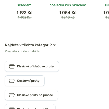
skladem
poslední kus skladem
sk
1 192 Kč
1 054 Kč
1 
1 402 Kč
1 240 Kč
1 
Najdete v těchto kategoriích:
Projděte si celou nabídku.
Klasické přívlačové pruty
Cestovní pruty
Klasické pruty na přívlač