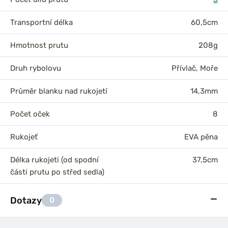
Transportní délka
60,5cm
Hmotnost prutu
208g
Druh rybolovu
Přívlač
,
Moře
Průměr blanku nad rukojetí
14,3mm
Počet oček
8
Rukojeť
EVA pěna
Délka rukojeti (od spodní
37,5cm
části prutu po střed sedla)
Dotazy
0