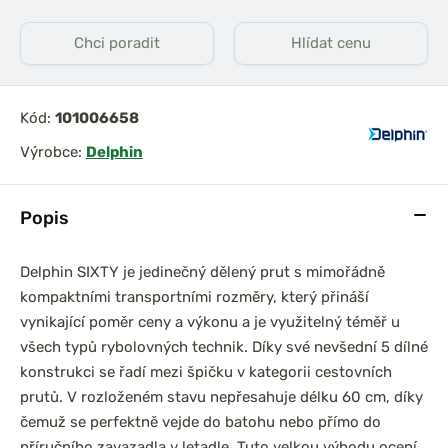
Chci poradit
Hlídat cenu
prařský set
Chyť a pusť Neoprénová
Kód:
101006658
0 3,6m 3lb
páska na pruty 2ks
íl
Výrobce:
Delphin
Popis
Delphin SIXTY je jedinečný dělený prut s mimořádně
kompaktními transportními rozměry, který přináší
vynikající poměr ceny a výkonu a je využitelný téměř u
všech typů rybolovných technik. Díky své nevšední 5 dílné
konstrukci se řadí mezi špičku v kategorii cestovních
prutů. V rozloženém stavu nepřesahuje délku 60 cm, díky
čemuž se perfektně vejde do batohu nebo přímo do
příručního zavazadla v letadle. Tuto velkou výhodu ocení