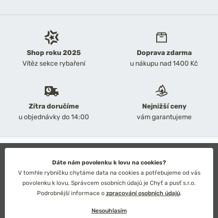
Shop roku 2025
Doprava zdarma
Vítěz sekce rybaření
u nákupu nad 1400 Kč
Zítra doručíme
Nejnižší ceny
u objednávky do 14:00
vám garantujeme
2026 Chyť a pusť
Obchodní podmínky
Dáte nám povolenku k lovu na cookies?
Ochrana osobních údajů
V tomhle rybníčku chytáme data na cookies a potřebujeme od vás
Technické řešení: Simplia s.r.o.
povolenku k lovu. Správcem osobních údajů je Chyť a pusť s.r.o.
Strategický design: Petr Široký
Podrobnější informace o
zpracování osobních údajů
.
Nesouhlasím