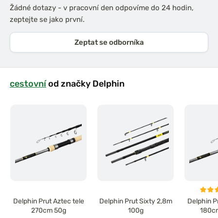
Žádné dotazy - v pracovní den odpovíme do 24 hodin,
zeptejte se jako první.
Zeptat se odborníka
cestovní
od značky Delphin
Delphin Prut Aztec tele
Delphin Prut Sixty 2,8m
Delphin P
270cm 50g
100g
180c