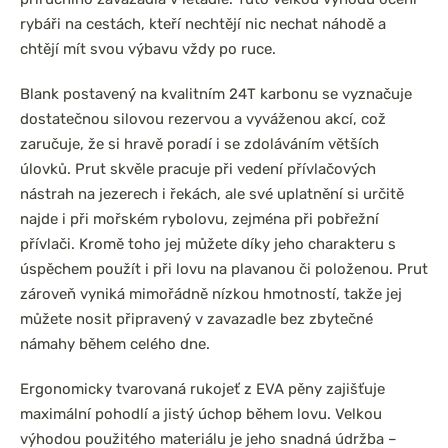
rybáři na cestách, kteří nechtějí nic nechat náhodě a
chtějí mít svou výbavu vždy po ruce.
Blank postavený na kvalitním 24T karbonu se vyznačuje
dostatečnou silovou rezervou a vyváženou akcí, což
zaručuje, že si hravě poradí i se zdoláváním větších
úlovků. Prut skvěle pracuje při vedení přívlačových
nástrah na jezerech i řekách, ale své uplatnění si určitě
najde i při mořském rybolovu, zejména při pobřežní
přívlači. Kromě toho jej můžete díky jeho charakteru s
úspěchem použít i při lovu na plavanou či položenou. Prut
zároveň vyniká mimořádně nízkou hmotností, takže jej
můžete nosit připravený v zavazadle bez zbytečné
námahy během celého dne.
Ergonomicky tvarovaná rukojeť z EVA pěny zajišťuje
maximální pohodlí a jistý úchop během lovu. Velkou
výhodou použitého materiálu je jeho snadná údržba –