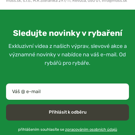
moss.sk, s.r.o.,
M.R.Štefánika 297/11, Revúca, 050 01,
info@moss.sk
Sledujte novinky v rybaření
Exkluzivní videa z našich výprav, slevové akce a
významné novinky v nabídce na váš e-mail. Od
rybářů pro rybáře.
Přihlásit k odběru
přihlášením souhlasíte se
zpracováním osobních údajů