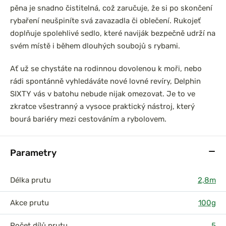
pěna je snadno čistitelná, což zaručuje, že si po skončení
rybaření neušpiníte svá zavazadla či oblečení. Rukojeť
doplňuje spolehlivé sedlo, které naviják bezpečně udrží na
svém místě i během dlouhých soubojů s rybami.
Ať už se chystáte na rodinnou dovolenou k moři, nebo
rádi spontánně vyhledáváte nové lovné revíry, Delphin
SIXTY vás v batohu nebude nijak omezovat. Je to ve
zkratce všestranný a vysoce praktický nástroj, který
bourá bariéry mezi cestováním a rybolovem.
Parametry
Délka prutu
2,8m
Akce prutu
100g
Počet dílů prutu
5