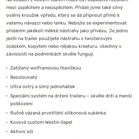
mezi úspěchem a neúspěchem. Přidali jsme také silný
oválný kroužek vpředu, který se dá připnout přímo k
vašemu návazci nebo lanku. Nebojte se experimentovat
přidáním jakékoli měkké nástrahy jako přívěsu. Je jedno
jestli na trailer použijete nástrahu s twisterovým
ocáskem, kopytem nebo nějakou kreaturu, všechny v
závislosti na podmínkách skvěle fungují.
Zatížený wolframovou hlavičkou
Bezolovnatý
Ultra ostrý a silný jednoháček
Speciální systém na držení traileru – skvěle drží a menší
poškození
Ručně vázaná prvotřídní silikonová sukénka
Kovová custom Westin čepel
Aktivní oči