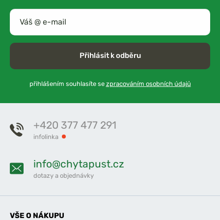
Přihlásit k odběru
přihlášením souhlasíte se
zpracováním osobních údajů
+420 377 477 291
infolinka
info@chytapust.cz
dotazy a objednávky
VŠE O NÁKUPU