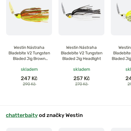
Westin Nástraha
Westin Nástraha
Westin
Bladebite V2 Tungsten
Bladebite V2 Tungsten
Bladebite
Bladed Jig Brown
Bladed Jig Headlight
Bladed Ji
Chartreuse
skladem
skladem
sk
247 Kč
257 Kč
2
290 Kč
270 Kč
2
chatterbaity
od značky Westin