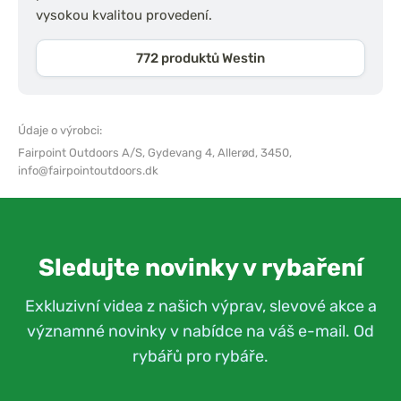
vysokou kvalitou provedení.
772 produktů Westin
Údaje o výrobci:
Fairpoint Outdoors A/S,
Gydevang 4, Allerød, 3450,
info@fairpointoutdoors.dk
Sledujte novinky v rybaření
Exkluzivní videa z našich výprav, slevové akce a
významné novinky v nabídce na váš e-mail. Od
rybářů pro rybáře.