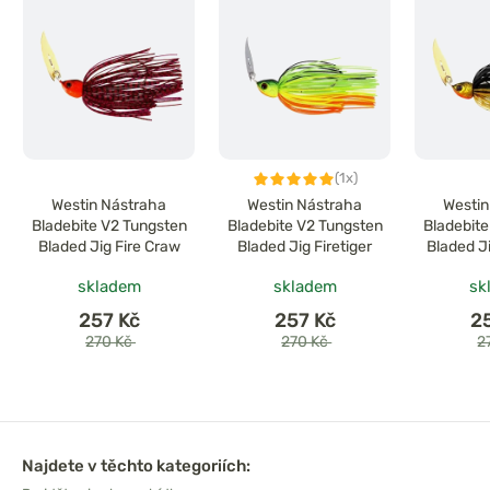
(1x)
Westin Nástraha
Westin Nástraha
Westin
Bladebite V2 Tungsten
Bladebite V2 Tungsten
Bladebite
Bladed Jig Fire Craw
Bladed Jig Firetiger
Bladed J
skladem
skladem
sk
257 Kč
257 Kč
2
270 Kč
270 Kč
2
Najdete v těchto kategoriích: