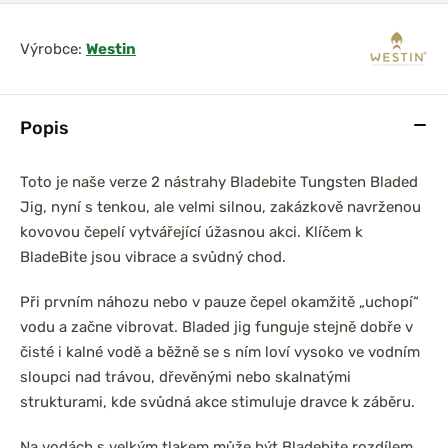
Výrobce:
Westin
Popis
Toto je naše verze 2 nástrahy Bladebite Tungsten Bladed
Jig, nyní s tenkou, ale velmi silnou, zakázkově navrženou
kovovou čepelí vytvářející úžasnou akci. Klíčem k
BladeBite jsou vibrace a svůdný chod.
Při prvním náhozu nebo v pauze čepel okamžitě „uchopí“
vodu a začne vibrovat. Bladed jig funguje stejně dobře v
čisté i kalné vodě a běžně se s ním loví vysoko ve vodním
sloupci nad trávou, dřevěnými nebo skalnatými
strukturami, kde svůdná akce stimuluje dravce k záběru.
Na vodách s velkým tlakem může být Bladebite rozdílem