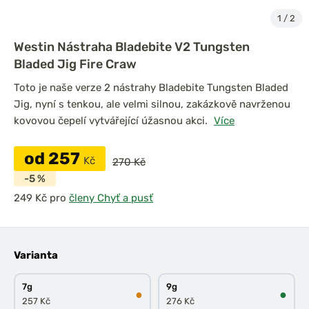
1
/
2
Westin Nástraha Bladebite V2 Tungsten
Bladed Jig Fire Craw
Toto je naše verze 2 nástrahy Bladebite Tungsten Bladed
Jig, nyní s tenkou, ale velmi silnou, zakázkově navrženou
kovovou čepelí vytvářející úžasnou akci.
Více
od 257
Kč
270 Kč
-5 %
pro
členy Chyť a pusť
Varianta
7g
9g
●
●
257 Kč
276 Kč