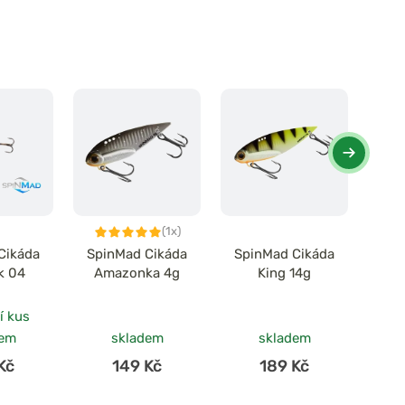
(1x)
Cikáda
SpinMad Cikáda
SpinMad Cikáda
Spi
k 04
Amazonka 4g
King 14g
M
í kus
po
dem
skladem
skladem
Kč
149 Kč
189 Kč