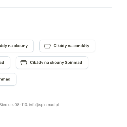
kády na okouny
Cikády na candáty
mad
Cikády na okouny Spinmad
inmad
Siedlce, 08-110,
info@spinmad.pl