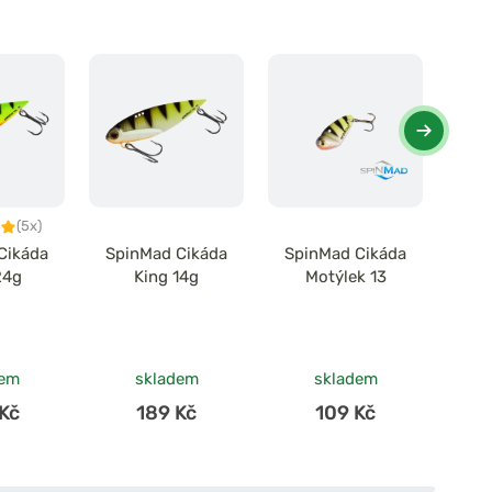
(5x)
Cikáda
SpinMad Cikáda
SpinMad Cikáda
Savag
24g
King 14g
Motýlek 13
Vib B
dem
skladem
skladem
Kč
189 Kč
109 Kč