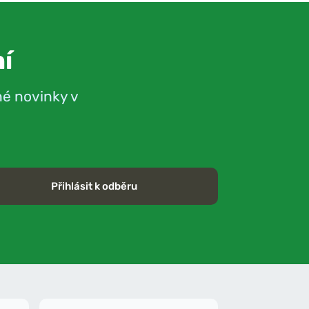
í
né novinky v
Přihlásit k odběru