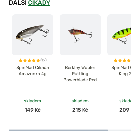
DALŠÍ
CIKÁDY
(1x)
SpinMad Cikáda
Berkley Wobler
SpinMad 
Amazonka 4g
Rattling
King 
Powerblade Red
Tiger
skladem
skladem
skla
149 Kč
215 Kč
209 