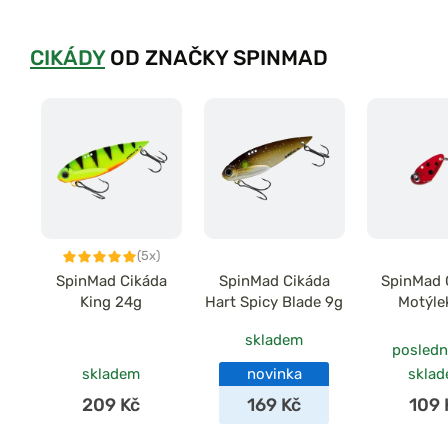
CIKÁDY
OD ZNAČKY SPINMAD
(5x)
SpinMad Cikáda
SpinMad Cikáda
SpinMad 
King 24g
Hart Spicy Blade 9g
Motýle
skladem
posledn
skladem
novinka
skla
209 Kč
169 Kč
109 