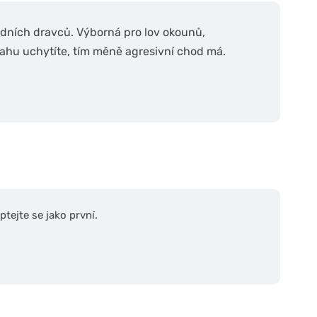
edních dravců. Výborná pro lov okounů,
rahu uchytíte, tím měně agresivní chod má.
tejte se jako první.