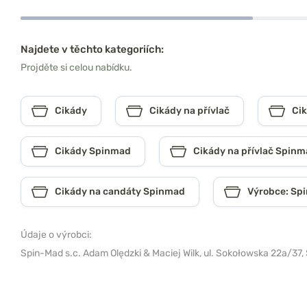
Najdete v těchto kategoriích:
Projděte si celou nabídku.
Cikády
Cikády na přívlač
Ci
Cikády Spinmad
Cikády na přívlač Spin
Cikády na candáty Spinmad
Výrobce: Sp
Údaje o výrobci:
Spin-Mad s.c. Adam Olędzki & Maciej Wilk,
ul. Sokołowska 22a/37, 