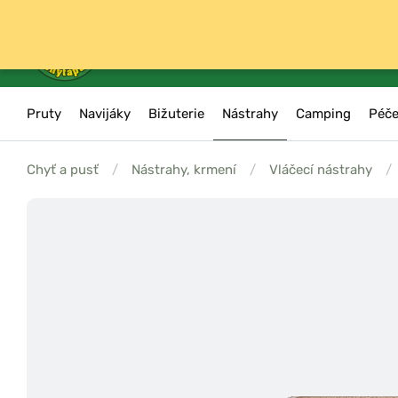
Pruty
Navijáky
Bižuterie
Nástrahy
Camping
Péče
Chyť a pusť
/
Nástrahy, krmení
/
Vláčecí nástrahy
/