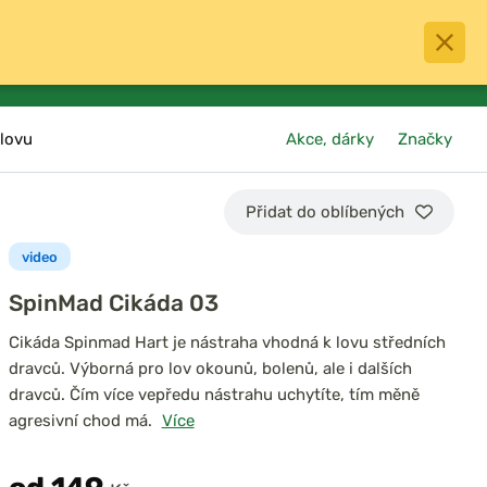
0
menu
Oblíbené
přihlásit
košík
lovu
Akce, dárky
Značky
Přidat do oblíbených
video
SpinMad Cikáda 03
Cikáda Spinmad Hart je nástraha vhodná k lovu středních
dravců. Výborná pro lov okounů, bolenů, ale i dalších
dravců. Čím více vepředu nástrahu uchytíte, tím měně
agresivní chod má.
Více