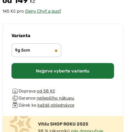
od 149
Kč
pro
členy Chyť a pusť
přehrát video
Varianta
●
9g 5cm
Nejprve vyberte variantu
Doprava
od 58 Kč
Garance
nejlepšího nákupu
Dárek ke
každé objednávce
Vítěz SHOP ROKU 2025
98 % zákazníků
nás doporučuje