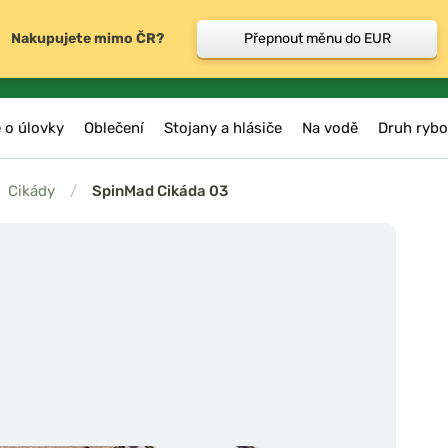
Nakupujete mimo ČR?
Přepnout měnu do EUR
 o úlovky
Oblečení
Stojany a hlásiče
Na vodě
Druh rybo
Cikády
/
SpinMad Cikáda 03