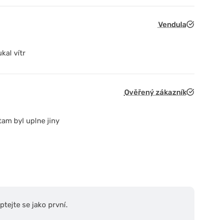
Vendula
kal vítr
Ověřený zákazník
am byl uplne jiny
tejte se jako první.