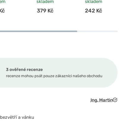
dem
skladem
skladem
Kč
379 Kč
242 Kč
3 ověřené recenze
recenze mohou psát pouze zákazníci našeho obchodu
Ing. Martin
 bezvětří a vánku