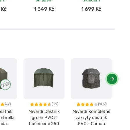
dem
skladem
skladem
 Kč
1 349 Kč
1 699 Kč
(4x)
(3x)
(10x)
eštník
Mivardi Deštník
Mivardi Kompletně
Miva
mbrella
green PVC s
zakrytý deštník
PV
Sada
bočnicemi 250
PVC - Camou
ích tyčí