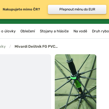
Nakupujete mimo ČR?
Přepnout měnu do EUR
 o úlovky
Oblečení
Stojany a hlásiče
Na vodě
Druh rybo
níky
/
Mivardi Deštník FG PVC…