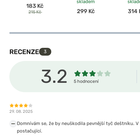
skladem
skla
183 Kč
299 Kč
314 
215 Kč
RECENZE
3
3.2
5 hodnocení
29. 08. 2025
Domnívám se, že by neuškodila pevnější tyč deštníku. V
postačující.