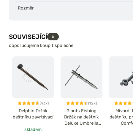
Rozměr
SOUVISEJÍCÍ
6
doporučujeme koupit společně
(43x)
(12x)
Delphin Držák
Giants Fishing
Mivardi 
deštníku zavrtávací
Držák na deštník
deštníku pr
Deluxe Umbrella
Comf
skladem
Holder