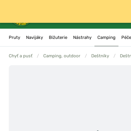
Pruty
Navijáky
Bižuterie
Nástrahy
Camping
Péče
Chyť a pusť
/
Camping, outdoor
/
Deštníky
/
Dešt