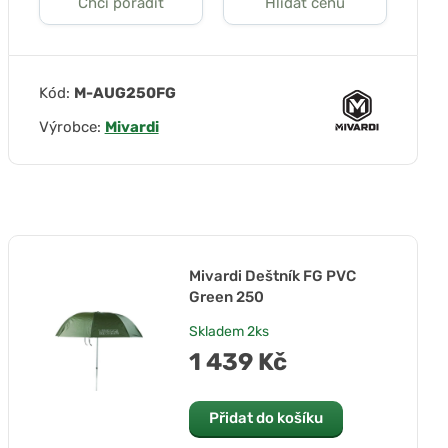
Chci poradit
Hlídat cenu
Kód:
M-AUG250FG
Výrobce:
Mivardi
Mivardi Deštník FG PVC
Green 250
Skladem
2ks
1 439 Kč
Přidat do košíku