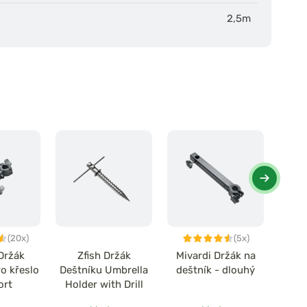
2,5m
(20x)
(5x)
Držák
Zfish Držák
Mivardi Držák na
Miv
o křeslo
Deštníku Umbrella
deštník - dlouhý
deš
ort
Holder with Drill