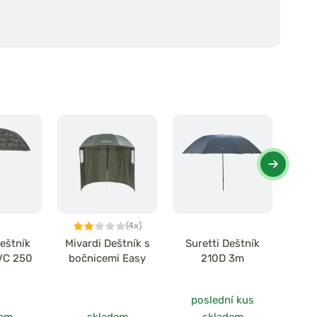
(4x)
eštník
Mivardi Deštník s
Suretti Deštník
Miv
VC 250
bočnicemi Easy
210D 3m
ca
bo
poslední kus