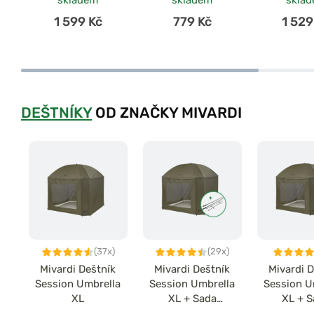
skladem
skladem
skla
1 599 Kč
779 Kč
1 529
DEŠTNÍKY
OD ZNAČKY MIVARDI
(37x)
(29x)
Mivardi Deštník
Mivardi Deštník
Mivardi D
Session Umbrella
Session Umbrella
Session U
XL
XL + Sada
XL + 
Stabilizačních tyčí
Stabilizačn