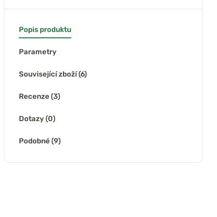
Popis produktu
Parametry
Související zboží (6)
Recenze (3)
Dotazy (0)
Podobné (9)
(2x)
ardi Držák na
tník - krátký