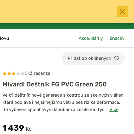
0
menu
Oblíbené
přihlásit
košík
lovu
Akce, dárky
Značky
Přidat do oblíbených
5x
3 recenze
Mivardi Deštník FG PVC Green 250
Velký deštník nové generace s kostrou ze skelných vláken,
která odolává i nejsilnějšímu větru bez rizika deformace.
Je vybaven spolehlivým kloubem a zesílenou tyčí.
Více
1 439
Kč