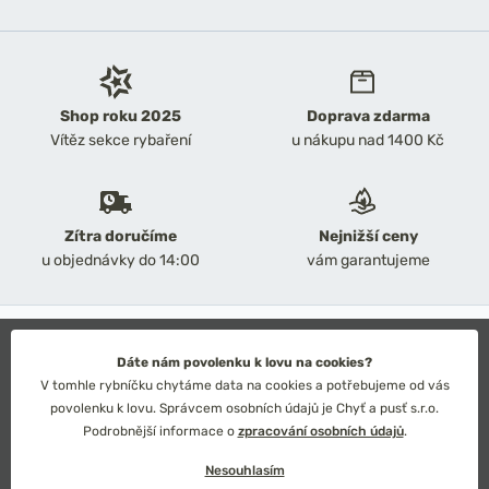
Shop roku 2025
Doprava zdarma
Vítěz sekce rybaření
u nákupu nad 1400 Kč
Zítra doručíme
Nejnižší ceny
u objednávky do 14:00
vám garantujeme
2026 Chyť a pusť
Obchodní podmínky
Dáte nám povolenku k lovu na cookies?
Ochrana osobních údajů
V tomhle rybníčku chytáme data na cookies a potřebujeme od vás
Technické řešení: Simplia s.r.o.
povolenku k lovu. Správcem osobních údajů je Chyť a pusť s.r.o.
Strategický design: Petr Široký
Podrobnější informace o
zpracování osobních údajů
.
Nesouhlasím