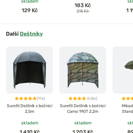
skladem
sk
183 Kč
129 Kč
1 
215 Kč
Další
Deštníky
(11x)
(4x)
Suretti Deštník s bočnicí
Suretti Deštník s bočnicí
Mikad
2,5m
Camo 190T 2,2m
Stand
skladem
skladem
sk
1 410 Kč
1 203 Kč
8