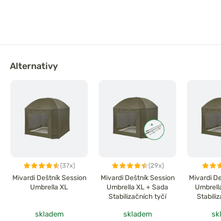
Alternativy
(37x)
(29x)
Mivardi Deštník Session
Mivardi Deštník Session
Mivardi D
Umbrella XL
Umbrella XL + Sada
Umbrell
Stabilizačních tyčí
Stabili
Hardco
skladem
skladem
sk