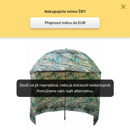
Nakupujete mimo ČR?
0
Přepnout měnu do EUR
Deštníky
Zboží se již neprodává, nebo je dočasně nedostupné.
Pomůžeme vám najít alternativu.