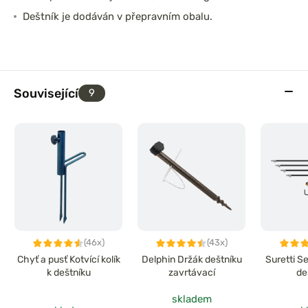
Deštník je dodáván v přepravním obalu.
Související
9
(46x)
(43x)
Chyť a pusť Kotvící kolík
Delphin Držák deštníku
Suretti S
k deštníku
zavrtávací
de
skladem