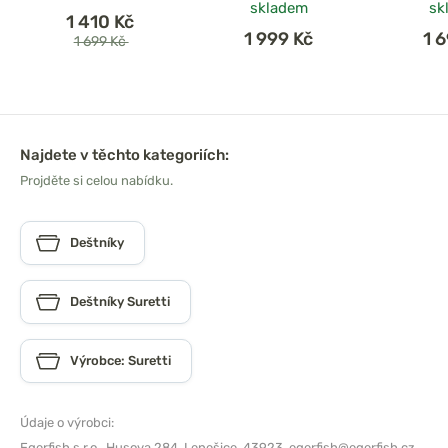
skladem
sk
1 410 Kč
1 999 Kč
1 
1 699 Kč
Najdete v těchto kategoriích:
Projděte si celou nabídku.
Deštníky
Deštníky Suretti
Výrobce: Suretti
Údaje o výrobci:
Egerfish s.r.o.,
Husova 284, Lenešice, 43923,
egerfish@egerfish.cz