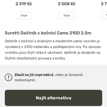
2 519 Kč
3 508 Kč
3 
Více
Více
Suretti Deštník s bočnicí Camo 210D 2,5m
Deštník s bočnicí s krásným a moderním camo vzorem je
vyrobený z 210D materiálu s podlepenými švy. Po obvodu
vrchlíku jsou čtyři očka k ukotvení, deštník je dodáván se
čtyřmi stavitelnými provazy a kolíky.
Zboží se již neprodává
, nebo je dočasně
nedostupné.
Najít alternativu