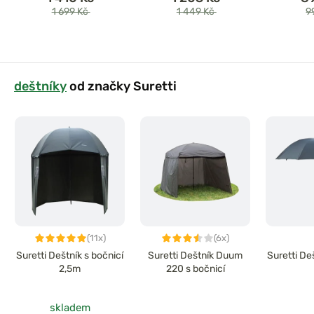
1 699 Kč
1 449 Kč
9
deštníky
od značky Suretti
(11x)
(6x)
Suretti Deštník s bočnicí
Suretti Deštník Duum
Suretti De
2,5m
220 s bočnicí
skladem