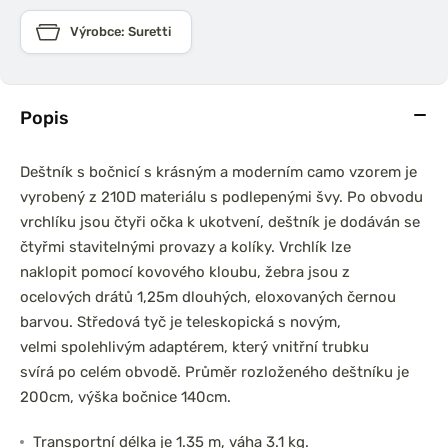
Výrobce: Suretti
Popis
Deštník s bočnicí s krásným a moderním camo vzorem je
vyrobený z 210D materiálu s podlepenými švy. Po obvodu
vrchlíku jsou čtyři očka k ukotvení, deštník je dodáván se
čtyřmi stavitelnými provazy a kolíky. Vrchlík lze
naklopit pomocí kovového kloubu, žebra jsou z
ocelových drátů 1,25m dlouhých, eloxovaných černou
barvou. Středová tyč je teleskopická s novým,
velmi spolehlivým adaptérem, který vnitřní trubku
svírá po celém obvodě. Průměr rozloženého deštníku je
200cm, výška bočnice 140cm.
Transportní délka je 1.35 m, váha 3.1 kg.