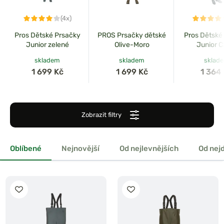
(4x)
Pros Dětské Prsačky
PROS Prsačky dětské
Pros Dětské
Junior zelené
Olive-Moro
Junior 
skladem
skladem
sklad
1 699 Kč
1 699 Kč
1 364
Zobrazit filtry
Oblíbené
Nejnovější
Od nejlevnějších
Od nej