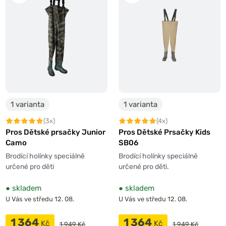
1 varianta
1 varianta
(3x)
(4x)
Pros Dětské prsačky Junior
Pros Dětské Prsačky Kids
Camo
SB06
Brodící holínky speciálně
Brodící holínky speciálně
určené pro děti
určené pro děti.
●
skladem
●
skladem
U Vás ve středu 12. 08.
U Vás ve středu 12. 08.
1 364
1 364
Kč
Kč
1 949 Kč
1 949 Kč