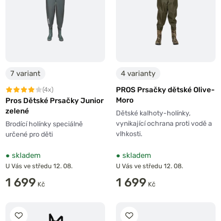
7 variant
4 varianty
PROS Prsačky dětské Olive-
(4x)
Moro
Pros Dětské Prsačky Junior
zelené
Dětské kalhoty-holínky,
vynikající ochrana proti vodě a
Brodící holínky speciálně
vlhkosti.
určené pro děti
●
skladem
●
skladem
U Vás ve středu 12. 08.
U Vás ve středu 12. 08.
1 699
1 699
Kč
Kč