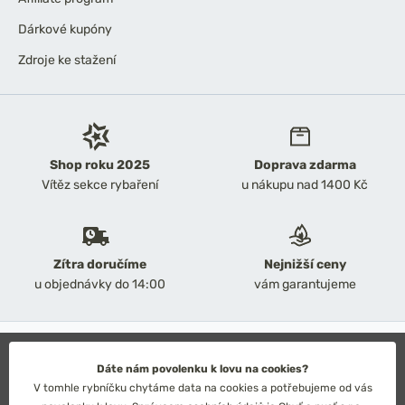
Dárkové kupóny
Zdroje ke stažení
Shop roku 2025
Doprava zdarma
Vítěz sekce rybaření
u nákupu nad 1400 Kč
Zítra doručíme
Nejnižší ceny
u objednávky do 14:00
vám garantujeme
2026 Chyť a pusť
Obchodní podmínky
Dáte nám povolenku k lovu na cookies?
Ochrana osobních údajů
V tomhle rybníčku chytáme data na cookies a potřebujeme od vás
Technické řešení: Simplia s.r.o.