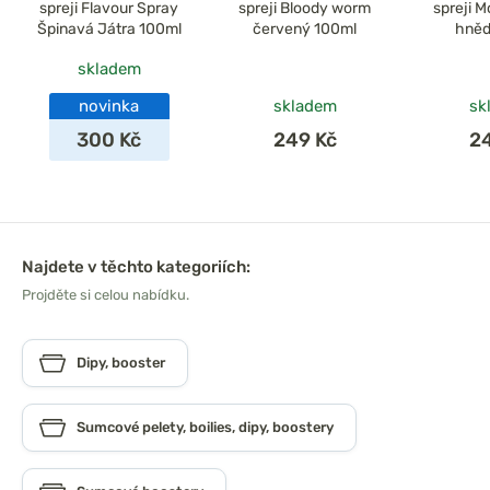
spreji Flavour Spray
spreji Bloody worm
spreji 
Špinavá Játra 100ml
červený 100ml
hněd
skladem
novinka
skladem
sk
300 Kč
249 Kč
2
Najdete v těchto kategoriích:
Projděte si celou nabídku.
Dipy, booster
Sumcové pelety, boilies, dipy, boostery