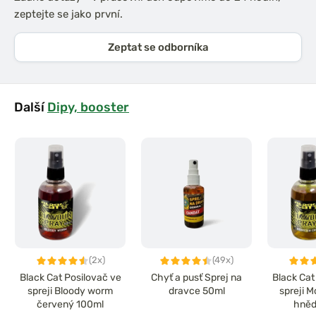
zeptejte se jako první.
Zeptat se odborníka
Další
Dipy, booster
(2x)
(49x)
Black Cat Posilovač ve
Chyť a pusť Sprej na
Black Cat
spreji Bloody worm
dravce 50ml
spreji 
červený 100ml
hněd