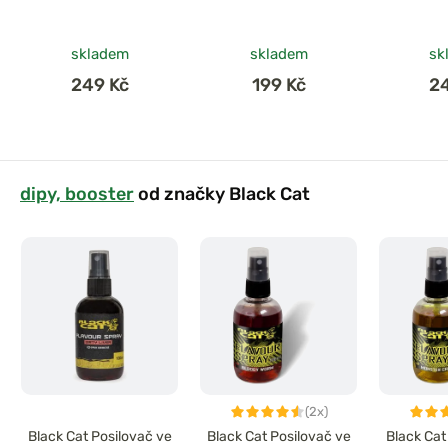
skladem
skladem
sk
249 Kč
199 Kč
2
dipy, booster
od značky Black Cat
(2x)
Black Cat Posilovač ve
Black Cat Posilovač ve
Black Cat