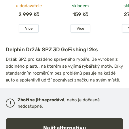
u dodavatele
skladem
sk
2 999 Kč
159 Kč
2
Více
Více
Delphin Držák SPZ 3D GoFishing! 2ks
Držák SPZ pro každého správného rybáře. Je vyroben z
odolného plastu, na kterém se vyjímá rybářský motiv. Díky
standardním rozměrům bez problémů pasuje na každé
auto a spolehlivě udrží poznávací značku na svém místě.
Zboží se již neprodává
, nebo je dočasně
nedostupné.
Najít alternativu