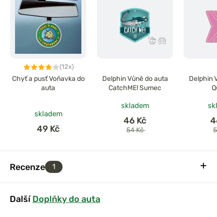
(12x)
Chyť a pusť Voňavka do
Delphin Vůně do auta
Delphin 
auta
CatchME! Sumec
Q
skladem
sk
skladem
46 Kč
4
49 Kč
54 Kč
5
Recenze
1
Další
Doplňky do auta