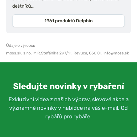
deštníků…
1961 produktů Delphin
Údaje o výrobci:
moss.sk, s.r.o.,
M.R.Štefánika 297/11, Revúca, 050 01,
info@moss.sk
Sledujte novinky v rybaření
Exkluzivní videa z našich výprav, slevové akce a
významné novinky v nabídce na váš e-mail. Od
rybářů pro rybáře.