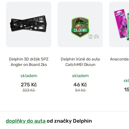
Delphin 3D držák SPZ
Delphin Vůně do auta
Anaconda 
Angler on Board 2ks
CatchME! Okoun
skladem
skladem
sk
275 Kč
46 Kč
1
323 Kč
54 Kč
doplňky do auta
od značky Delphin