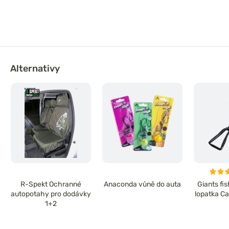
Alternativy
R-Spekt Ochranné
Anaconda vůně do auta
Giants fi
autopotahy pro dodávky
lopatka C
1+2