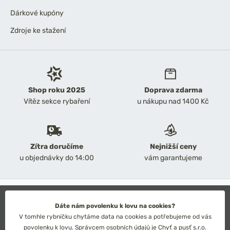
Dárkové kupóny
Zdroje ke stažení
Shop roku 2025
Doprava zdarma
Vítěz sekce rybaření
u nákupu nad 1400 Kč
Zítra doručíme
Nejnižší ceny
u objednávky do 14:00
vám garantujeme
2026 Chyť a pusť
Obchodní podmínky
Dáte nám povolenku k lovu na cookies?
Ochrana osobních údajů
V tomhle rybníčku chytáme data na cookies a potřebujeme od vás
Technické řešení: Simplia s.r.o.
povolenku k lovu. Správcem osobních údajů je Chyť a pusť s.r.o.