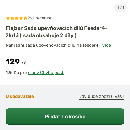
1
/
1
2x
1 recenze
Flajzar Sada upevňovacích dílů Feeder4-
žlutá ( sada obsahuje 2 díly )
Náhradní sada upoveňovacích dílů na feeder4.
Více
129
Kč
pro
členy Chyť a pusť
U dodavatele
kdy bude zboží u vás?
Přidat do košíku