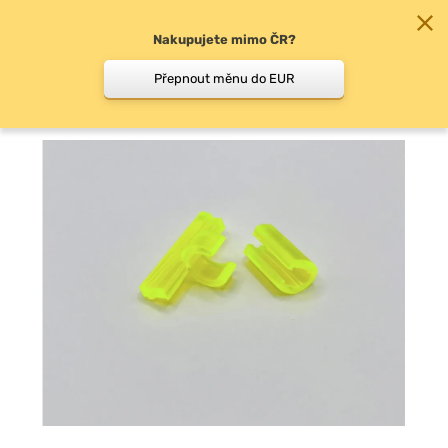
Nakupujete mimo ČR?
0
Přepnout měnu do EUR
Doplňky k signalizátorům