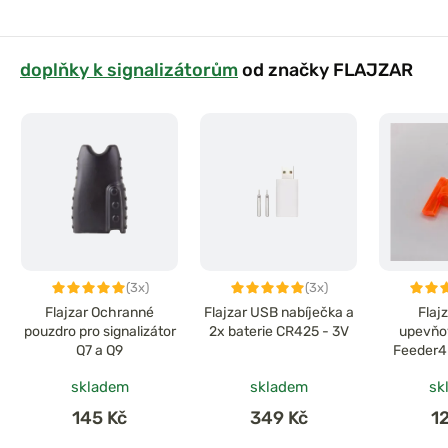
doplňky k signalizátorům
od značky FLAJZAR
(3x)
(3x)
Flajzar Ochranné
Flajzar USB nabíječka a
Flaj
pouzdro pro signalizátor
2x baterie CR425 - 3V
upevňov
Q7 a Q9
Feeder4
sada obsa
skladem
skladem
sk
145 Kč
349 Kč
1