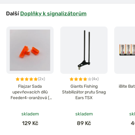
Další
Doplňky k signalizátorům
(2x)
(4x)
Flajzar Sada
Giants Fishing
iBite Ba
upevňovacích dílů
Stabilizátor prutu Snag
Feeder4-oranžová (
Ears TSX
sada obsahuje 2 díly )
skladem
skladem
sk
129 Kč
89 Kč
4