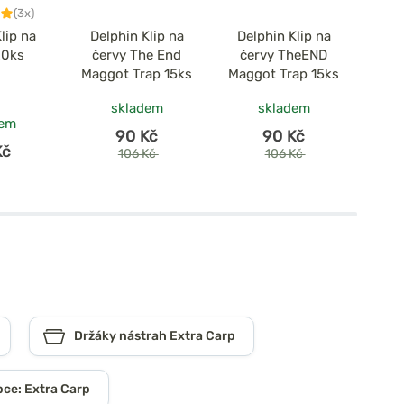
(3x)
lip na
Delphin Klip na
Delphin Klip na
Na
20ks
červy The End
červy TheEND
chle
Maggot Trap 15ks
Maggot Trap 15ks
skladem
skladem
dem
90 Kč
90 Kč
Kč
106 Kč
106 Kč
Držáky nástrah Extra Carp
ce: Extra Carp