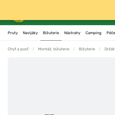
Pruty
Navijáky
Bižuterie
Nástrahy
Camping
Péče
Chyť a pusť
/
Montáž, bižuterie
/
Bižuterie
/
Držák