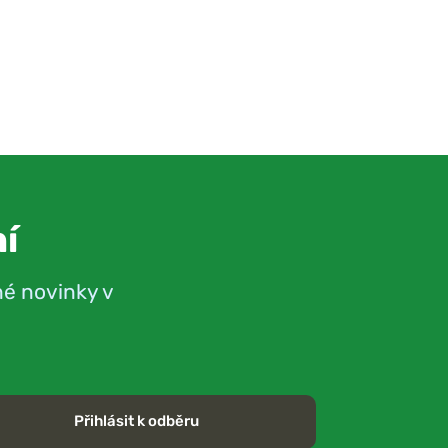
í
né novinky v
Přihlásit k odběru