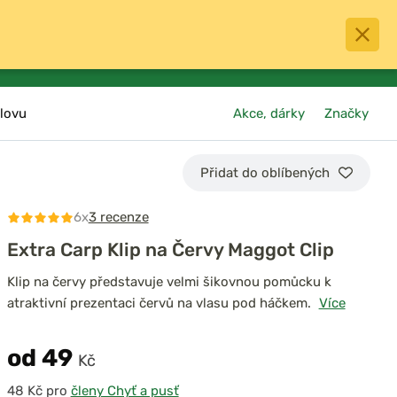
0
menu
Oblíbené
přihlásit
košík
lovu
Akce, dárky
Značky
Přidat do oblíbených
6x
3 recenze
Extra Carp Klip na Červy Maggot Clip
Klip na červy představuje velmi šikovnou pomůcku k
atraktivní prezentaci červů na vlasu pod háčkem.
Více
od 49
Kč
pro
členy Chyť a pusť