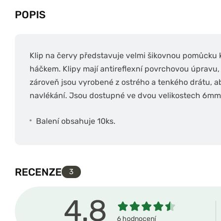
POPIS
Klip na červy představuje velmi šikovnou pomůcku k
háčkem. Klipy mají antireflexní povrchovou úpravu
zároveň jsou vyrobené z ostrého a tenkého drátu, a
navlékání. Jsou dostupné ve dvou velikostech 6m
Balení obsahuje 10ks.
RECENZE
3
4.8
6 hodnocení