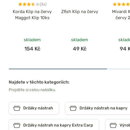
(3x)
Korda Klip na červy
Zfish Klip na červy
Mivardi K
Maggot Klip 10ks
červy 
skladem
skladem
skla
154 Kč
49 Kč
94 
Najdete v těchto kategoriích:
Projděte si celou nabídku.
Držáky nástrah
Držáky nástrah na kapry
Držáky nástrah na kapry Extra Carp
Výrob