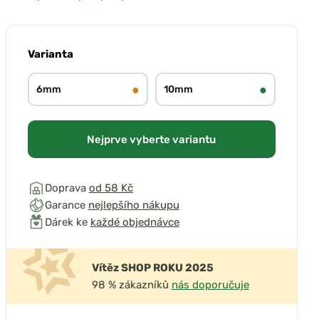
Varianta
●
●
6mm
10mm
Nejprve vyberte variantu
Doprava
od 58 Kč
Garance
nejlepšího nákupu
Dárek ke
každé objednávce
Vítěz SHOP ROKU 2025
98 % zákazníků
nás doporučuje