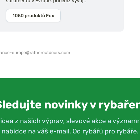
sortimentu v Evropě, přičemž vývoj…
1050 produktů Fox
iance-europe@ratheroutdoors.com
Sledujte novinky v rybařen
videa z našich výprav, slevové akce a význam
nabídce na váš e-mail. Od rybářů pro rybáře.