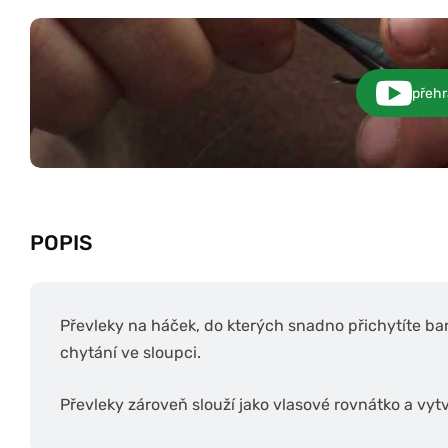
přehr
POPIS
Převleky na háček, do kterých snadno přichytíte ba
chytání ve sloupci.
Převleky zároveň slouží jako vlasové rovnátko a vytvá