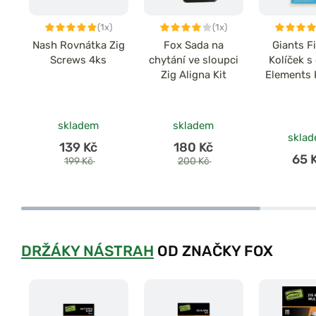
(1x)
(1x)
Nash Rovnátka Zig
Fox Sada na
Giants F
Screws 4ks
chytání ve sloupci
Kolíček 
Zig Aligna Kit
Elements
Pegs Mix
12k
skladem
skladem
skla
139 Kč
180 Kč
65 
199 Kč
200 Kč
DRŽÁKY NÁSTRAH
OD ZNAČKY FOX