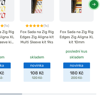
(1x)
(1x)
 Zig Rig
Fox Sada na Zig Rig
Fox Sada na Zig Rig
F
ligna XL
Edges Zig Aligna kit
Edges Zig Aligna XL
chyt
leeve kit
Multi Sleeve kit 9ks
kit 10mm
Zi
s
poslední kus
dem
skladem
skladem
nka
novinka
novinka
Kč
108 Kč
180 Kč
Kč
120 Kč
200 Kč