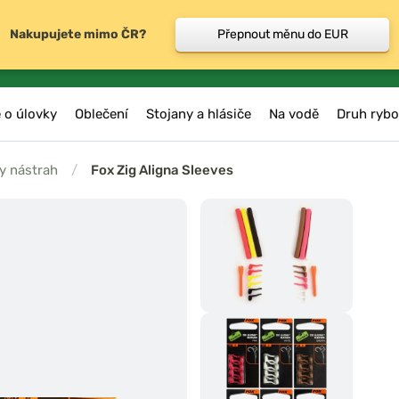
Nakupujete mimo ČR?
Přepnout měnu do EUR
 o úlovky
Oblečení
Stojany a hlásiče
Na vodě
Druh rybo
y nástrah
/
Fox Zig Aligna Sleeves