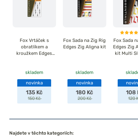
Fox Vrtáček s
Fox Sada na Zig Rig
Fox Sada na
obratlíkem a
Edges Zig Aligna kit
Edges Zig A
kroužkem Edges
kit Multi S
Bait Screw Long
9k
10ks
skladem
skladem
skla
novinka
novinka
novi
135 Kč
180 Kč
108 
150 Kč
200 Kč
120 
Najdete v těchto kategoriích: