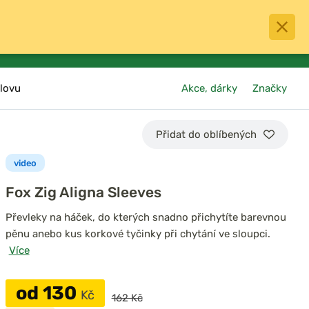
0
menu
Oblíbené
přihlásit
košík
lovu
Akce, dárky
Značky
Přidat do oblíbených
video
Fox Zig Aligna Sleeves
Převleky na háček, do kterých snadno přichytíte barevnou
pěnu anebo kus korkové tyčinky při chytání ve sloupci.
Více
od 130
Kč
162 Kč