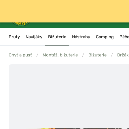
Pruty
Navijáky
Bižuterie
Nástrahy
Camping
Péče
Chyť a pusť
/
Montáž, bižuterie
/
Bižuterie
/
Držák