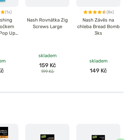
(1x)
(8x)
ishing
Nash Rovnátka Zig
Nash Závěs na
Zfi
s očkem
Screws Large
chleba Bread Bomb
Kr
 Pop Up
3ks
Scre
 Colour
s
skladem
dem
skladem
159 Kč
Kč
149 Kč
199 Kč