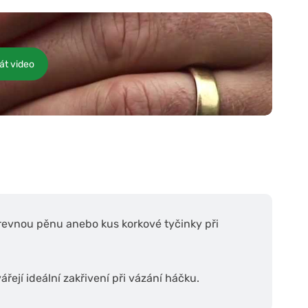
át video
revnou pěnu anebo kus korkové tyčinky při
řejí ideální zakřivení při vázání háčku.