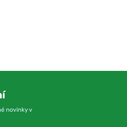
í
né novinky v