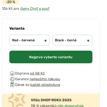
-20 %
pro
členy Chyť a pusť
přehrát video
Varianta
●
●
Red - červená
Black - černá
Nejprve vyberte variantu
Doprava
od 58 Kč
Garance
nejlepšího nákupu
Dárek ke
každé objednávce
Vítěz SHOP ROKU 2025
98 % zákazníků
nás doporučuje