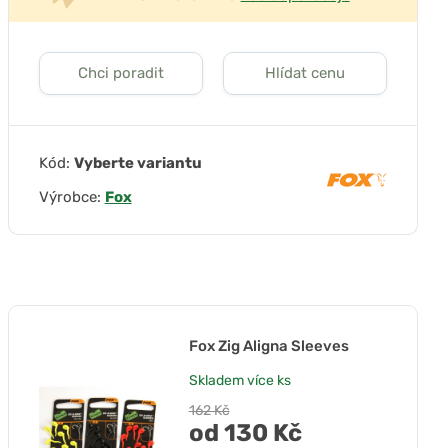
Chci poradit
Hlídat cenu
Kód:
Vyberte variantu
Výrobce:
Fox
Fox Zig Aligna Sleeves
Skladem
více ks
162 Kč
od 130 Kč