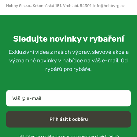
Hobby G s.r.o.,
Krkonošská 181, Vrchlabí, 54301,
info@hobby-g.cz
Sledujte novinky v rybaření
Exkluzivní videa z našich výprav, slevové akce a
významné novinky v nabídce na váš e-mail. Od
rybářů pro rybáře.
Přihlásit k odběru
přihlášením souhlasíte se
zpracováním osobních údajů