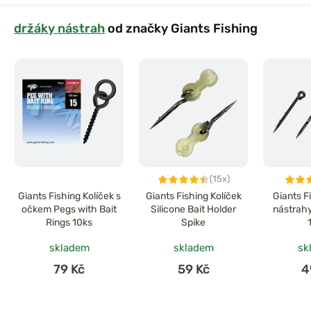
držáky nástrah
od značky Giants Fishing
(15x)
Giants Fishing Kolíček s
Giants Fishing Kolíček
Giants F
očkem Pegs with Bait
Silicone Bait Holder
nástrahy
Rings 10ks
Spike
skladem
skladem
sk
79 Kč
59 Kč
4