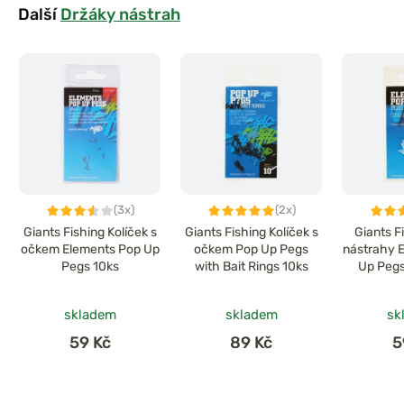
Další
Držáky nástrah
(3x)
(2x)
Giants Fishing Kolíček s
Giants Fishing Kolíček s
Giants F
očkem Elements Pop Up
očkem Pop Up Pegs
nástrahy 
Pegs 10ks
with Bait Rings 10ks
Up Pegs
skladem
skladem
sk
59 Kč
89 Kč
5