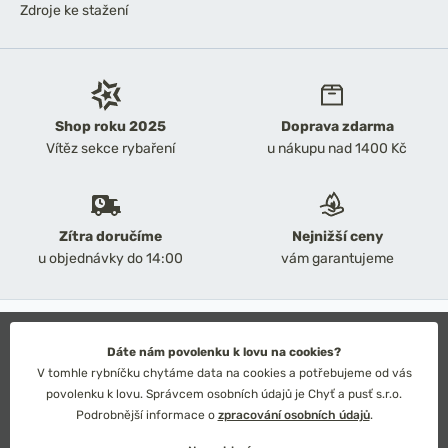
Zdroje ke stažení
Shop roku 2025
Doprava zdarma
Vítěz sekce rybaření
u nákupu nad 1400 Kč
Zítra doručíme
Nejnižší ceny
u objednávky do 14:00
vám garantujeme
2026 Chyť a pusť
Obchodní podmínky
Dáte nám povolenku k lovu na cookies?
Ochrana osobních údajů
V tomhle rybníčku chytáme data na cookies a potřebujeme od vás
Technické řešení: Simplia s.r.o.
povolenku k lovu. Správcem osobních údajů je Chyť a pusť s.r.o.
Strategický design: Petr Široký
Podrobnější informace o
zpracování osobních údajů
.