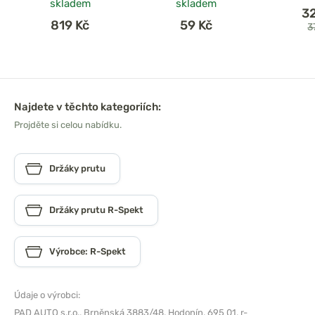
skladem
skladem
3
819 Kč
59 Kč
3
Najdete v těchto kategoriích:
Projděte si celou nabídku.
Držáky prutu
Držáky prutu R-Spekt
Výrobce: R-Spekt
Údaje o výrobci:
PAD AUTO s.r.o.,
Brněnská 3883/48, Hodonín, 695 01,
r-