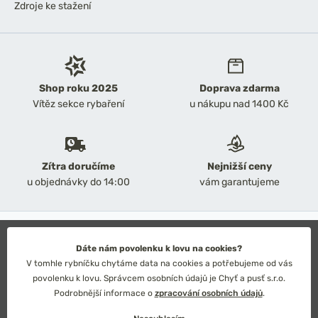
Zdroje ke stažení
Shop roku 2025
Doprava zdarma
Vítěz sekce rybaření
u nákupu nad 1400 Kč
Zítra doručíme
Nejnižší ceny
u objednávky do 14:00
vám garantujeme
2026 Chyť a pusť
Obchodní podmínky
Dáte nám povolenku k lovu na cookies?
Ochrana osobních údajů
V tomhle rybníčku chytáme data na cookies a potřebujeme od vás
Technické řešení: Simplia s.r.o.
povolenku k lovu. Správcem osobních údajů je Chyť a pusť s.r.o.
Strategický design: Petr Široký
Podrobnější informace o
zpracování osobních údajů
.