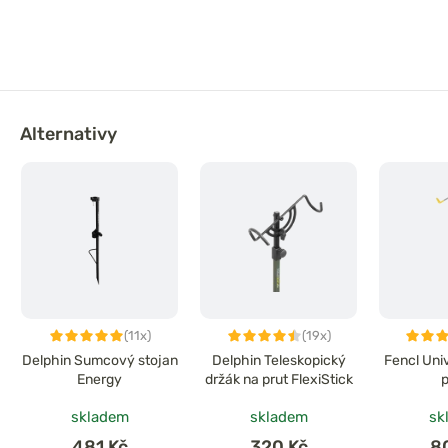
Alternativy
(11x)
(19x)
Delphin Sumcový stojan
Delphin Teleskopický
Fencl Uni
Energy
držák na prut FlexiStick
p
skladem
skladem
sk
481 Kč
320 Kč
8