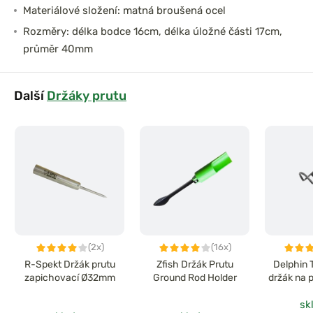
Materiálové složení: matná broušená ocel
Rozměry: délka bodce 16cm, délka úložné části 17cm,
průměr 40mm
Další
Držáky prutu
(2x)
(16x)
R-Spekt Držák prutu
Zfish Držák Prutu
Delphin 
zapichovací Ø32mm
Ground Rod Holder
držák na p
sk