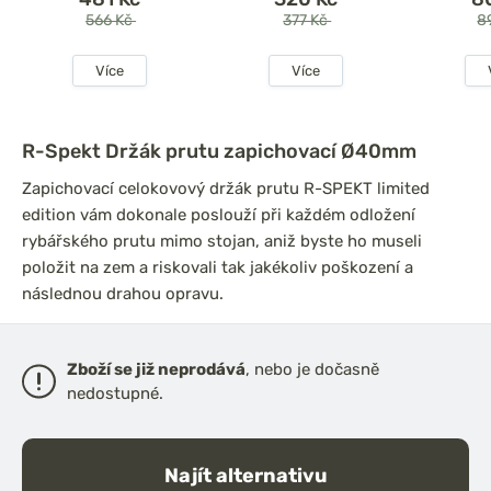
566 Kč
377 Kč
8
Více
Více
R-Spekt Držák prutu zapichovací Ø40mm
Zapichovací celokovový držák prutu R-SPEKT limited
edition vám dokonale poslouží při každém odložení
rybářského prutu mimo stojan, aniž byste ho museli
položit na zem a riskovali tak jakékoliv poškození a
následnou drahou opravu.
Zboží se již neprodává
, nebo je dočasně
nedostupné.
Najít alternativu