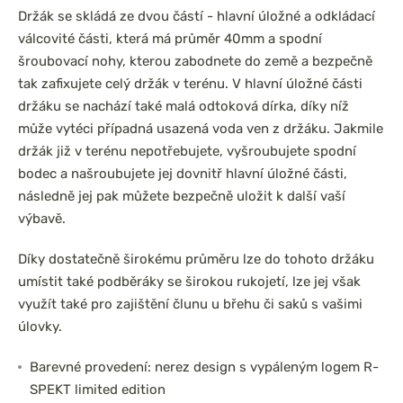
Držák se skládá ze dvou částí - hlavní úložné a odkládací
válcovité části, která má průměr 40mm a spodní
šroubovací nohy, kterou zabodnete do země a bezpečně
tak zafixujete celý držák v terénu. V hlavní úložné části
držáku se nachází také malá odtoková dírka, díky níž
může vytéci případná usazená voda ven z držáku. Jakmile
držák již v terénu nepotřebujete, vyšroubujete spodní
bodec a našroubujete jej dovnitř hlavní úložné části,
následně jej pak můžete bezpečně uložit k další vaší
výbavě.
Díky dostatečně širokému průměru lze do tohoto držáku
umístit také podběráky se širokou rukojetí, lze jej však
využít také pro zajištění člunu u břehu či saků s vašimi
úlovky.
Barevné provedení: nerez design s vypáleným logem R-
SPEKT limited edition