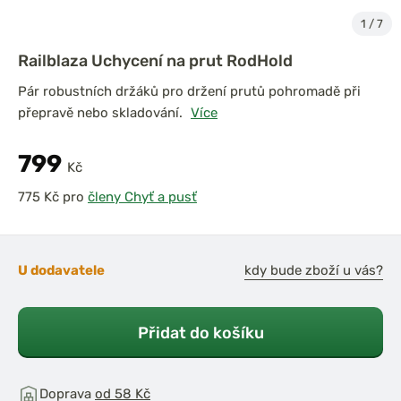
1
/
7
Railblaza Uchycení na prut RodHold
Pár robustních držáků pro držení prutů pohromadě při
přepravě nebo skladování.
Více
799
Kč
pro
členy Chyť a pusť
U dodavatele
kdy bude zboží u vás?
Přidat do košíku
Doprava
od 58 Kč