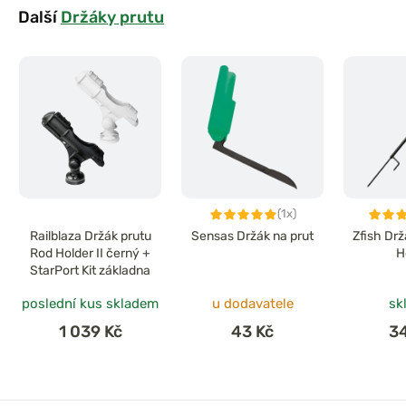
Další
Držáky prutu
(1x)
Railblaza Držák prutu
Sensas Držák na prut
Zfish Dr
Rod Holder II černý +
H
StarPort Kit základna
poslední kus skladem
u dodavatele
sk
1 039 Kč
43 Kč
3