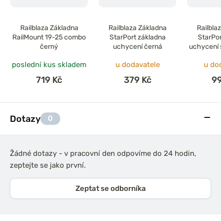
Railblaza Základna
Railblaza Základna
Railbla
RailMount 19-25 combo
StarPort základna
StarPor
černý
uchycení černá
uchycení 
poslední kus skladem
u dodavatele
u do
719 Kč
379 Kč
9
Dotazy
0
Žádné dotazy - v pracovní den odpovíme do 24 hodin,
zeptejte se jako první.
Zeptat se odborníka