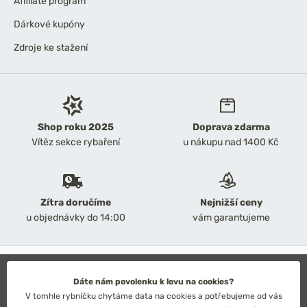
Affiliate program
Dárkové kupóny
Zdroje ke stažení
Shop roku 2025
Doprava zdarma
Vítěz sekce rybaření
u nákupu nad 1400 Kč
Zítra doručíme
Nejnižší ceny
u objednávky do 14:00
vám garantujeme
2026 Chyť a pusť
Obchodní podmínky
Dáte nám povolenku k lovu na cookies?
Ochrana osobních údajů
V tomhle rybníčku chytáme data na cookies a potřebujeme od vás