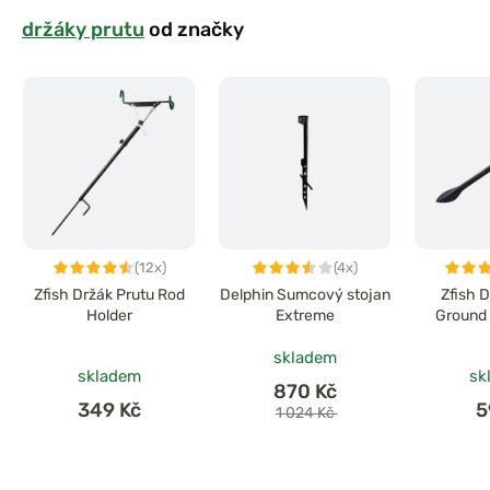
držáky prutu
od značky
(12x)
(4x)
Zfish Držák Prutu Rod
Delphin Sumcový stojan
Zfish 
Holder
Extreme
Ground 
skladem
skladem
sk
870 Kč
349 Kč
5
1 024 Kč