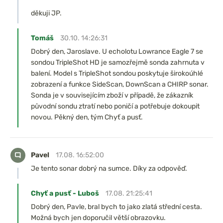
děkuji JP.
Tomáš
30.10. 14:26:31
Dobrý den, Jaroslave. U echolotu Lowrance Eagle 7 se
sondou TripleShot HD je samozřejmě sonda zahrnuta v
balení. Model s TripleShot sondou poskytuje širokoúhlé
zobrazení a funkce SideScan, DownScan a CHIRP sonar.
Sonda je v souvisejícím zboží v případě, že zákazník
původní sondu ztratí nebo poničí a potřebuje dokoupit
novou. Pěkný den, tým Chyť a pusť.
Pavel
17.08. 16:52:00
Je tento sonar dobrý na sumce. Díky za odpověď.
Chyť a pusť - Luboš
17.08. 21:25:41
Dobrý den, Pavle, bral bych to jako zlatá střední cesta.
Možná bych jen doporučil větší obrazovku.