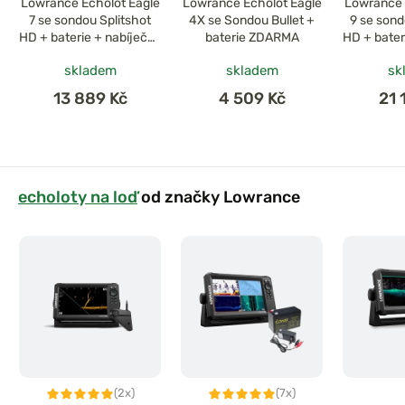
Lowrance Echolot Eagle
Lowrance Echolot Eagle
Lowrance 
7 se sondou Splitshot
4X se Sondou Bullet +
9 se sond
HD + baterie + nabíječka
baterie ZDARMA
HD + bater
ZDARMA
Z
skladem
skladem
sk
13 889 Kč
4 509 Kč
21 
echoloty na loď
od značky Lowrance
(2x)
(7x)