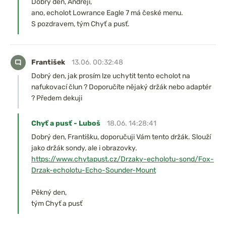
Dobrý den, Andreji,
ano, echolot Lowrance Eagle 7 má české menu.
S pozdravem, tým Chyť a pusť.
František
13.06. 00:32:48
Dobrý den, jak prosím lze uchytit tento echolot na
nafukovací člun ? Doporučíte nějaký držák nebo adaptér
? Předem dekuji
Chyť a pusť - Luboš
18.06. 14:28:41
Dobrý den, Františku, doporučuji Vám tento držák. Slouží
jako držák sondy, ale i obrazovky.
https://www.chytapust.cz/Drzaky-echolotu-sond/Fox-
Drzak-echolotu-Echo-Sounder-Mount
Pěkný den,
tým Chyť a pusť