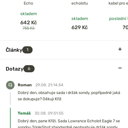
Echo
echolotu
kabel pro 
skladem
skladem
poslední
642 Kč
629 Kč
7
755 Kč
Články
1
Dotazy
6
Roman
29.08. 21:14:54
Dobrý den, obsahuje sada i držák sondy, popřípadně jaká
se dokupuje? Děkuji Kříž
Tomáš
30.08. 09:51:55
Dobrý den, pane Kříži. Sada Lowrance Echolot Eagle 7 se
sondou TripleShot standardně neobsahuje držák sondy.