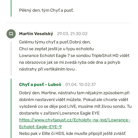
Pěkný den, tým Chyť a pusť.
Martin Veselský
29.03. 21:30:02
Celému týmu chyť a pusť.Dobrý den,
Chci se zeptat jestli je u typu echolotu
Lowrance Echolot Eagle 7 se sondou TripleShot HD vidět
na obrazovce jak se mi zvedá ryba ode dna a pohyb
nástrahy při vertikálním lovu .
Chyť a pusť - Luboš
01.04. 10:02:37
Dobrý den, Martine, nástrahu tam nějakým způsobem při
dobrém nastavení vidět můžete. Pokud ale chcete vidět
vyloženě co se děje pod LIVE, musíme mít živou sondu. Tu
dostanete v zařízení Lowrance Eagle EYE
https://www.chytapust.cz/Echoloty-na-lod/Lowrance-
Echolot-Eagle-EYE-9
Nebo pak v Elite či HDS, kde musíte připojit ještě zvlášť