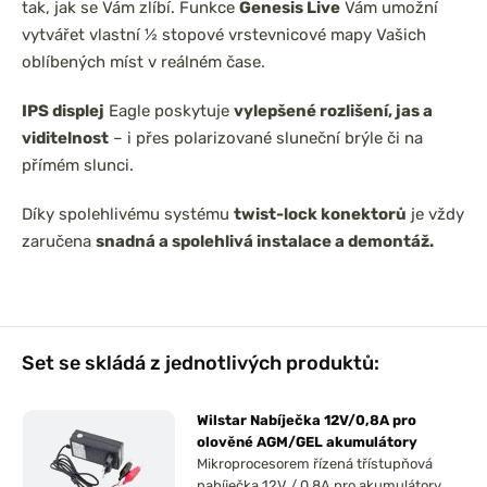
tak, jak se Vám zlíbí. Funkce
Genesis Live
Vám umožní
vytvářet vlastní ½ stopové vrstevnicové mapy Vašich
oblíbených míst v reálném čase.
IPS displej
Eagle poskytuje
vylepšené rozlišení, jas a
viditelnost
– i přes polarizované sluneční brýle či na
přímém slunci.
Díky spolehlivému systému
twist-lock konektorů
je vždy
zaručena
snadná a spolehlivá instalace a demontáž.
Set se skládá z jednotlivých produktů:
Wilstar Nabíječka 12V/0,8A pro
olověné AGM/GEL akumulátory
Mikroprocesorem řízená třístupňová
nabíječka 12V / 0,8A pro akumulátory