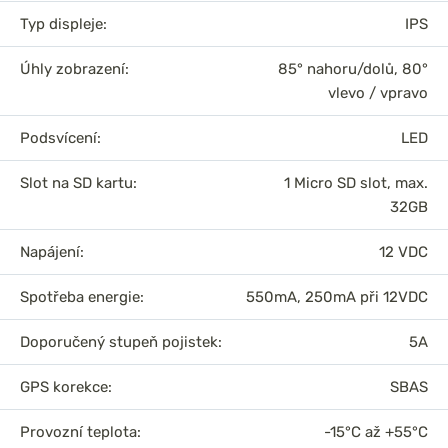
Typ displeje:
IPS
Úhly zobrazení:
85° nahoru/dolů, 80°
vlevo / vpravo
Podsvícení:
LED
Slot na SD kartu:
1 Micro SD slot, max.
32GB
Napájení:
12 VDC
Spotřeba energie:
550mA, 250mA při 12VDC
Doporučený stupeň pojistek:
5A
GPS korekce:
SBAS
Provozní teplota:
-15°C až +55°C