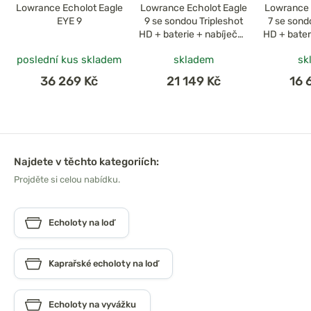
Lowrance Echolot Eagle
Lowrance Echolot Eagle
Lowrance 
EYE 9
9 se sondou Tripleshot
7 se sond
HD + baterie + nabíječka
HD + bater
ZDARMA
Z
poslední kus skladem
skladem
sk
36 269 Kč
21 149 Kč
16 
Najdete v těchto kategoriích:
Projděte si celou nabídku.
Echoloty na loď
Kaprařské echoloty na loď
Echoloty na vyvážku