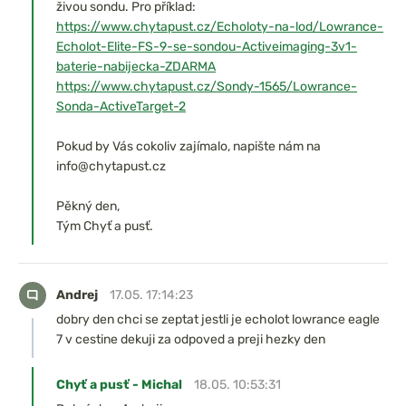
živou sondu. Pro příklad:
https://www.chytapust.cz/Echoloty-na-lod/Lowrance-
Echolot-Elite-FS-9-se-sondou-Activeimaging-3v1-
baterie-nabijecka-ZDARMA
https://www.chytapust.cz/Sondy-1565/Lowrance-
Sonda-ActiveTarget-2
Pokud by Vás cokoliv zajímalo, napište nám na
info@chytapust.cz
Pěkný den,
Tým Chyť a pusť.
Andrej
17.05. 17:14:23
dobry den chci se zeptat jestli je echolot lowrance eagle
7 v cestine dekuji za odpoved a preji hezky den
Chyť a pusť - Michal
18.05. 10:53:31