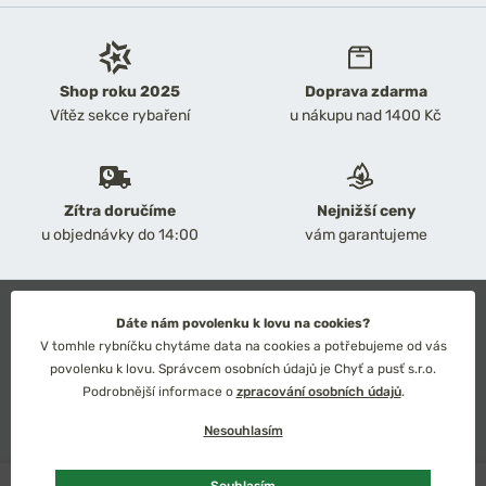
Shop roku 2025
Doprava zdarma
Vítěz sekce rybaření
u nákupu nad 1400 Kč
Zítra doručíme
Nejnižší ceny
u objednávky do 14:00
vám garantujeme
2026 Chyť a pusť
Dáte nám povolenku k lovu na cookies?
Obchodní podmínky
V tomhle rybníčku chytáme data na cookies a potřebujeme od vás
Ochrana osobních údajů
povolenku k lovu. Správcem osobních údajů je Chyť a pusť s.r.o.
Technické řešení: Simplia s.r.o.
Podrobnější informace o
zpracování osobních údajů
.
Strategický design: Petr Široký
Nesouhlasím
Skladem
2 ks