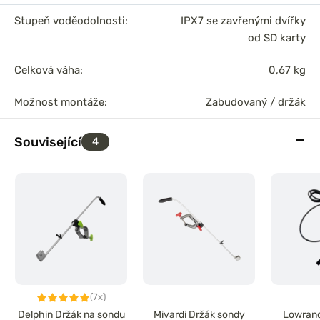
Stupeň voděodolnosti:
IPX7 se zavřenými dvířky
od SD karty
Celková váha:
0,67 kg
Možnost montáže:
Zabudovaný / držák
Související
4
(7x)
Delphin Držák na sondu
Mivardi Držák sondy
Lowranc