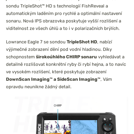
sondu TripleShot™ HD s technologií FishReveal a
automatickým laděním pro rychlé a optimální nastavení
sonaru. Nová IPS obrazovka poskytuje vyšší rozlišení a
viditelnost ze všech úhlů a to i v polarizačních brýlích.
Lowrance Eagle 7 se sondou
TripleShot HD
, nabízí
výjimečné zobrazení dění pod vodní hladinou. Díky
schopnostem
širokoúhlého CHIRP sonaru
vyhledávat a
detailně rozlišovat konkrétní ryby či rybí hejna, a to navíc
ve vysokém rozlišení, které poskytuje zobrazení
DownScan Imaging™ a SideScan Imaging™
, Vám
opravdu neunikne žádný detail.