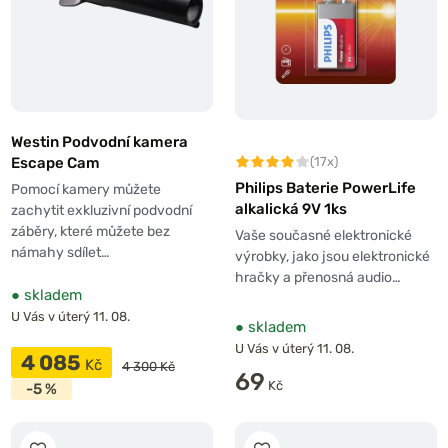
Westin Podvodní kamera
(17x)
Escape Cam
Philips Baterie PowerLife
Pomocí kamery můžete
alkalická 9V 1ks
zachytit exkluzivní podvodní
záběry, které můžete bez
Vaše současné elektronické
námahy sdílet…
výrobky, jako jsou elektronické
hračky a přenosná audio…
●
skladem
U Vás v úterý 11. 08.
●
skladem
U Vás v úterý 11. 08.
4 085
Kč
4 300 Kč
69
Kč
-5 %