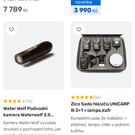
novinka
7 789
3 990
Kč
Kč
(3x)
(1x)
Zico Sada hlásičů UNICARP
Water Wolf Podvodní
III 3+1 + lampa,kufr
kamera Waterwolf 2.0
Kompletní sada 3x indikátor +
1080K
Kamery Water Wolf vyvolaly
přijímač, lampa, čidlo v jednom
revoluci v pochopení toho, jak
kufírku