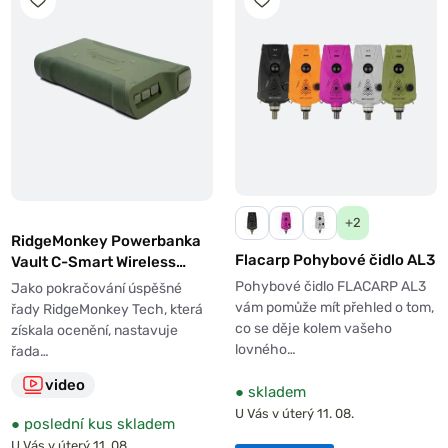
+2
RidgeMonkey Powerbanka
Flacarp Pohybové čidlo AL3
Vault C-Smart Wireless
77850mAh Green
Pohybové čidlo FLACARP AL3
Jako pokračování úspěšné
vám pomůže mít přehled o tom,
řady RidgeMonkey Tech, která
co se děje kolem vašeho
získala ocenění, nastavuje
lovného…
řada…
video
●
skladem
U Vás v úterý 11. 08.
●
poslední kus skladem
U Vás v úterý 11. 08.