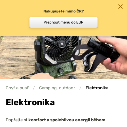
Nakupujete mimo ČR?
0
Přepnout měnu do EUR
Chyť a pusť
/
Camping, outdoor
/
Elektronika
Elektronika
Dopřejte si
komfort a spolehlivou energii během
rybářských výprav
! V naší kategorii
Elektronika
najdete