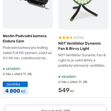
Westin Podvodní kamera
(11x)
Endure Cam
NGT Ventilátor Dynamic
Podvodní kamera pro trolling
Fan & Bivvy Light
nabízí Full HD záznam, výdrž až
NGT Ventilator Dynamic Fan &
3 h 40 min, vodotěsnost do…
Light to je velmi lehký a
praktický přenosný ventilátor…
●
skladem
U Vás v úterý 11. 08.
●
skladem
U Vás v úterý 11. 08.
novinka
549
4 800
Kč
Kč