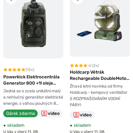
(2x)
(12x)
Holdcarp Větrák
Powerkick Elektrocentrála
Rechargeable DoubleMotor
Generator 800 +1l oleje
WaterSpray Fan
Žhavá letní novinka od firmy
Zdarma!
Jedná se o zcela unikátní malý
Holdcarp - kempový ventilátor
a nehlučný generátor elektrické
S ROZPRAŠOVÁNÍM VODNÍ
energie, s váhou pouhých 8…
PÁRY!
Dárek zdarma
video
video
●
skladem
●
skladem
U Vás v úterý 11. 08.
U Vás v úterý 11. 08.