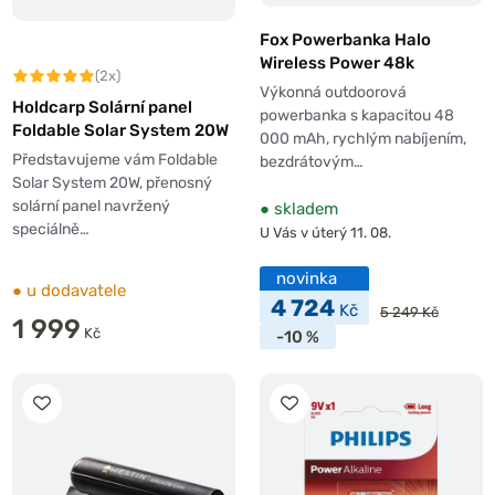
Fox Powerbanka Halo
Wireless Power 48k
(2x)
Výkonná outdoorová
Holdcarp Solární panel
powerbanka s kapacitou 48
Foldable Solar System 20W
000 mAh, rychlým nabíjením,
Představujeme vám Foldable
bezdrátovým…
Solar System 20W, přenosný
solární panel navržený
●
skladem
speciálně…
U Vás v úterý 11. 08.
novinka
●
u dodavatele
4 724
Kč
5 249 Kč
1 999
Kč
-10 %