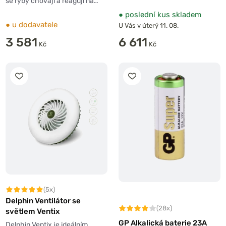
se ryby chovají a reagují na…
●
poslední kus skladem
●
u dodavatele
U Vás v úterý 11. 08.
3 581
6 611
Kč
Kč
(5x)
Delphin Ventilátor se
(28x)
světlem Ventix
GP Alkalická baterie 23A
Delphin Ventix je ideálním