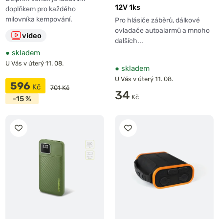
12V 1ks
doplňkem pro každého
milovníka kempování.
Pro hlásiče záběrů, dálkové
ovladače autoalarmů a mnoho
video
dalších...
●
skladem
U Vás v úterý 11. 08.
●
skladem
U Vás v úterý 11. 08.
596
Kč
701 Kč
34
Kč
-15 %