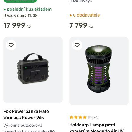
požadavky…
●
poslední kus skladem
●
u dodavatele
U Vás v úterý 11. 08.
17 999
7 799
Kč
Kč
Fox Powerbanka Halo
Wireless Power 96k
(5x)
Holdcarp Lampa proti
Výkonná outdoorová
komárům Mosquito Air UV
powerbanka s kapacitou 96