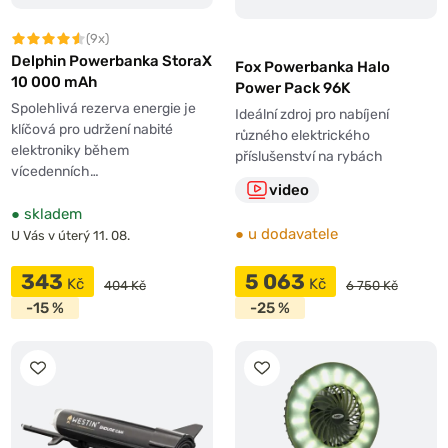
(9x)
Delphin Powerbanka StoraX
Fox Powerbanka Halo
10 000 mAh
Power Pack 96K
Spolehlivá rezerva energie je
Ideální zdroj pro nabíjení
klíčová pro udržení nabité
různého elektrického
elektroniky během
příslušenství na rybách
vícedenních…
video
●
skladem
●
u dodavatele
U Vás v úterý 11. 08.
343
5 063
Kč
Kč
404 Kč
6 750 Kč
-15 %
-25 %