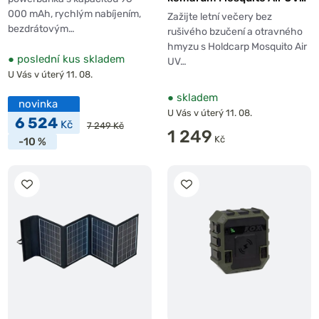
Lamp
000 mAh, rychlým nabíjením,
Zažijte letní večery bez
bezdrátovým…
rušivého bzučení a otravného
hmyzu s Holdcarp Mosquito Air
●
poslední kus skladem
UV…
U Vás v úterý 11. 08.
●
skladem
novinka
U Vás v úterý 11. 08.
6 524
Kč
7 249 Kč
1 249
Kč
-10 %