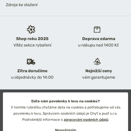
Zdroje ke stažení
Shop roku 2025
Doprava zdarma
Vítěz sekce rybaření
u nákupu nad 1400 Kč
Zítra doručíme
Nejnižší ceny
u objednávky do 14:00
vám garantujeme
2026 Chyť a pusť
Dáte nám povolenku k lovu na cookies?
Obchodní podmínky
V tomhle rybníčku chytáme data na cookies a potřebujeme od vás
Ochrana osobních údajů
povolenku k lovu. Správcem osobních údajů je Chyť a pusť s.r.o.
Technické řešení: Simplia s.r.o.
Podrobnější informace o
zpracování osobních údajů
.
Strategický design: Petr Široký
Nesouhlasím