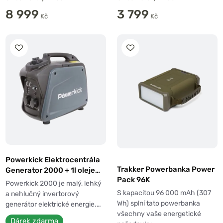
8 999
3 799
Kč
Kč
Powerkick Elektrocentrála
Trakker Powerbanka Power
Generator 2000 + 1l oleje
Pack 96K
Zdarma!
Powerkick 2000 je malý, lehký
S kapacitou 96 000 mAh (307
a nehlučný invertorový
Wh) splní tato powerbanka
generátor elektrické energie.…
všechny vaše energetické
Dárek zdarma