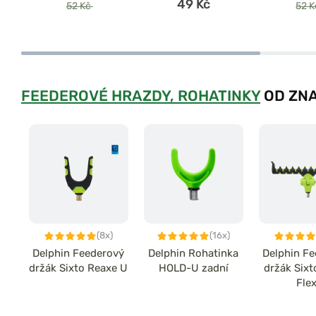
49 Kč
52 Kč
52 
FEEDEROVÉ HRAZDY, ROHATINKY
OD ZNA
(8x)
(16x)
Delphin Feederový
Delphin Rohatinka
Delphin F
držák Sixto Reaxe U
HOLD-U zadní
držák Six
Flex