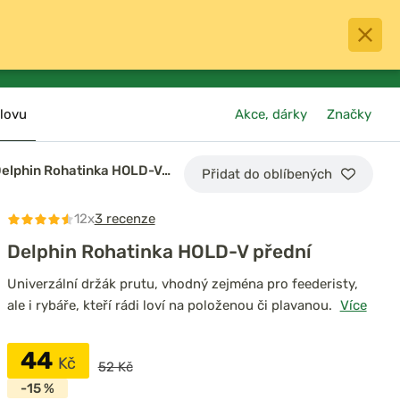
0
menu
Oblíbené
přihlásit
košík
lovu
Akce, dárky
Značky
elphin Rohatinka HOLD-V…
Přidat do oblíbených
12x
3 recenze
Delphin Rohatinka HOLD-V přední
Univerzální držák prutu, vhodný zejména pro feederisty,
ale i rybáře, kteří rádi loví na položenou či plavanou.
Více
44
Kč
52 Kč
-15 %