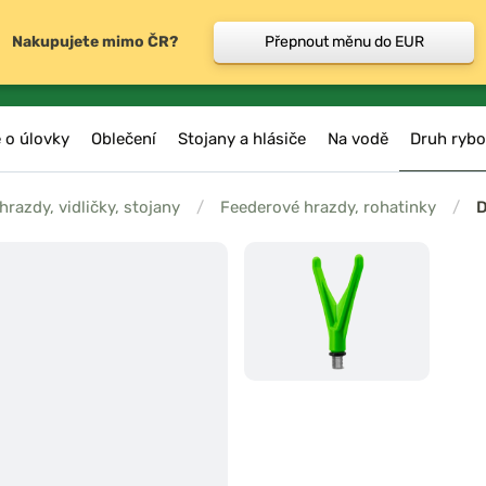
Nakupujete mimo ČR?
Přepnout měnu do EUR
 o úlovky
Oblečení
Stojany a hlásiče
Na vodě
Druh rybo
razdy, vidličky, stojany
/
Feederové hrazdy, rohatinky
/
D