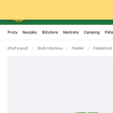
Pruty
Navijáky
Bižuterie
Nástrahy
Camping
Péče
Chyť a pusť
/
Druh rybolovu
/
Feeder
/
Feederové h