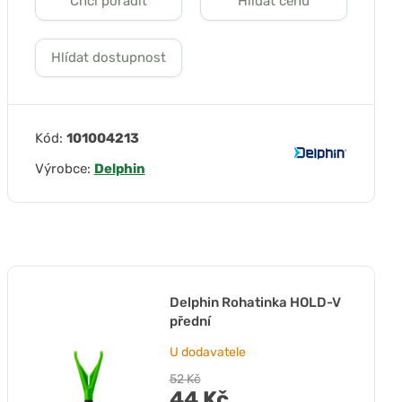
Chci poradit
Hlídat cenu
Hlídat dostupnost
Kód:
101004213
Výrobce:
Delphin
Delphin Rohatinka HOLD-V
přední
U dodavatele
52 Kč
44 Kč