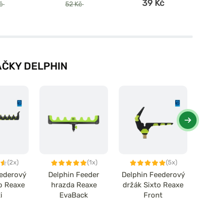
39 Kč
Kč
52 Kč
ČKY DELPHIN
(2x)
(1x)
(5x)
eederový
Delphin Feeder
Delphin Feederový
Delp
to Reaxe
hrazda Reaxe
držák Sixto Reaxe
HO
i
EvaBack
Front