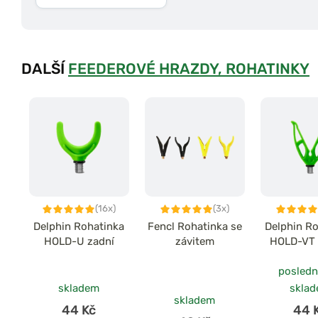
DALŠÍ
FEEDEROVÉ HRAZDY, ROHATINKY
(16x)
(3x)
Delphin Rohatinka
Fencl Rohatinka se
Delphin R
HOLD-U zadní
závitem
HOLD-VT 
posledn
skladem
skla
skladem
44 Kč
44 