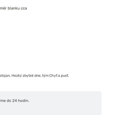
ůměr blanku cca
stojan. Hezký zbytek dne, tým Chyť a pusť.
íme do 24 hodin.