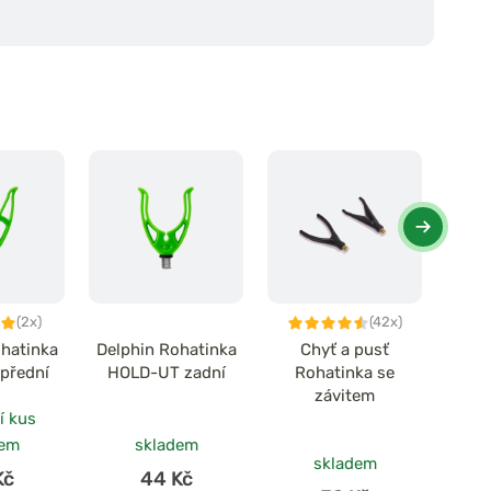
(2x)
(42x)
ohatinka
Delphin Rohatinka
Chyť a pusť
Zfi
přední
HOLD-UT zadní
Rohatinka se
Flex
závitem
í kus
dem
skladem
skladem
Kč
44 Kč