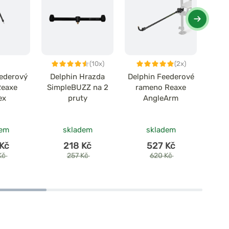
(10x)
(2x)
eederový
Delphin Hrazda
Delphin Feederové
Del
Reaxe
SimpleBUZZ na 2
rameno Reaxe
držá
ex
pruty
AngleArm
dem
skladem
skladem
Kč
218 Kč
527 Kč
Kč
257 Kč
620 Kč