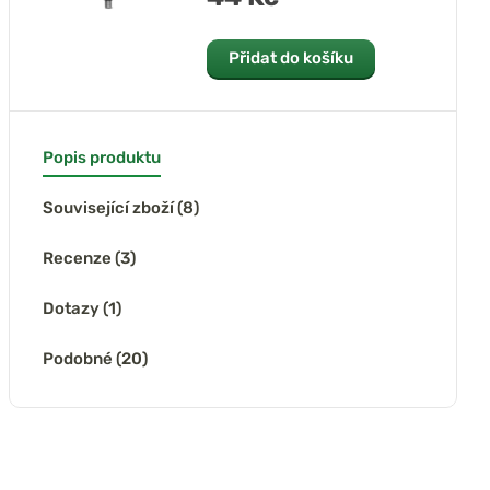
Přidat do košíku
(1x)
Popis produktu
phin Feeder
Delphin Hrazda C-
Delphin Feederové
k Atoma Multi
BUZZ
rameno Atoma
Související zboží (8)
EasyARM
Recenze (3)
skladem
u dodavatele
u dodavatele
Dotazy (1)
275 Kč
425 Kč
573 Kč
323 Kč
500 Kč
674 Kč
Podobné (20)