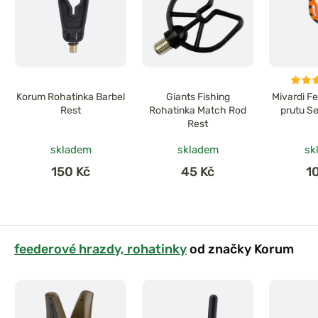
Korum Rohatinka Barbel
Giants Fishing
Mivardi F
Rest
Rohatinka Match Rod
prutu S
Rest
skladem
skladem
sk
150 Kč
45 Kč
1
feederové hrazdy, rohatinky
od značky Korum