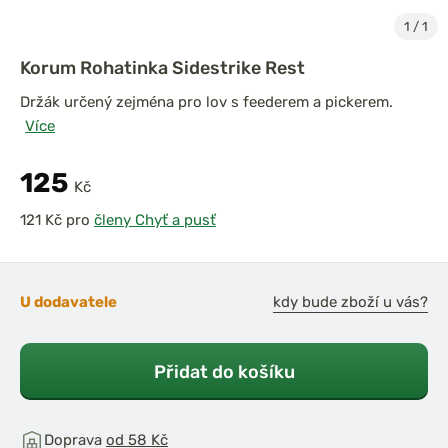
1
/
1
Korum Rohatinka Sidestrike Rest
Držák určený zejména pro lov s feederem a pickerem.
Více
125
Kč
pro
členy Chyť a pusť
U dodavatele
kdy bude zboží u vás?
Přidat do košíku
Doprava
od 58 Kč