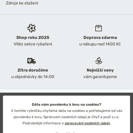
Zdroje ke stažení
Shop roku 2025
Doprava zdarma
Vítěz sekce rybaření
u nákupu nad 1400 Kč
Zítra doručíme
Nejnižší ceny
u objednávky do 14:00
vám garantujeme
2026 Chyť a pusť
Obchodní podmínky
Dáte nám povolenku k lovu na cookies?
Ochrana osobních údajů
V tomhle rybníčku chytáme data na cookies a potřebujeme od vás
Technické řešení: Simplia s.r.o.
povolenku k lovu. Správcem osobních údajů je Chyť a pusť s.r.o.
Strategický design: Petr Široký
Podrobnější informace o
zpracování osobních údajů
.