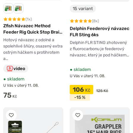
15 variant
(1x)
(8x)
Zfish Návazec Method
Delphin Feederový návazec
Feeder Rig Quick Stop Braid
FLR Sting 6ks
5ks
Hotový návazec z odolné a
Delphin FLR STING zhotovený
spolehlivé šňůry, osazený extra
z fluorocarbonu je feederový
ostrým háčkem s protihrotem
návazec, který je pod háčkem…
a…
video
●
skladem
U Vás v úterý 11. 08.
●
skladem
U Vás v úterý 11. 08.
106
Kč
125 Kč
75
Kč
-15 %