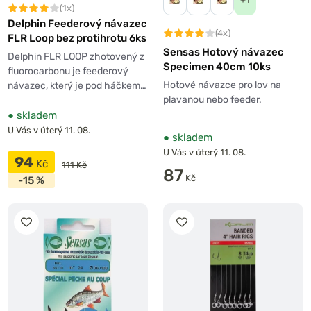
(1x)
Delphin Feederový návazec
(4x)
FLR Loop bez protihrotu 6ks
Sensas Hotový návazec
Delphin FLR LOOP zhotovený z
Specimen 40cm 10ks
fluorocarbonu je feederový
Hotové návazce pro lov na
návazec, který je pod háčkem…
plavanou nebo feeder.
●
skladem
U Vás v úterý 11. 08.
●
skladem
U Vás v úterý 11. 08.
94
Kč
111 Kč
87
Kč
-15 %