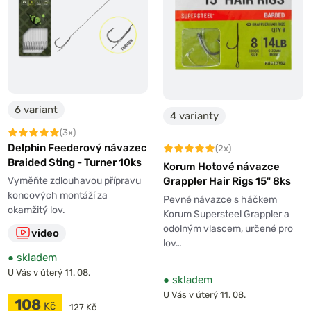
6 variant
4 varianty
(3x)
Delphin Feederový návazec
(2x)
Braided Sting - Turner 10ks
Korum Hotové návazce
Vyměňte zdlouhavou přípravu
Grappler Hair Rigs 15" 8ks
koncových montáží za
Pevné návazce s háčkem
okamžitý lov.
Korum Supersteel Grappler a
odolným vlascem, určené pro
video
lov…
●
skladem
U Vás v úterý 11. 08.
●
skladem
U Vás v úterý 11. 08.
108
Kč
127 Kč