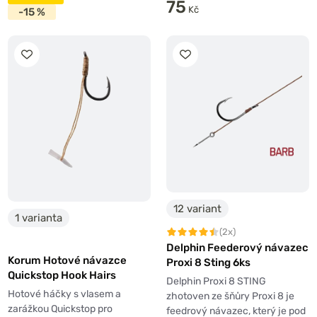
75
Kč
-15 %
12 variant
1 varianta
(2x)
Delphin Feederový návazec
Korum Hotové návazce
Proxi 8 Sting 6ks
Quickstop Hook Hairs
Delphin Proxi 8 STING
Hotové háčky s vlasem a
zhotoven ze šňůry Proxi 8 je
zarážkou Quickstop pro
feedrový návazec, který je pod