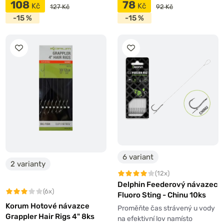
108
78
Kč
Kč
127 Kč
92 Kč
-15 %
-15 %
6 variant
2 varianty
(12x)
Delphin Feederový návazec
(6x)
Fluoro Sting - Chinu 10ks
Korum Hotové návazce
Proměňte čas strávený u vody
Grappler Hair Rigs 4" 8ks
na efektivní lov namísto