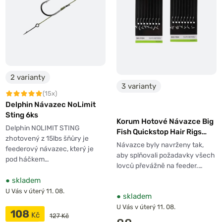
2 varianty
3 varianty
(15x)
Delphin Návazec NoLimit
Sting 6ks
Korum Hotové Návazce Big
Delphin NOLIMIT STING
Fish Quickstop Hair Rigs
zhotovený z 15lbs šňůry je
Barbed 38cm
Návazce byly navrženy tak,
feederový návazec, který je
aby splňovali požadavky všech
pod háčkem…
lovců převážně na feeder.…
●
skladem
U Vás v úterý 11. 08.
●
skladem
U Vás v úterý 11. 08.
108
Kč
127 Kč