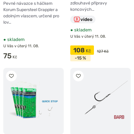
zdlouhavé přípravy
Pevné návazce s háčkem
koncových…
Korum Supersteel Grappler a
odolným vlascem, určené pro
video
lov…
●
skladem
U Vás v úterý 11. 08.
●
skladem
U Vás v úterý 11. 08.
108
Kč
127 Kč
75
Kč
-15 %