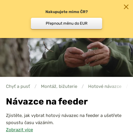
Nakupujete mimo ČR?
0
Přepnout měnu do EUR
Chyť a pusť
/
Montáž, bižuterie
/
Hotové návazce
/
Návazce na feeder
Zjistěte, jak vybrat hotový návazec na feeder a ušetřete
spoustu času vázáním.
Zobrazit více