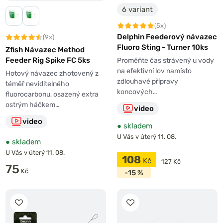
neviditelnosti.
6 variant
(5x)
Monofilní vlasec: Univerzální volba s vyváženými
Delphin Feederový návazec
(9x)
vlastnostmi.
Fluoro Sting - Turner 10ks
Zfish Návazec Method
Feeder Rig Spike FC 5ks
Proměňte čas strávený u vody
Pletená šňůra: Hodí se pro přesný přenos záběru.
na efektivní lov namísto
Hotový návazec zhotovený z
zdlouhavé přípravy
téměř neviditelného
koncových…
Nosnost feederového návazce
fluorocarbonu, osazený extra
ostrým háčkem…
video
Nosnost feederového návazce musí odpovídat velikosti
video
chytaných ryb. Pro lehčí feederové techniky postačí
●
skladem
návazce s nosností kolem 2–4 kg, pro větší ryby zvolte
U Vás v úterý 11. 08.
●
skladem
nosnost 6–10 kg.
U Vás v úterý 11. 08.
108
Kč
127 Kč
75
Kč
Nevybrali jste? Sestavte si vlastní návazec
-15 %
Pokud vám žádný z hotových feederových návazců
nevyhovuje, sestavte si vlastní. Vyberte si
háček
i
veškerou
bižuterii
podle svého uvážení.
Feeder krmítka