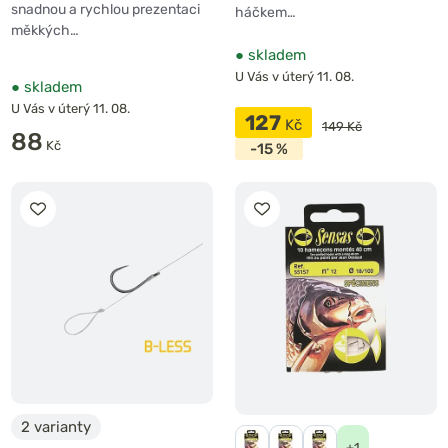
snadnou a rychlou prezentaci
háčkem…
měkkých…
●
skladem
U Vás v úterý 11. 08.
●
skladem
U Vás v úterý 11. 08.
127
Kč
149 Kč
88
Kč
-15 %
2 varianty
+1