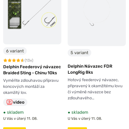
najdete v samostatné kategorii.
6 variant
5 variant
(13x)
Delphin Návazec FDR
Delphin Feederový návazec
LongRig 8ks
Braided Sting - Chinu 10ks
Hotový feederový návazec,
Vyměňte zdlouhavou přípravu
připravený k okamžitému lovu
koncových montáží za
či výměně návazce bez
okamžitý lov.
zdlouhavého…
video
●
skladem
●
skladem
U Vás v úterý 11. 08.
U Vás v úterý 11. 08.