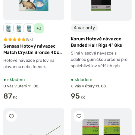
4 varianty
+3
Korum Hotové návazce
(8x)
Banded Hair Rigs 4" 8ks
Sensas Hotový návazec
Match Crystal Bronze 40cm
Silné vlasové návazce s
10ks
odolnou gumičkou určené pro
Hotové návazce pro lov na
spolehlivý lov větších ryb.
plavanou nebo feeder.
●
skladem
●
skladem
U Vás v úterý 11. 08.
U Vás v úterý 11. 08.
87
95
Kč
Kč