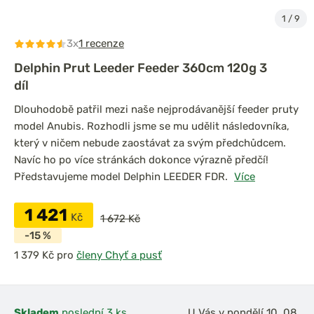
1
/
9
3x
1 recenze
Delphin Prut Leeder Feeder 360cm 120g 3
díl
Dlouhodobě patřil mezi naše nejprodávanější feeder pruty
model Anubis. Rozhodli jsme se mu udělit následovníka,
který v ničem nebude zaostávat za svým předchůdcem.
Navíc ho po více stránkách dokonce výrazně předčí!
Představujeme model Delphin LEEDER FDR.
Více
1 421
Kč
1 672 Kč
-15 %
pro
členy Chyť a pusť
Skladem
poslední 3 ks
U Vás v pondělí 10. 08.