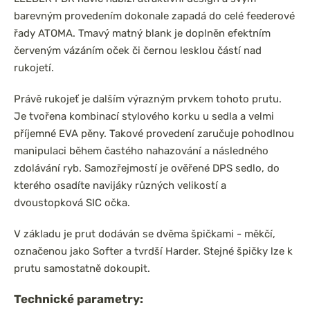
barevným provedením dokonale zapadá do celé feederové
řady ATOMA. Tmavý matný blank je doplněn efektním
červeným vázáním oček či černou lesklou částí nad
rukojetí.
Právě rukojeť je dalším výrazným prvkem tohoto prutu.
Je tvořena kombinací stylového korku u sedla a velmi
příjemné EVA pěny. Takové provedení zaručuje pohodlnou
manipulaci během častého nahazování a následného
zdolávání ryb. Samozřejmostí je ověřené DPS sedlo, do
kterého osadíte navijáky různých velikostí a
dvoustopková SIC očka.
V základu je prut dodáván se dvěma špičkami - měkčí,
označenou jako Softer a tvrdší Harder. Stejné špičky lze k
prutu samostatně dokoupit.
Technické parametry: