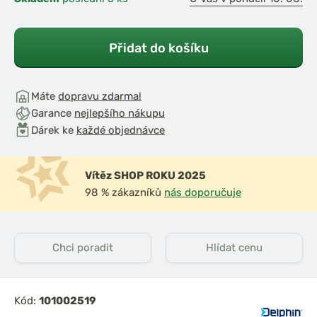
Přidat do košíku
Máte
dopravu zdarma!
Garance
nejlepšího nákupu
Dárek ke
každé objednávce
Vítěz SHOP ROKU 2025
98 % zákazníků
nás doporučuje
Chci poradit
Hlídat cenu
Kód:
101002519