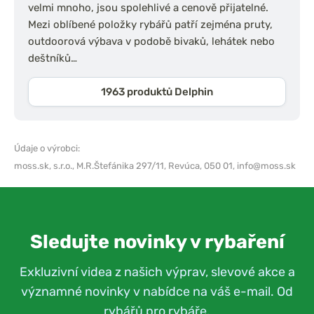
velmi mnoho, jsou spolehlivé a cenově přijatelné.
Mezi oblíbené položky rybářů patří zejména pruty,
outdoorová výbava v podobě bivaků, lehátek nebo
deštníků…
1963 produktů Delphin
Údaje o výrobci:
moss.sk, s.r.o.,
M.R.Štefánika 297/11, Revúca, 050 01,
info@moss.sk
Sledujte novinky v rybaření
Exkluzivní videa z našich výprav, slevové akce a
významné novinky v nabídce na váš e-mail. Od
rybářů pro rybáře.