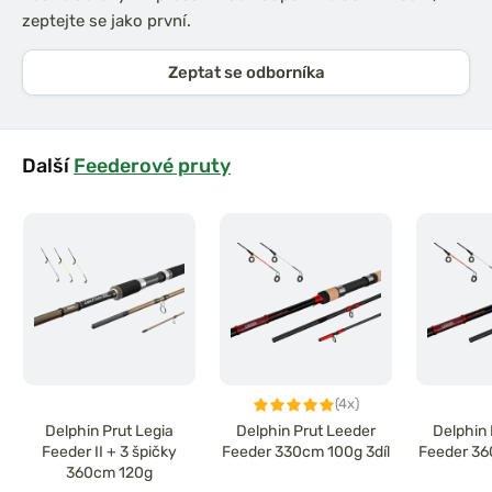
zeptejte se jako první.
Zeptat se odborníka
Další
Feederové pruty
(4x)
Delphin Prut Legia
Delphin Prut Leeder
Delphin 
Feeder II + 3 špičky
Feeder 330cm 100g 3díl
Feeder 36
360cm 120g