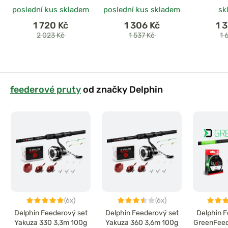
poslední kus skladem
poslední kus skladem
sk
1 720 Kč
1 306 Kč
1 
2 023 Kč
1 537 Kč
1 
feederové pruty
od značky Delphin
(6x)
(6x)
Delphin Feederový set
Delphin Feederový set
Delphin F
Yakuza 330 3,3m 100g
Yakuza 360 3,6m 100g
GreenFee