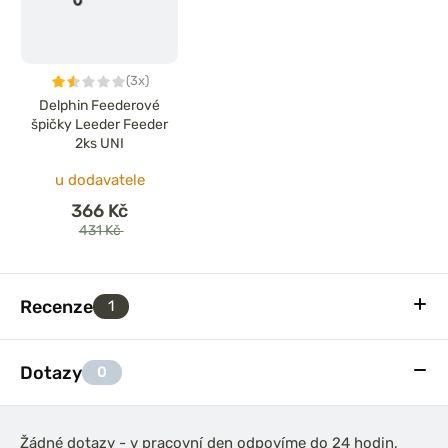
(3x)
Delphin Feederové
špičky Leeder Feeder
2ks UNI
u dodavatele
366 Kč
431 Kč
Recenze
1
Dotazy
0
Žádné dotazy - v pracovní den odpovíme do 24 hodin,