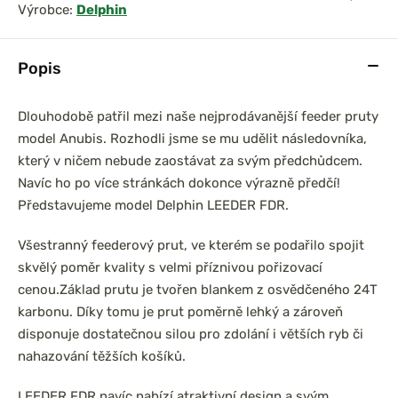
Výrobce:
Delphin
Popis
Dlouhodobě patřil mezi naše nejprodávanější feeder pruty
model Anubis. Rozhodli jsme se mu udělit následovníka,
který v ničem nebude zaostávat za svým předchůdcem.
Navíc ho po více stránkách dokonce výrazně předčí!
Představujeme model Delphin LEEDER FDR.
Všestranný feederový prut, ve kterém se podařilo spojit
skvělý poměr kvality s velmi příznivou pořizovací
cenou.
Základ prutu je tvořen blankem z osvědčeného 24T
karbonu. Díky tomu je prut poměrně lehký a zároveň
disponuje dostatečnou silou pro zdolání i větších ryb či
nahazování těžších košíků.
LEEDER FDR navíc nabízí atraktivní design a svým