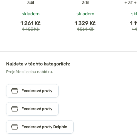
3díl
3díl
+ 3T 
skladem
skladem
sk
1 261 Kč
1 329 Kč
1 
1 483 Kč
1 564 Kč
1 
Najdete v těchto kategoriích:
Projděte si celou nabídku.
Feederové pruty
Feederové pruty
Feederové pruty Delphin