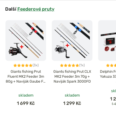
Další
Feederové pruty
(3x)
(1x)
Giants fishing Prut
Giants fishing Prut CLX
Delphin F
Fluent MK2 Feeder 3m
MK2 Feeder 3m 70g +
Yakuza 3
80g + Naviják Gaube FD
Naviják Spark 3000FD
4000
sk
skladem
skladem
1 
1 699 Kč
1 299 Kč
1 