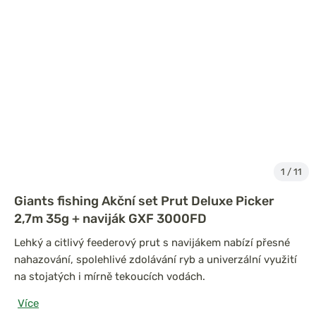
1
/
11
Giants fishing Akční set Prut Deluxe Picker
2,7m 35g + naviják GXF 3000FD
Lehký a citlivý feederový prut s navijákem nabízí přesné
nahazování, spolehlivé zdolávání ryb a univerzální využití
na stojatých i mírně tekoucích vodách.
Více