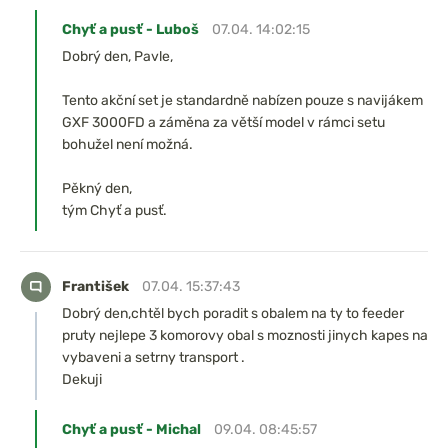
Chyť a pusť - Luboš
07.04. 14:02:15
Dobrý den, Pavle,
Tento akční set je standardně nabízen pouze s navijákem
GXF 3000FD a záměna za větší model v rámci setu
bohužel není možná.
Pěkný den,
tým Chyť a pusť.
František
07.04. 15:37:43
Dobrý den,chtěl bych poradit s obalem na ty to feeder
pruty nejlepe 3 komorovy obal s moznosti jinych kapes na
vybaveni a setrny transport .
Dekuji
Chyť a pusť - Michal
09.04. 08:45:57