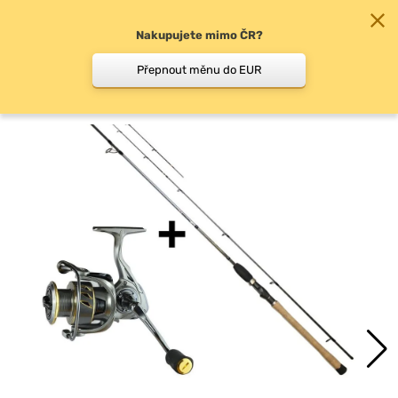
Nakupujete mimo ČR?
0
Přepnout měnu do EUR
Feederové pruty