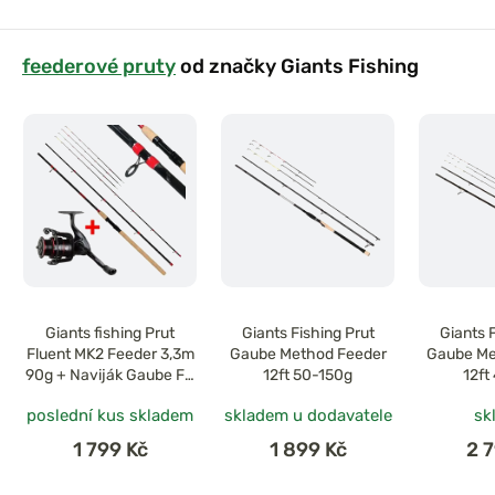
feederové pruty
od značky Giants Fishing
Giants fishing Prut
Giants Fishing Prut
Giants 
Fluent MK2 Feeder 3,3m
Gaube Method Feeder
Gaube Me
90g + Naviják Gaube FD
12ft 50-150g
12ft
4000
poslední kus skladem
skladem u dodavatele
sk
1 799 Kč
1 899 Kč
2 