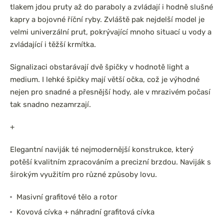
tlakem jdou pruty až do paraboly a zvládají i hodně slušné
kapry a bojovné říční ryby. Zvláště pak nejdelší model je
velmi univerzální prut, pokrývající mnoho situací u vody a
zvládající i těžší krmítka.
Signalizaci obstarávají dvě špičky v hodnotě light a
medium. I lehké špičky mají větší očka, což je výhodné
nejen pro snadné a přesnější hody, ale v mrazivém počasí
tak snadno nezamrzají.
+
Elegantní naviják té nejmodernější konstrukce, který
potěší kvalitním zpracováním a precizní brzdou. Naviják s
širokým využitím pro různé způsoby lovu.
Masivní grafitové tělo a rotor
Kovová cívka + náhradní grafitová cívka