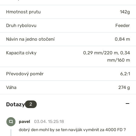
Hmotnost prutu
142g
Druh rybolovu
Feeder
Návin na jedno otočení
0,84 m
Kapacita cívky
0,29 mm/220 m, 0,34
mm/160 m
Převodový poměr
6,2:1
Váha
274 g
Dotazy
2
pavel
03.04. 15:25:18
dobrý den mohl by se ten naviják vyměnit za 4000 FD ?