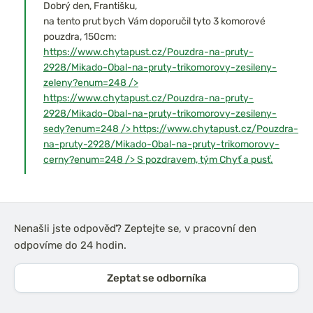
Dobrý den, Františku,
na tento prut bych Vám doporučil tyto 3 komorové
pouzdra, 150cm:
https://www.chytapust.cz/Pouzdra-na-pruty-
2928/Mikado-Obal-na-pruty-trikomorovy-zesileny-
zeleny?enum=248
/>
https://www.chytapust.cz/Pouzdra-na-pruty-
2928/Mikado-Obal-na-pruty-trikomorovy-zesileny-
sedy?enum=248
/>
https://www.chytapust.cz/Pouzdra-
na-pruty-2928/Mikado-Obal-na-pruty-trikomorovy-
cerny?enum=248
/> S pozdravem, tým Chyť a pusť.
Nenašli jste odpověď? Zeptejte se, v pracovní den
odpovíme do 24 hodin.
Zeptat se odborníka