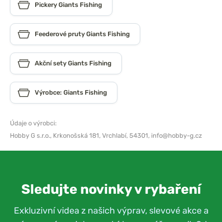
Pickery Giants Fishing
Feederové pruty Giants Fishing
Akční sety Giants Fishing
Výrobce: Giants Fishing
Údaje o výrobci:
Hobby G s.r.o.,
Krkonošská 181, Vrchlabí, 54301,
info@hobby-g.cz
Sledujte novinky v rybaření
Exkluzivní videa z našich výprav, slevové akce a