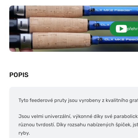
přehr
POPIS
Tyto feederové pruty jsou vyrobeny z kvalitního graf
Jsou velmi univerzální, výkonné díky své parabolic
různou tvrdostí. Díky rozsahu nabízených špiček, jst
ryby.