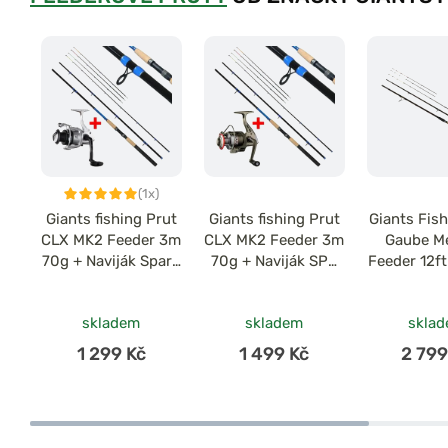
(1x)
Giants fishing Prut
Giants fishing Prut
Giants Fish
CLX MK2 Feeder 3m
CLX MK2 Feeder 3m
Gaube M
70g + Naviják Spark
70g + Naviják SPX
Feeder 12f
3000FD
3000 FD
skladem
skladem
skla
1 299 Kč
1 499 Kč
2 799