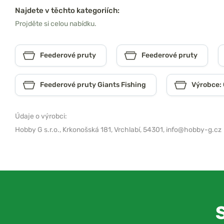
Najdete v těchto kategoriích:
Projděte si celou nabídku.
Feederové pruty
Feederové pruty
Feederové pruty Giants Fishing
Výrobce: 
Údaje o výrobci:
Hobby G s.r.o.,
Krkonošská 181, Vrchlabí, 54301,
info@hobby-g.cz