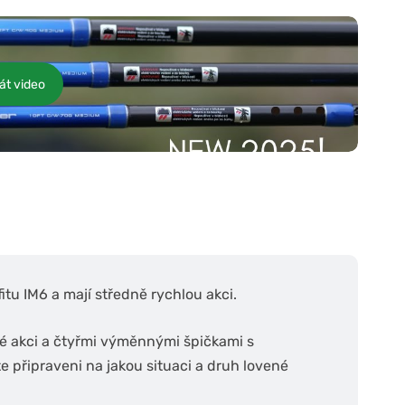
át video
itu IM6 a mají středně rychlou akci.
ké akci a čtyřmi výměnnými špičkami s
e připraveni na jakou situaci a druh lovené