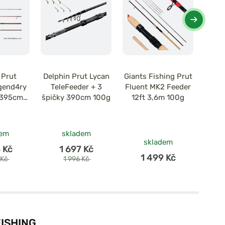
 Prut
Delphin Prut Lycan
Giants Fishing Prut
Sens
gend4ry
TeleFeeder + 3
Fluent MK2 Feeder
Arro
-395cm
špičky 390cm 100g
12ft 3,6m 100g
M
díl
dem
skladem
skladem
 Kč
1 697 Kč
1 499 Kč
 Kč
1 996 Kč
ISHING