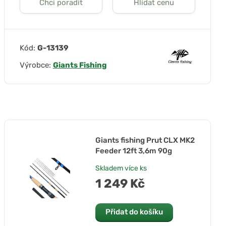
Chci poradit
Hlídat cenu
Kód:
G-13139
Výrobce:
Giants Fishing
Giants fishing Prut CLX MK2
Feeder 12ft 3,6m 90g
Skladem
více ks
1 249 Kč
Přidat do košíku