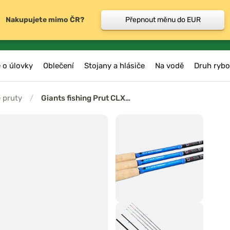
Nakupujete mimo ČR?
Přepnout měnu do EUR
 o úlovky
Oblečení
Stojany a hlásiče
Na vodě
Druh rybo
 pruty
/
Giants fishing Prut CLX…