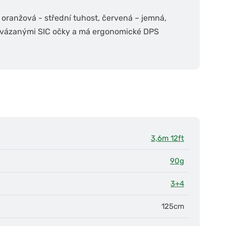
 oranžová - střední tuhost, červená – jemná,
itě vázanými SIC očky a má ergonomické DPS
3,6m 12ft
90g
3+4
125cm