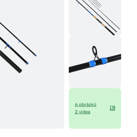
6 obrázků
2 videa