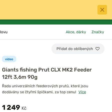
0
menu
Oblíbené
přihlásit
košík
lovu
Akce, dárky
Značky
Přidat do oblíbených
video
Giants fishing Prut CLX MK2 Feeder
12ft 3,6m 90g
Řada univerzálních feederových prutů, které jsou
dodávány se čtyřmi špičkami, za top cenu!
Více
1 249
Kč