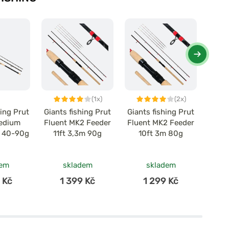
(1x)
(2x)
ing Prut
Giants fishing Prut
Giants fishing Prut
Giant
edium
Fluent MK2 Feeder
Fluent MK2 Feeder
CLX
t 40-90g
11ft 3,3m 90g
10ft 3m 80g
3,3m 
Sp
dem
skladem
skladem
 Kč
1 399 Kč
1 299 Kč