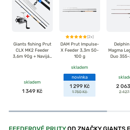
(2x)
Giants fishing Prut
DAM Prut Impulse-
Delphin
CLX MK2 Feeder
X Feeder 3,3m 50-
Magma Le
3,6m 90g + Naviják
100 g
Duo 355
Spark 4000FD
100g 3
skladem
novinka
skla
skladem
1 299 Kč
2 063
1 349 Kč
1 750 Kč
2 427
FEEDEROVÉ PRUTY
OD ZNAČKY GIANTS F