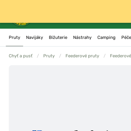
Pruty
Navijáky
Bižuterie
Nástrahy
Camping
Péče
Chyť a pusť
/
Pruty
/
Feederové pruty
/
Feederové