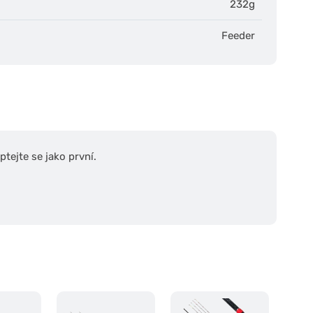
232g
Feeder
tejte se jako první.