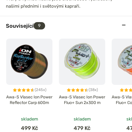
našimi předními i světovými kapraři.
Související
9
(245x)
(38x)
Awa-S Vlasec Ion Power
Awa-S Vlasec Ion Power
Awa-S Vla
Reflector Carp 600m
Fluo+ Sun 2x300 m
Fluo+ C
skladem
skladem
sk
499 Kč
479 Kč
4