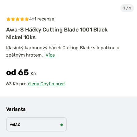
1
/
1
4x
1 recenze
Awa-S Háčky Cutting Blade 1001 Black
Nickel 10ks
Klasický karbonový háček Cutting Blade s lopatkou a
zpětným hrotem.
Více
od 65
Kč
pro
členy Chyť a pusť
Varianta
●
vel.12