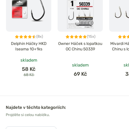
(8x)
(15x)
Delphin Háčky HKD
Owner Háček s lopatkou
Mivardi H
Iseama 10+1ks
OC Chinu 50339
Chinu s 
skladem
skladem
sk
58 Kč
69 Kč
3
68 Kč
Najdete v těchto kategoriích:
Projděte si celou nabídku.