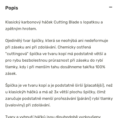
Popis
Klasický karbonový háček Cutting Blade s lopatkou a
zpětným hrotem.
Ojedinělý tvar špičky, která se neohýbá ani nedeformuje
při záseku ani při zdolávání. Chemicky ostřená
"cuttingová" špička ve tvaru kopí má podstatně větší a
pro rybu bezbolestnou průraznost při záseku do rybí
tlamky, kdy i při menším tahu dosáhneme takřka 100%
zásek.
Špička je ve tvaru kopí a je podstatně širší (placatější), než
u klasickýh háčků a má až 3x větší plochu špičky, čímž
zaručuje podstatně menší prořezávání (párání) rybí tlamky
(svaloviny) při zdolávání.
Tvary a vyhnutí háčků jsou dlouhodobě vyzkoušeny