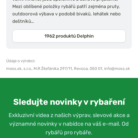
Mezi oblíbené položky rybářů patří zejména pruty,
outdoorová výbava v podobě bivaků, lehátek nebo
deštníků…
1962 produktů Delphin
Údaje o výrobci:
moss.sk, s.r.o.,
M.R.Štefánika 297/11, Revúca, 050 01,
info@moss.sk
Sledujte novinky v rybaření
Exkluzivní videa z našich výprav, slevové akce a
významné novinky v nabídce na váš e-mail. Od
rybářů pro rybáře.