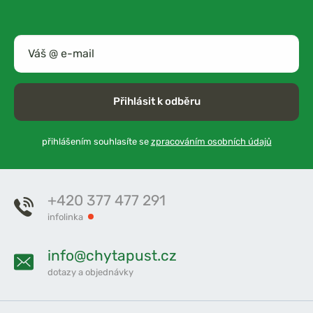
Přihlásit k odběru
přihlášením souhlasíte se
zpracováním osobních údajů
+420 377 477 291
infolinka
info@chytapust.cz
dotazy a objednávky