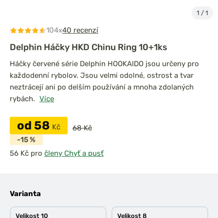
1
/
1
104x
40 recenzí
Delphin Háčky HKD Chinu Ring 10+1ks
Háčky červené série Delphin HOOKAIDO jsou určeny pro
každodenní rybolov. Jsou velmi odolné, ostrost a tvar
neztrácejí ani po delším používání a mnoha zdolaných
rybách.
Více
od 58
Kč
68 Kč
-15 %
pro
členy Chyť a pusť
Varianta
Velikost 10
Velikost 8