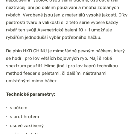
každodenní rybolov. Jsou velmi odolné, ostrost a tvar
neztrácejí ani po delším používání a mnoha zdolaných
rybách. Vyrobené jsou jen z materiálů vysoké jakosti. Díky
pestrosti tvarů a velikostí si z této série vybere každý
rybář ten svůj! Asymetrické balení 10 + 1 umožňuje
rybářům jednodušší výběr potřebného háčku.
Delphin HKD CHINU je mimořádně pevným háčkem, který
se hodí i pro lov větších bojovných ryb. Mají široké
spektrum použití. Mimo jiné i pro lov kaprů technikou
method feeder s peletami, či dalšími nástrahami
umístěnými mimo háček.
Technické parametry:
s očkem
s protihrotem
osově zakřivený