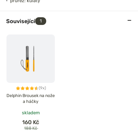
průřez: kulatý
Související
1
(9x)
Delphin Brousek na nože
a háčky
skladem
160 Kč
188 Kč