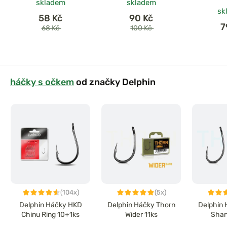
skladem
skladem
sk
58 Kč
90 Kč
7
68 Kč
100 Kč
háčky s očkem
od značky Delphin
(104x)
(5x)
Delphin Háčky HKD
Delphin Háčky Thorn
Delphin 
Chinu Ring 10+1ks
Wider 11ks
Shan