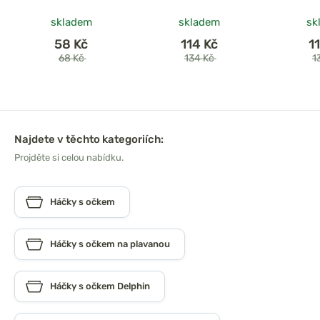
skladem
skladem
sk
58 Kč
114 Kč
1
68 Kč
134 Kč
1
Najdete v těchto kategoriích:
Projděte si celou nabídku.
Háčky s očkem
Háčky s očkem na plavanou
Háčky s očkem Delphin