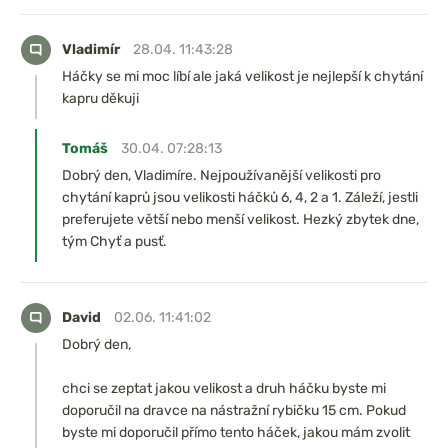
Vladimír
28.04. 11:43:28
Háčky se mi moc líbí ale jaká velikost je nejlepší k chytání
kapru děkuji
Tomáš
30.04. 07:28:13
Dobrý den, Vladimíre. Nejpoužívanější velikosti pro
chytání kaprů jsou velikosti háčků 6, 4, 2 a 1. Záleží, jestli
preferujete větší nebo menší velikost. Hezký zbytek dne,
tým Chyť a pusť.
David
02.06. 11:41:02
Dobrý den,
chci se zeptat jakou velikost a druh háčku byste mi
doporučil na dravce na nástražní rybičku 15 cm. Pokud
byste mi doporučil přímo tento háček, jakou mám zvolit