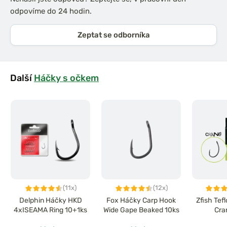
odpovíme do 24 hodin.
Zeptat se odborníka
Další
Háčky s očkem
(11x)
(12x)
Delphin Háčky HKD
Fox Háčky Carp Hook
Zfish Tef
4xISEAMA Ring 10+1ks
Wide Gape Beaked 10ks
Cra