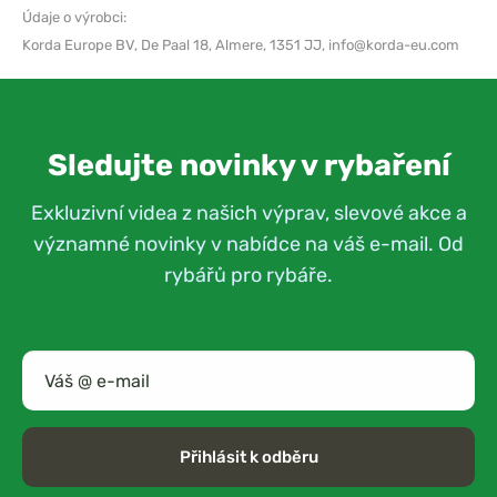
Údaje o výrobci:
Korda Europe BV,
De Paal 18, Almere, 1351 JJ,
info@korda-eu.com
Sledujte novinky v rybaření
Exkluzivní videa z našich výprav, slevové akce a
významné novinky v nabídce na váš e-mail. Od
rybářů pro rybáře.
Přihlásit k odběru