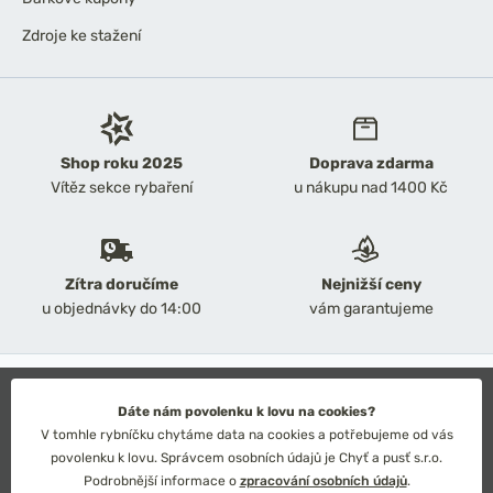
Zdroje ke stažení
Shop roku 2025
Doprava zdarma
Vítěz sekce rybaření
u nákupu nad 1400 Kč
Zítra doručíme
Nejnižší ceny
u objednávky do 14:00
vám garantujeme
2026 Chyť a pusť
Obchodní podmínky
Dáte nám povolenku k lovu na cookies?
Ochrana osobních údajů
V tomhle rybníčku chytáme data na cookies a potřebujeme od vás
Technické řešení: Simplia s.r.o.
povolenku k lovu. Správcem osobních údajů je Chyť a pusť s.r.o.
Strategický design: Petr Široký
Podrobnější informace o
zpracování osobních údajů
.