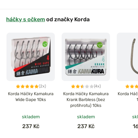
háčky s očkem
od značky Korda
(2x)
(4x)
Korda Háčky Kamakura
Korda Háčky Kamakura
Korda Háč
Wide Gape 10ks
Krank Barbless (bez
protihrotu) 10ks
skladem
skladem
sk
237 Kč
237 Kč
1