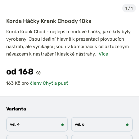
1
/
1
Korda Háčky Krank Choody 10ks
Korda Krank Chod - nejlepší chodové háčky, jaké kdy byly
vyrobeny! Jsou ideální hlavně k prezentaci plovoucích
nástrah, ale vynikající jsou i v kombinaci s celoztuženým
návazcem k nastražení klasické nástrahy.
Více
od 168
Kč
pro
členy Chyť a pusť
Varianta
●
●
vel. 4
vel. 6