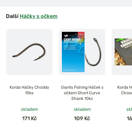
Další
Háčky s očkem
Korda Háčky Choddy
Giants Fishing Háček s
Korda H
10ks
očkem Short Curve
Chood
Shank 10ks
skladem
skladem
sk
171 Kč
109 Kč
1