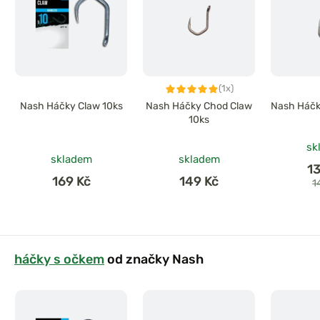
(1x)
Nash Háčky Claw 10ks
Nash Háčky Chod Claw
Nash Háčk
10ks
sk
skladem
skladem
1
169 Kč
149 Kč
1
háčky s očkem
od značky Nash