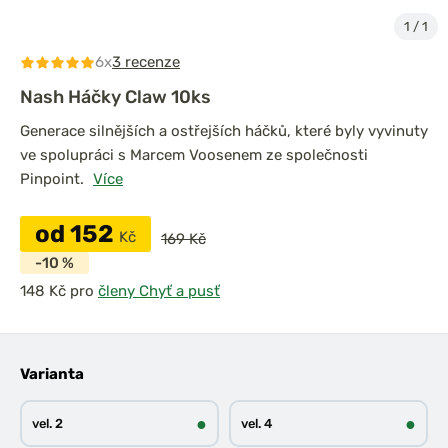
1
/
1
6x
3 recenze
Nash Háčky Claw 10ks
Generace silnějších a ostřejších háčků, které byly vyvinuty
ve spolupráci s Marcem Voosenem ze společnosti
Pinpoint.
Více
od 152
Kč
169 Kč
-10 %
pro
členy Chyť a pusť
Varianta
●
●
vel. 2
vel. 4