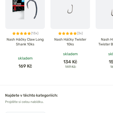
(13x)
(3x)
Nash Háčky Claw Long
Nash Háčky Twister
Nash H
Shank 10ks
10ks
Twister 
skladem
sk
skladem
134 Kč
1
169 Kč
149 Kč
1
Najdete v těchto kategoriích:
Projděte si celou nabídku.