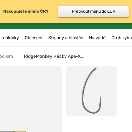
Nakupujete mimo ČR?
Přepnout měnu do EUR
 o úlovky
Oblečení
Stojany a hlásiče
Na vodě
Druh rybo
 očkem
/
RidgeMonkey Háčky Ape-X…