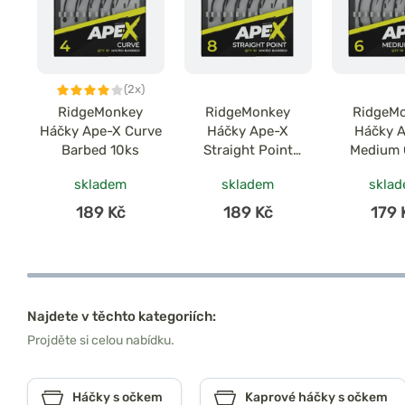
(2x)
RidgeMonkey
RidgeMonkey
RidgeM
Háčky Ape-X Curve
Háčky Ape-X
Háčky 
Barbed 10ks
Straight Point
Medium 
Barbed 10ks
Barbed
skladem
skladem
skla
189 Kč
189 Kč
179 
Najdete v těchto kategoriích:
Projděte si celou nabídku.
Háčky s očkem
Kaprové háčky s očkem