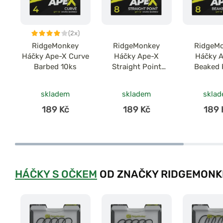
(2x)
RidgeMonkey
RidgeMonkey
RidgeM
Háčky Ape-X Curve
Háčky Ape-X
Háčky 
Barbed 10ks
Straight Point
Beaked 
Barbed 10ks
Barbed
skladem
skladem
skla
189 Kč
189 Kč
189 
HÁČKY S OČKEM
OD ZNAČKY RIDGEMONK