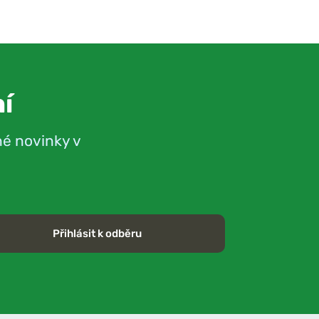
í
né novinky v
Přihlásit k odběru