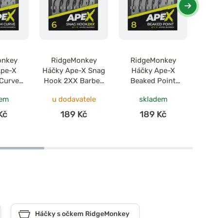
onkey
RidgeMonkey
RidgeMonkey
Ri
Ape-X
Háčky Ape-X Snag
Háčky Ape-X
H
Curve
Hook 2XX Barbed
Beaked Point
Con
 10ks
10ks
Barbed 10ks
B
dem
u dodavatele
skladem
u 
Kč
189 Kč
189 Kč
Háčky s očkem RidgeMonkey