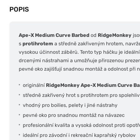
POPIS
Ape-X Medium Curve Barbed
od
RidgeMonkey
jso
s
protihrotem
a středně zakřiveným hrotem, navržen
vysokou účinnost záběrů. Tento typ háčku je ideální 
drcenými nástrahami a umožňuje přirozenou prezen
pevné oko zajišťují snadnou montáž a odolnost při n
originální
RidgeMonkey Ape-X Medium Curve Ba
středně zakřivený hrot s protihrotem pro spolehli
vhodný pro boilies, pelety i jiné nástrahy
pevné oko pro snadnou montáž na návazec
profesionální kvalita a vysoká odolnost proti opot
ideální pro závodní i rekreační kaprařský rybolov