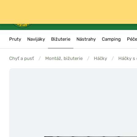
Pruty
Navijáky
Bižuterie
Nástrahy
Camping
Péče
Chyť a pusť
/
Montáž, bižuterie
/
Háčky
/
Háčky s