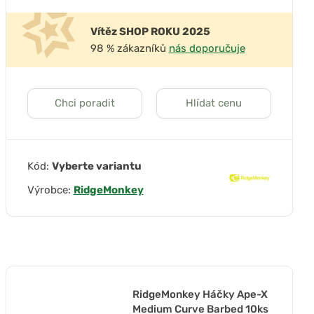
Vítěz SHOP ROKU 2025
98 % zákazníků
nás doporučuje
Chci poradit
Hlídat cenu
Kód:
Vyberte variantu
Výrobce:
RidgeMonkey
RidgeMonkey Háčky Ape-X
Medium Curve Barbed 10ks