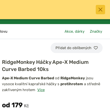
0
menu
Oblíbené
přihlásit
košík
lovu
Akce, dárky
Značky
Přidat do oblíbených
RidgeMonkey Háčky Ape-X Medium
Curve Barbed 10ks
Ape-X Medium Curve Barbed
od
RidgeMonkey
jsou
vysoce kvalitní kaprařské háčky s
protihrotem
a středně
zakřiveným hrotem
Více
od 179
Kč