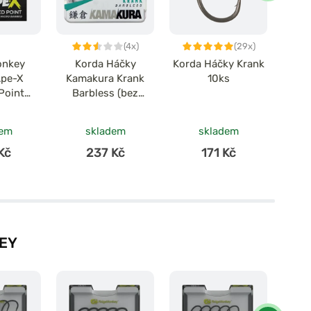
(4x)
(29x)
onkey
Korda Háčky
Korda Háčky Krank
Po
Ape-X
Kamakura Krank
10ks
Há
Point
Barbless (bez
 10ks
protihrotu) 10ks
dem
skladem
skladem
Kč
237 Kč
171 Kč
EY