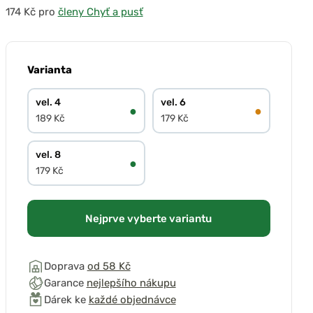
pro
členy Chyť a pusť
Varianta
vel. 4
vel. 6
●
●
189 Kč
179 Kč
vel. 8
●
179 Kč
Nejprve vyberte variantu
Doprava
od 58 Kč
Garance
nejlepšího nákupu
Dárek ke
každé objednávce