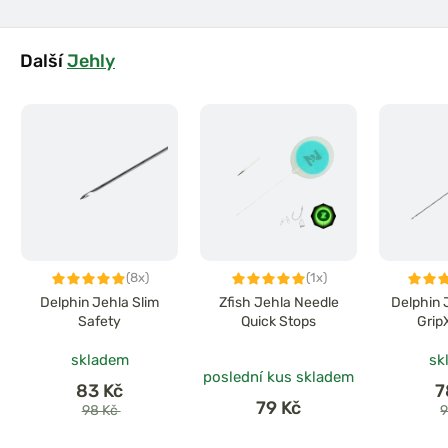
Další
Jehly
(8x)
(1x)
Delphin Jehla Slim
Zfish Jehla Needle
Delphin 
Safety
Quick Stops
Grip
skladem
sk
poslední kus skladem
83 Kč
7
79 Kč
98 Kč