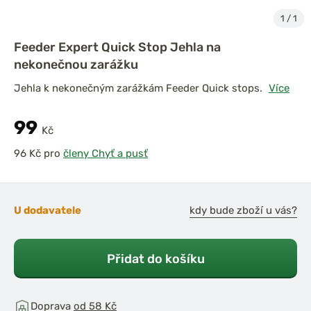
1
/
1
Feeder Expert Quick Stop Jehla na
nekonečnou zarážku
Jehla k nekonečným zarážkám Feeder Quick stops.
Více
99
Kč
pro
členy Chyť a pusť
U dodavatele
kdy bude zboží u vás?
Přidat do košíku
Doprava
od 58 Kč