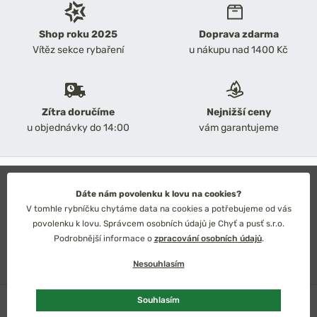
Shop roku 2025
Doprava zdarma
Vítěz sekce rybaření
u nákupu nad 1400 Kč
Zítra doručíme
Nejnižší ceny
u objednávky do 14:00
vám garantujeme
2026 Chyť a pusť
Obchodní podmínky
Dáte nám povolenku k lovu na cookies?
Ochrana osobních údajů
V tomhle rybníčku chytáme data na cookies a potřebujeme od vás
Technické řešení: Simplia s.r.o.
povolenku k lovu. Správcem osobních údajů je Chyť a pusť s.r.o.
Strategický design: Petr Široký
Podrobnější informace o
zpracování osobních údajů
.
Nesouhlasím
U dodavatele
Souhlasím
Česko
Slovensko
Kč
Euro
Přidat do košíku
99 Kč