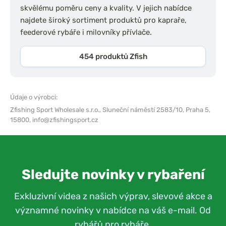
skvělému poměru ceny a kvality. V jejich nabídce
najdete široký sortiment produktů pro kapraře,
feederové rybáře i milovníky přívlače.
454 produktů Zfish
Údaje o výrobci:
Zfishing Sport Wholesale s.r.o.,
Sluneční náměstí 2583/10, Praha 5,
15800,
info@zfishingsport.cz
Sledujte novinky v rybaření
Exkluzivní videa z našich výprav, slevové akce a
významné novinky v nabídce na váš e-mail. Od
rybářů pro rybáře.