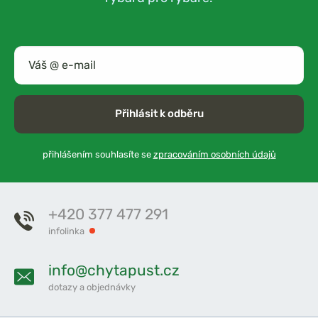
Přihlásit k odběru
přihlášením souhlasíte se
zpracováním osobních údajů
+420 377 477 291
infolinka
info@chytapust.cz
dotazy a objednávky