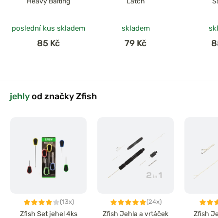
Heavy Baiting
Latch
S
poslední kus skladem
skladem
sk
85 Kč
79 Kč
8
jehly
od značky Zfish
(13x)
(24x)
Zfish Set jehel 4ks
Zfish Jehla a vrtáček
Zfish J