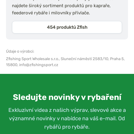
najdete široký sortiment produktů pro kapraře,
feederové rybáře i milovníky přívlače.
454 produktů Zfish
Údaje o výrobci:
Zfishing Sport Wholesale s.r.o.,
Sluneční náměstí 2583/10, Praha 5,
15800,
info@zfishingsport.cz
Sledujte novinky v rybaření
Exkluzivní videa z našich výprav, slevové akce a
významné novinky v nabídce na váš e-mail. Od
rybářů pro rybáře.