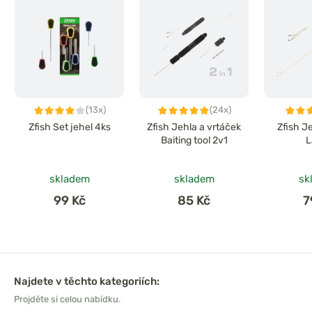
(13x)
(24x)
Zfish Set jehel 4ks
Zfish Jehla a vrtáček
Zfish J
Baiting tool 2v1
L
skladem
skladem
sk
99 Kč
85 Kč
7
Najdete v těchto kategoriích:
Projděte si celou nabídku.