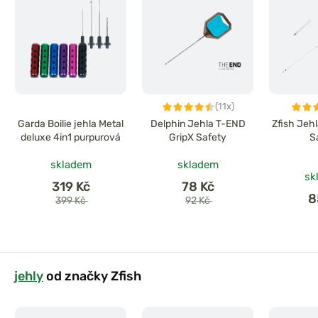
(11x)
Garda Boilie jehla Metal
Delphin Jehla T-END
Zfish Jeh
deluxe 4in1 purpurová
GripX Safety
S
skladem
skladem
sk
319 Kč
78 Kč
8
399 Kč
92 Kč
jehly
od značky Zfish