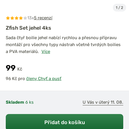
1
/
2
13x
5 recenzí
Zfish Set jehel 4ks
Sada čtyř boilie jehel nabízí rychlou a přesnou přípravu
montáží pro všechny typy nástrah včetně tvrdých boilies
a PVA materiálů.
Více
99
Kč
pro
členy Chyť a pusť
Skladem
6 ks
U Vás v úterý 11. 08.
Přidat do košíku