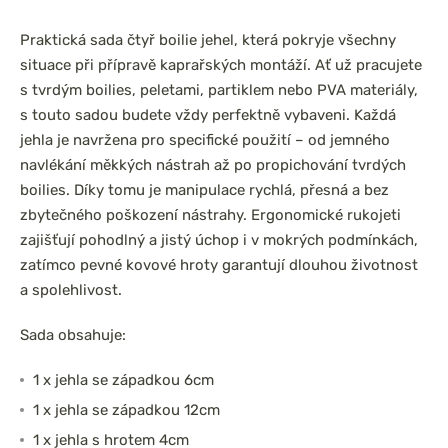
Praktická sada čtyř boilie jehel, která pokryje všechny
situace při přípravě kaprařských montáží. Ať už pracujete
s tvrdým boilies, peletami, partiklem nebo PVA materiály,
s touto sadou budete vždy perfektně vybaveni. Každá
jehla je navržena pro specifické použití – od jemného
navlékání měkkých nástrah až po propichování tvrdých
boilies. Díky tomu je manipulace rychlá, přesná a bez
zbytečného poškození nástrahy. Ergonomické rukojeti
zajišťují pohodlný a jistý úchop i v mokrých podmínkách,
zatímco pevné kovové hroty garantují dlouhou životnost
a spolehlivost.
Sada obsahuje:
1 x jehla se západkou 6cm
1 x jehla se západkou 12cm
1 x jehla s hrotem 4cm