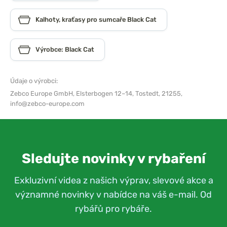
Kalhoty, kraťasy pro sumcaře Black Cat
Výrobce: Black Cat
Údaje o výrobci:
Zebco Europe GmbH,
Elsterbogen 12–14, Tostedt, 21255,
info@zebco-europe.com
Sledujte novinky v rybaření
Exkluzivní videa z našich výprav, slevové akce a
významné novinky v nabídce na váš e-mail. Od
rybářů pro rybáře.