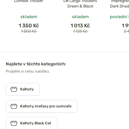
Combat Trouser
LW Cargo Trousers
Impregno
Green & Black
Dark Shad
skladem
skladem
poslední
1 350 Kč
1 013 Kč
1 
1 500 Kč
1 125 Kč
2 
Najdete v těchto kategoriích:
Projděte si celou nabídku.
Kalhoty
Kalhoty, kraťasy pro sumcaře
Kalhoty Black Cat