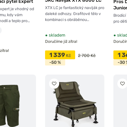
JRC Naviják XTX 8000 LC
ací pytel Expert
Pros 
Junio
XTX LC je fantastický naviják pro
Expert je vhodný od
daleké odhozy. Grafitové tělo v
imu, kdy vám
Brodící
kombinaci s obráběnou…
odlí a teplo pro…
pro děti
●
skladem
●
skla
Doručíme již zítra!
Doručíme
zítra!
1 339
1 
Kč
2 700 Kč
-50 %
-30 