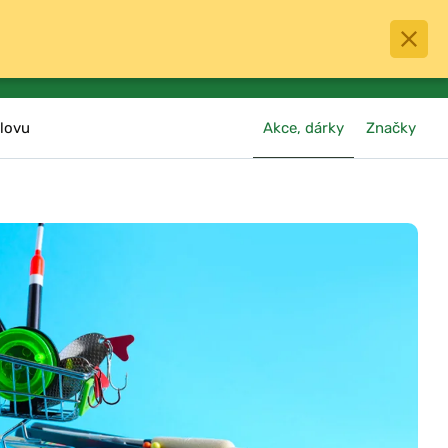
0
menu
Oblíbené
přihlásit
košík
lovu
Akce, dárky
Značky