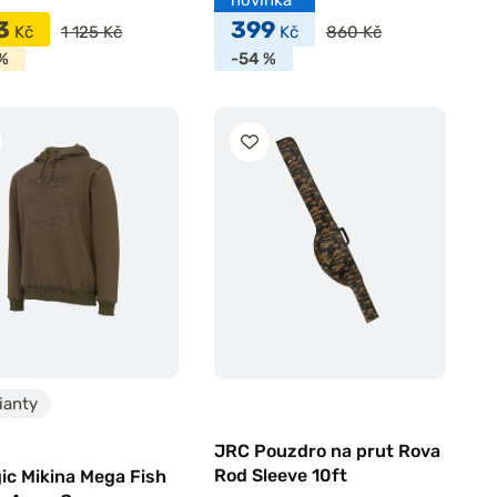
3
399
Kč
1 125 Kč
Kč
860 Kč
%
-54 %
ianty
JRC Pouzdro na prut Rova
Rod Sleeve 10ft
ic Mikina Mega Fish