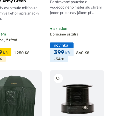
e Army Green
Polstrované pouzdro z
voděodolného materiálu chrání
tyloví s touto mikinou s
jeden prut s navijákem při…
em velkého kapra značky
c.
●
skladem
dem
Doručíme již zítra!
 již zítra!
novinka
9
399
Kč
1 250 Kč
Kč
860 Kč
%
-54 %