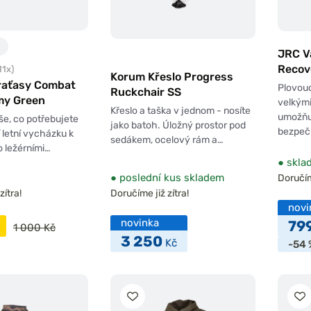
JRC V
Recov
11x)
Korum Křeslo Progress
Kraťasy Combat
Plovouc
Ruckchair SS
my Green
velkými
Křeslo a taška v jednom - nosíte
umožňu
še, co potřebujete
jako batoh. Úložný prostor pod
bezpeč
 letní vycházku k
sedákem, ocelový rám a…
o ležérními…
●
skla
●
poslední kus skladem
Doručíme
zítra!
Doručíme již zítra!
novi
novinka
79
1 000 Kč
3 250
Kč
-54 