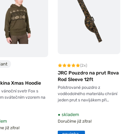
iant
(2x)
JRC Pouzdro na prut Rova
Rod Sleeve 12ft
ikina Xmas Hoodie
Polstrované pouzdro z
 vánoční svetr Fox s
voděodolného materiálu chrání
ým svátečním vzorem na
jeden prut s navijákem při…
●
skladem
dem
Doručíme již zítra!
 již zítra!
novinka