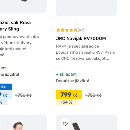
ážicí sak Rova
ery Sling
(4x)
í přechovávací sak s
JRC Naviják RV7000M
 větracími otvory
RV7M je speciální edice
je krátkodobé
populárního navijáku RV7. Pyšní
né…
se CNC frézovanou rukojetí,…
dem
●
skladem
 již zítra!
Doručíme již zítra!
nka
9
799
Kč
1 750 Kč
Kč
1 750 Kč
%
-54 %