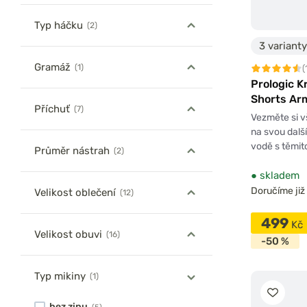
Typ háčku
(2)
3 varianty
Gramáž
(1)
(
Prologic 
Shorts Ar
Příchuť
(7)
Vezměte si v
na svou další
vodě s těmit
Průměr nástrah
(2)
●
skladem
Doručíme již 
Velikost oblečení
(12)
499
Kč
Velikost obuvi
(16)
-50 %
Typ mikiny
(1)
bez zipu