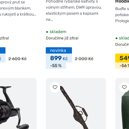
Hoodi
Pohodlné rybářské kalhoty s
prový prut se
volným střihem, DWR úpravou,
bonovým blankem,
Buďte s
elastickým pasem a kapsami
 rukojetí a krátkou…
potisk
na…
Prologi
●
skladem
●
skla
zítra!
Doručíme již zítra!
Doručíme
novinka
899
54
č
2 600 Kč
Kč
2 000 Kč
-55 %
-56 