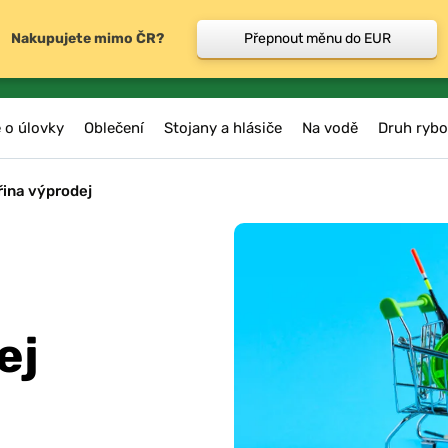
Nakupujete mimo ČR?
Přepnout měnu do EUR
 o úlovky
Oblečení
Stojany a hlásiče
Na vodě
Druh rybo
řina výprodej
ej