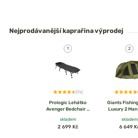
Nejprodávanější
kaprařina výprodej
(7x)
Prologic Lehátko
Giants Fishin
Avenger Bedchair 8
Luxury 2 Man
Leg
skladem
skladem
2 699 Kč
6 649 K