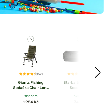
(6x)
(59x)
Giants Fishing
Starbaits Podložka
Sedačka Chair Long
Session Mat
Back
110x52cm
skladem
skladem
1 954 Kč
349 Kč