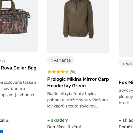
1 varianta
3x)
7 var
Rova Coller Bag
(8x)
Prologic Mikina Mirror Carp
Fox M
ní izolovaná taška s
Hoodie Ivy Green
m povrchem a
Stylový
Buďte při rybaření v teple a
kapsami je vhodná
pleten
pohodlí a ukažte svou vášeň pro
hrudi
lov kaprů s touto stylovou…
●
skladem
●
skla
zítra!
Doručíme již zítra!
Doručíme