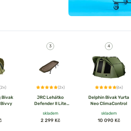
(2x)
(2x)
(6x)
g Bivak
JRC Lehátko
Delphin Bivak Yurta
 Bivvy
Defender II Lite
Neo ClimaControl
Bedchair
skladem
skladem
č
2 299 Kč
10 090 Kč