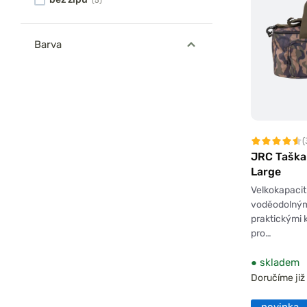
(5)
Barva
(
JRC Taška 
Large
Velkokapacit
voděodolný
praktickými 
pro…
●
skladem
Doručíme již 
novinka