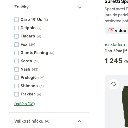
Suretti Sp
Značky
Spací pytel 
jara do podz
Carp ´R´ Us
(3)
poskytne poh
Delphin
(7)
video
Flacarp
(4)
●
skladem
Fox
(29)
Doručíme již 
Giants Fishing
(3)
1 245
Korda
Kč
(15)
Nash
(43)
Prologic
(29)
Shimano
(6)
Trakker
(6)
Dalších (38)
Velikost háčku
(4)