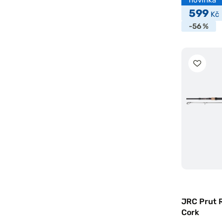
599
Kč
-56 %
JRC Prut R
Cork