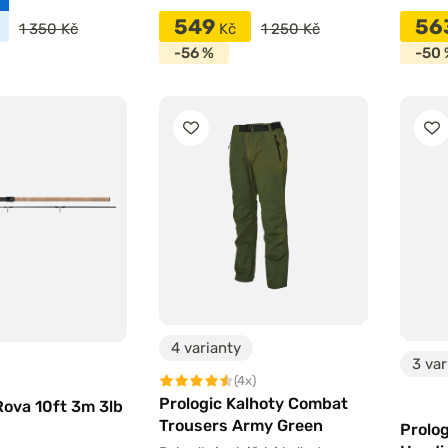
549
56
1 350 Kč
Kč
1 250 Kč
-56 %
-50 
4 varianty
3 var
(4x)
Prologic Kalhoty Combat
ova 10ft 3m 3lb
Trousers Army Green
Prolog