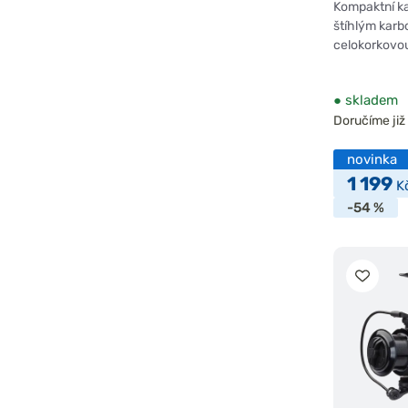
Kompaktní ka
štíhlým kar
celokorkovou
●
skladem
Doručíme již 
novinka
1 199
K
-54 %