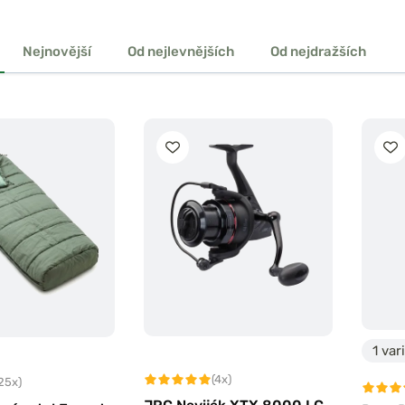
Nejnovější
Od nejlevnějších
Od nejdražších
1 var
(4x)
25x)