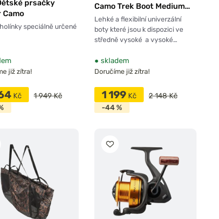
Dětské prsačky
Camo Trek Boot Medium
r Camo
High
Lehké a flexibilní univerzální
 holínky speciálně určené
boty které jsou k dispozici ve
středně vysoké a vysoké…
dem
●
skladem
 již zítra!
Doručíme již zítra!
364
1 199
Kč
1 949 Kč
Kč
2 148 Kč
%
-44 %