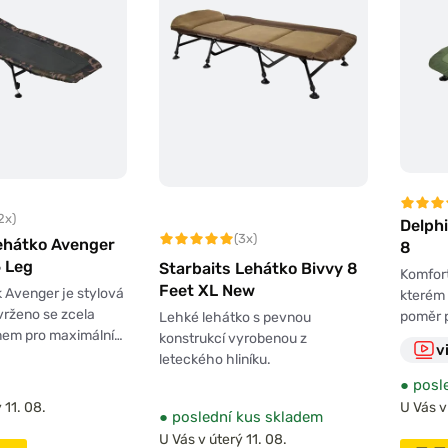
2x)
Delph
(3x)
Lehátko Avenger
8
6 Leg
Starbaits Lehátko Bivvy 8
Komfort
Feet XL New
 Avenger je stylová
kterém 
avrženo se zcela
poměr p
Lehké lehátko s pevnou
em pro maximální…
konstrukcí vyrobenou z
v
leteckého hliníku.
●
posle
 11. 08.
U Vás v
●
poslední kus skladem
U Vás v úterý 11. 08.