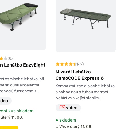
(8x)
(6x)
in Lehátko EazyEight
Mivardi Lehátko
CamoCODE Express 6
ní osminohé lehátko, při
se skloubil excelentní
Kompaktní, zcela ploché lehátko
ohodlí, funkčnosti a…
s pohodlnou a tuhou matrací.
Nabízí vynikající stabilitu…
ideo
video
dní kus skladem
 úterý 11. 08.
●
skladem
U Vás v úterý 11. 08.