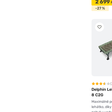
2 699
-27 %
(
Delphin L
8 C2G
Maximálně p
lehátko, dík