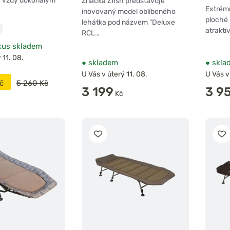
y vždy dokonalým
Značka Zfish představuje
Extrémn
inovovaný model oblíbeného
ploché 
lehátka pod názvem "Deluxe
atrakti
RCL…
kus skladem
 11. 08.
●
skladem
●
skla
U Vás v úterý 11. 08.
U Vás v
č
5 260 Kč
3 199
3 9
Kč