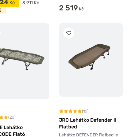
324
Kč
3 911 Kč
2 519
Kč
%
(1x)
(2x)
JRC Lehátko Defender II
Flatbed
di Lehátko
ODE Flat6
Lehátko DEFENDER Flatbed je