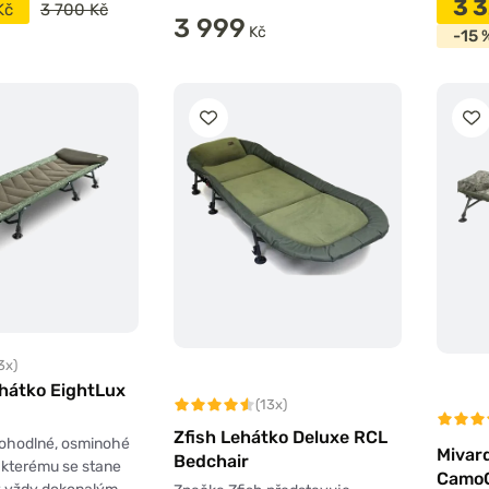
3 
Kč
3 700 Kč
3 999
Kč
-15 
3x)
ehátko EightLux
(13x)
Zfish Lehátko Deluxe RCL
ohodlné, osminohé
Mivar
Bedchair
y kterému se stane
CamoC