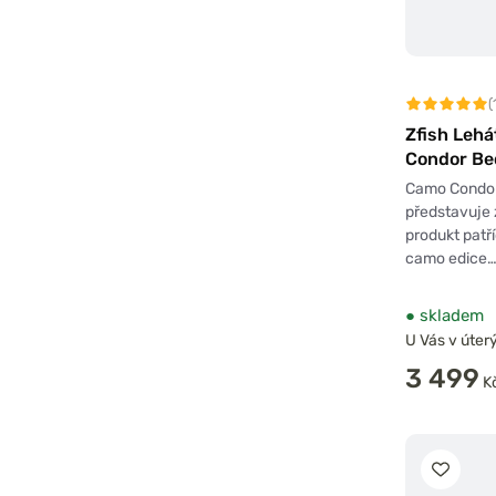
(
Zfish Leh
Condor Be
Camo Condor
představuje
produkt patří
camo edice
●
skladem
U Vás v úterý
3 499
K