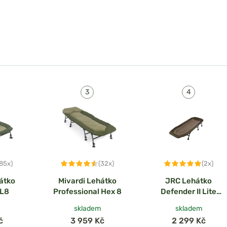
(85x)
(32x)
(2x)
átko
Mivardi Lehátko
JRC Lehátko
XL8
Professional Hex 8
Defender II Lite
Bedchair
skladem
skladem
č
3 959 Kč
2 299 Kč