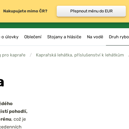
Nakupujete mimo ČR?
Přepnout měnu do EUR
 o úlovky
Oblečení
Stojany a hlásiče
Na vodě
Druh rybo
 pro kapraře
/
Kaprařská lehátka, příslušenství k lehátkům
a
aždého
istí pohodlí,
erénu
, což je
ícedenních