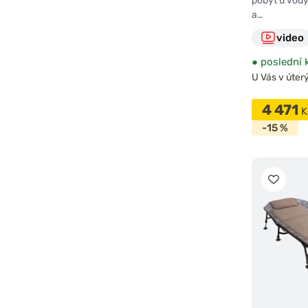
pobyt u vod
a…
video
●
poslední 
U Vás v úterý
4 471
K
-15 %