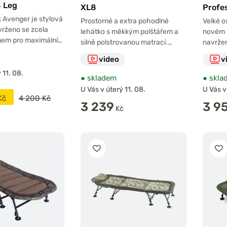
8 Leg
XL8
Profe
 Avenger je stylová
Prostorné a extra pohodlné
Velké o
avrženo se zcela
lehátko s měkkým polštářem a
novém 
em pro maximální…
silně polstrovanou matrací.…
navrže
video
v
 11. 08.
●
skladem
●
skla
U Vás v úterý 11. 08.
U Vás v
Kč
4 200 Kč
3 239
3 9
Kč