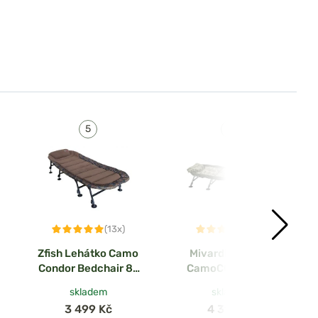
(13x)
(9x)
Zfish Lehátko Camo
Mivardi Lehátko
Condor Bedchair 8-
CamoCODE Flat8
Leg
skladem
skladem
3 499 Kč
4 319 Kč