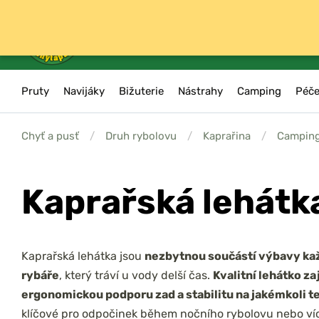
Pruty
Navijáky
Bižuterie
Nástrahy
Camping
Péče
Chyť a pusť
/
Druh rybolovu
/
Kaprařina
/
Camping
Kaprařská lehátk
Kaprařská lehátka jsou
nezbytnou součástí výbavy k
rybáře
, který tráví u vody delší čas.
Kvalitní lehátko zaj
ergonomickou podporu zad a stabilitu na jakémkoli t
klíčové pro odpočinek během nočního rybolovu nebo v