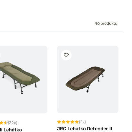
46 produktů
(2x)
(32x)
JRC Lehátko Defender II
di Lehátko