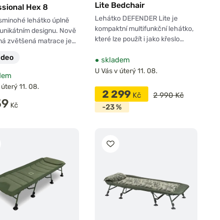
Lite Bedchair
ssional Hex 8
Lehátko DEFENDER Lite je
sminohé lehátko úplně
kompaktní multifunkční lehátko,
unikátním designu. Nově
které lze použít i jako křeslo…
ná zvětšená matrace je…
ideo
●
skladem
U Vás v úterý 11. 08.
dem
 úterý 11. 08.
2 299
Kč
2 990 Kč
59
Kč
-23 %