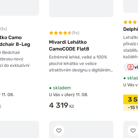
Delph
13x)
(9x)
átko Camo
Lehátk
Mivardi Lehátko
dchair 8-Leg
přináší
CamoCODE Flat8
stabilit
 Bedchair
každéh
Extrémně lehké, velké a 100%
 zbrusu nový
ploché lehátko ve velice
cí do exkluzivní
v
atraktivním designu s digitálním…
…
●
skla
U Vás v
●
skladem
 11. 08.
U Vás v úterý 11. 08.
3 
4 319
č
Kč
-15 