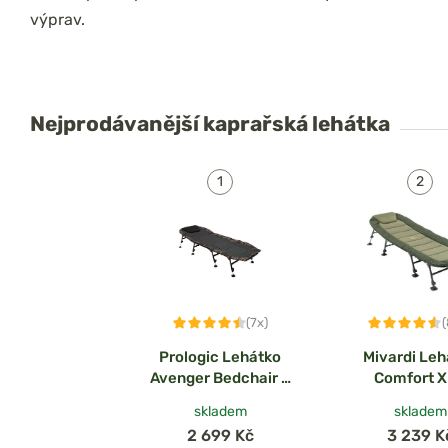
výprav.
Nejprodávanější
kaprařská lehátka
(7x)
Prologic Lehátko
Mivardi Leh
Avenger Bedchair 8
Comfort 
Leg
skladem
skladem
2 699 Kč
3 239 K