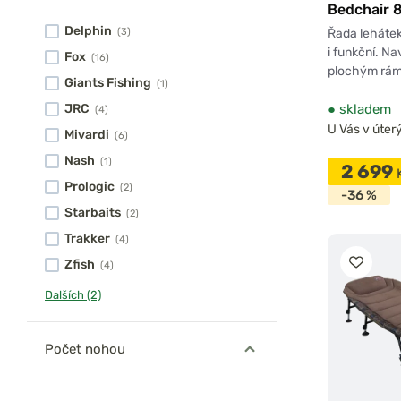
Bedchair 
Delphin
Řada lehátek
(3)
i funkční. N
Fox
(16)
plochým rám
Giants Fishing
(1)
●
skladem
JRC
(4)
U Vás v úterý
Mivardi
(6)
Nash
(1)
2 699
Prologic
(2)
-36 %
Starbaits
(2)
Trakker
(4)
Zfish
(4)
Dalších (2)
Počet nohou