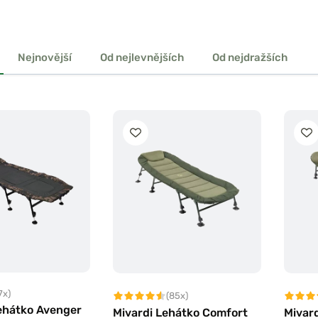
Nejnovější
Od nejlevnějších
Od nejdražších
7x)
(85x)
Lehátko Avenger
Mivardi Lehátko Comfort
Mivar