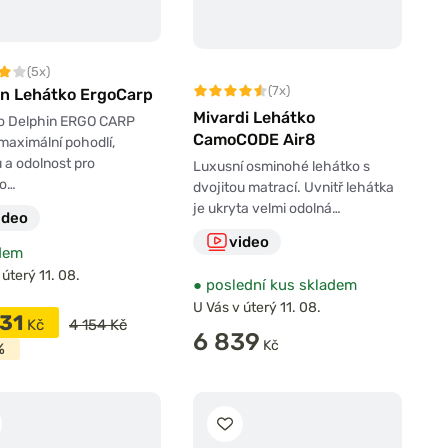
(5x)
(7x)
in Lehátko ErgoCarp
Mivardi Lehátko
o Delphin ERGO CARP
CamoCODE Air8
 maximální pohodlí,
u a odolnost pro
Luxusní osminohé lehátko s
o…
dvojitou matrací. Uvnitř lehátka
je ukryta velmi odolná…
ideo
video
dem
 úterý 11. 08.
●
poslední kus skladem
U Vás v úterý 11. 08.
531
Kč
4 154 Kč
6 839
Kč
%