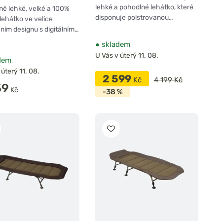
lehké a pohodlné lehátko, které
ě lehké, velké a 100%
disponuje polstrovanou…
lehátko ve velice
vním designu s digitálním…
●
skladem
U Vás v úterý 11. 08.
dem
 úterý 11. 08.
2 599
Kč
4 199 Kč
59
Kč
-38 %