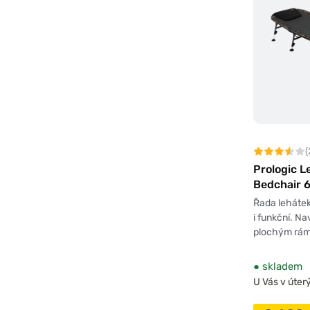
(
Prologic 
Bedchair 
Řada lehátek
i funkční. N
plochým rám
●
skladem
U Vás v úterý