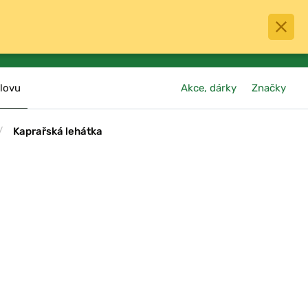
0
menu
Oblíbené
přihlásit
košík
lovu
Akce, dárky
Značky
/
Kaprařská lehátka