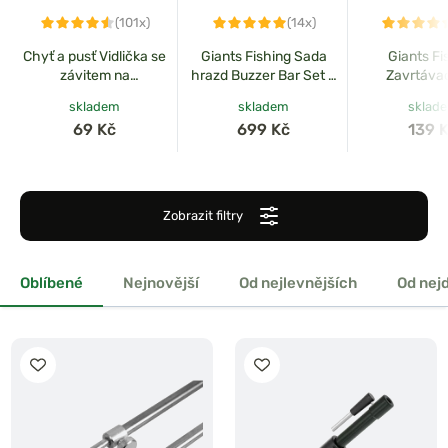
(101x)
(14x)
Chyť a pusť Vidlička se
Giants Fishing Sada
Giants Fi
závitem na
hrazd Buzzer Bar Set 2
Zavrtávac
hlásič/hrazdu
Rods Black
Banksticks P
skladem
skladem
sklad
teleskopická
čern
69 Kč
699 Kč
139 
Zobrazit filtry
Oblíbené
Nejnovější
Od nejlevnějších
Od nej