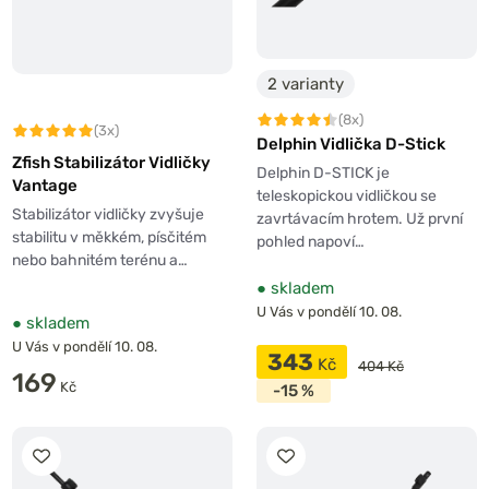
2 varianty
(8x)
(3x)
Delphin Vidlička D-Stick
Zfish Stabilizátor Vidličky
Delphin D-STICK je
Vantage
teleskopickou vidličkou se
Stabilizátor vidličky zvyšuje
zavrtávacím hrotem. Už první
stabilitu v měkkém, písčitém
pohled napoví…
nebo bahnitém terénu a…
●
skladem
U Vás v pondělí 10. 08.
●
skladem
U Vás v pondělí 10. 08.
343
Kč
404 Kč
169
Kč
-15 %