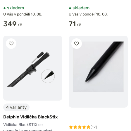
●
skladem
●
skladem
U Vás v pondělí 10. 08.
U Vás v pondělí 10. 08.
349
71
Kč
Kč
4 varianty
Delphin Vidlička BlackStix
Vidlička BlackSTIX se
(1x)
vyznačuje nekompromisní