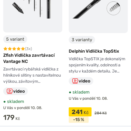
5 variant
3 varianty
(3x)
Delphin Vidlička TopStix
Zfish Vidlička zavrtávací
Vidlička TopSTIX je dokonalým
Vantage NC
spojením kvality, odolnosti a
Zavrtávací rybářská vidlička z
stylu v každém detailu. Je…
hliníkové slitiny s nastavitelnou
video
výškou, závitovým…
video
●
skladem
U Vás v pondělí 10. 08.
●
skladem
U Vás v pondělí 10. 08.
241
Kč
284 Kč
179
Kč
-15 %