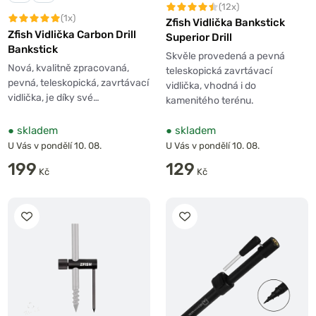
(12x)
(1x)
Zfish Vidlička Bankstick
Zfish Vidlička Carbon Drill
Superior Drill
Bankstick
Skvěle provedená a pevná
Nová, kvalitně zpracovaná,
teleskopická zavrtávací
pevná, teleskopická, zavrtávací
vidlička, vhodná i do
vidlička, je díky své…
kamenitého terénu.
●
skladem
●
skladem
U Vás v pondělí 10. 08.
U Vás v pondělí 10. 08.
199
129
Kč
Kč