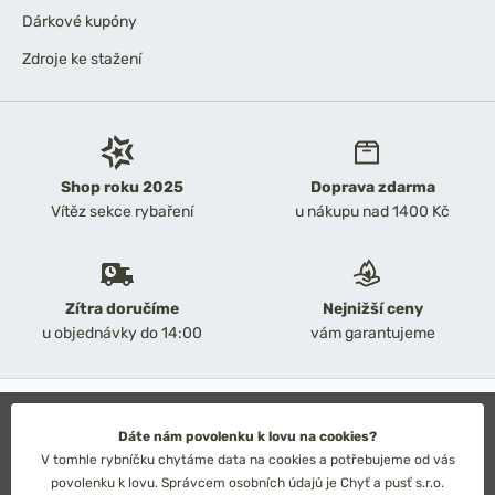
Dárkové kupóny
Zdroje ke stažení
Shop roku 2025
Doprava zdarma
Vítěz sekce rybaření
u nákupu nad 1400 Kč
Zítra doručíme
Nejnižší ceny
u objednávky do 14:00
vám garantujeme
2026 Chyť a pusť
Obchodní podmínky
Dáte nám povolenku k lovu na cookies?
Ochrana osobních údajů
V tomhle rybníčku chytáme data na cookies a potřebujeme od vás
Technické řešení: Simplia s.r.o.
povolenku k lovu. Správcem osobních údajů je Chyť a pusť s.r.o.