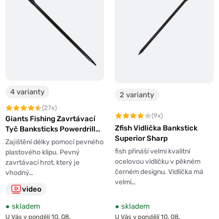
4 varianty
2 varianty
(27x)
(9x)
Giants Fishing Zavrtávací
Zfish Vidlička Bankstick
Tyč Banksticks Powerdrill
Superior Sharp
černá
Zajištění délky pomocí pevného
fish přináší velmi kvalitní
plastového klipu. Pevný
ocelovou vidličku v pěkném
zavrtávací hrot, který je
černém designu. Vidlička má
vhodný…
velmi…
video
●
skladem
●
skladem
U Vás v pondělí 10. 08.
U Vás v pondělí 10. 08.