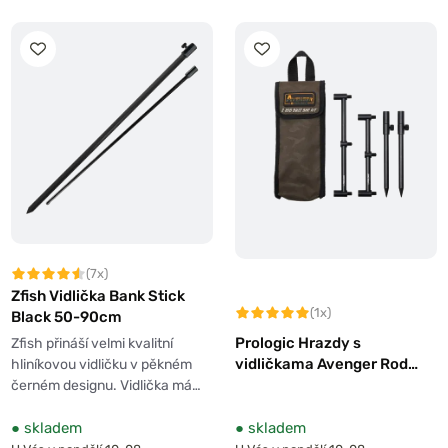
(7x)
Zfish Vidlička Bank Stick
(1x)
Black 50-90cm
Prologic Hrazdy s
Zfish přináší velmi kvalitní
vidličkama Avenger Rod
hliníkovou vidličku v pěkném
Buzz Bar Kits & Carrycase 2
černém designu. Vidlička má…
Rod 20-34cm
●
skladem
●
skladem