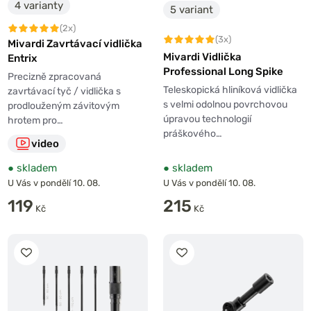
4 varianty
5 variant
(2x)
(3x)
Mivardi Zavrtávací vidlička
Mivardi Vidlička
Entrix
Professional Long Spike
Precizně zpracovaná
Teleskopická hliníková vidlička
zavrtávací tyč / vidlička s
s velmi odolnou povrchovou
prodlouženým závitovým
úpravou technologií
hrotem pro…
práškového…
video
●
skladem
●
skladem
U Vás v pondělí 10. 08.
U Vás v pondělí 10. 08.
119
215
Kč
Kč