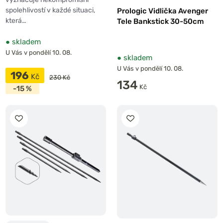
spolehlivostí v každé situaci,
Prologic Vidlička Avenger
která…
Tele Bankstick 30-50cm
●
skladem
U Vás v pondělí 10. 08.
●
skladem
U Vás v pondělí 10. 08.
196
Kč
230 Kč
134
Kč
-15 %