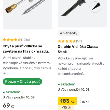
4 varianty
(101x)
(5x)
Chyť a pusť Vidlička se
Delphin Vidlička Classa
závitem na hlásič/hrazdu
Stick
teleskopická
Velmi pevná, stabilní,
Vidlička vyznačující se
teleskopická vidlička s hrotem.
nekompromisní spolehlivostí v
Vyrobena je z oceli, díky čemuž
každé situaci a
je…
bezkonkurenční…
Pouze v Chyť a pusť
●
skladem
U Vás v pondělí 10. 08.
●
skladem
U Vás v pondělí 10. 08.
183
Kč
215 Kč
69
Kč
-15 %