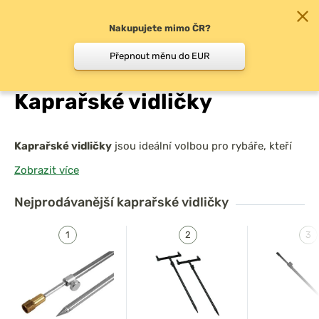
Nakupujete mimo ČR?
0
Přepnout měnu do EUR
Chyť a pusť
/
Druh rybolovu
/
Kaprařina
/
Kaprařské
Kaprařské vidličky
Kaprařské vidličky
jsou ideální volbou pro rybáře, kteří
hledají
jednoduché, lehké a stabilní řešení pro uchycení
Zobrazit více
prutů
. Snadno se zapichují do země, umožňují rychlé
nastavení a jsou vhodné pro
různé terény
. Díky
Nejprodávanější
kaprařské vidličky
nastavitelným modelům
si můžete přizpůsobit výšku
podle potřeby.