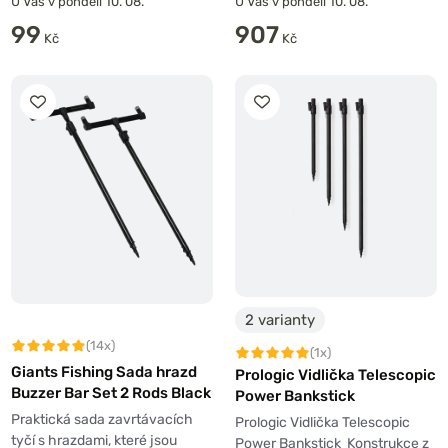
U Vás v pondělí 10. 08.
U Vás v pondělí 10. 08.
99
907
Kč
Kč
2 varianty
(14x)
(1x)
Giants Fishing Sada hrazd
Prologic Vidlička Telescopic
Buzzer Bar Set 2 Rods Black
Power Bankstick
Praktická sada zavrtávacích
Prologic Vidlička Telescopic
tyčí s hrazdami, které jsou
Power Bankstick Konstrukce z